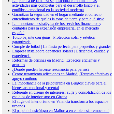
La práctica de la danza se posiciona como una de las
actividades más completas para el desarrollo físico y el
equilibrio emocional en la sociedad moderna
Garantizar la seguridad en el hogar mediante el correcto
entendimiento de qué es la toma de tierra y para qué sirve
La importancia estratégica de los servicios financieros y
contables para la expansión empresarial en el mercado
español
Toldo bajante con guías | Protección solar y estética
garantizada
Cumple de fútbol | La fiesta perfecta para pequeños y grandes
Empresa instaladora depaneles solares | Eficiencia, calidad y
experiencia
Reformas de oficinas en Madrid | Espacios eficientes y
actuales
¿Dónde pueden hacerse resonancia para perros?
Centro tratamiento adicciones en Madrid | Terapias efectivas y
apoyo continuo
La importancia de la psicoterapia en Burgos: claves para el
bienestar emocional y mental
Referente en diseño de interiores: auge y consolidación de los
estudios de interiorismo en Girona
El auge del interiorismo en Valencia transforma los espacios
urbanos
El papel del psicólogo en Mallorca en el bienestar emocional