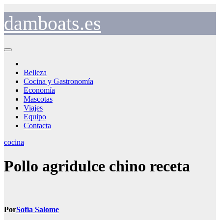
Saltar
al
damboats.es
contenido
Belleza
Cocina y Gastronomía
Economía
Mascotas
Viajes
Equipo
Contacta
cocina
Pollo agridulce chino receta
Por
Sofía Salome