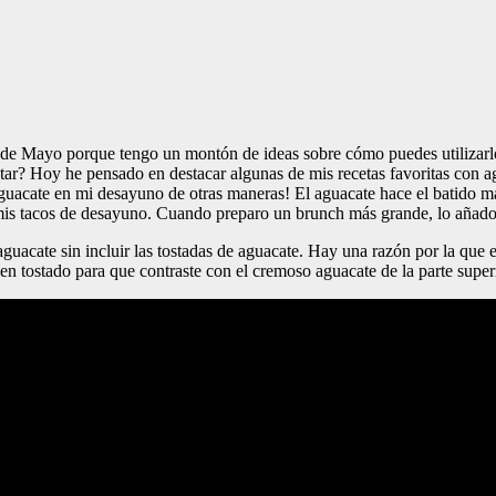
de Mayo porque tengo un montón de ideas sobre cómo puedes utilizarlo
tar? Hoy he pensado en destacar algunas de mis recetas favoritas con 
 aguacate en mi desayuno de otras maneras! El aguacate hace el batido
 mis tacos de desayuno. Cuando preparo un brunch más grande, lo añado
uacate sin incluir las tostadas de aguacate. Hay una razón por la que es
n tostado para que contraste con el cremoso aguacate de la parte superi