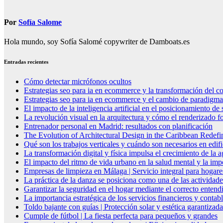
entradas
Por
Sofía Salome
Hola mundo, soy Sofía Salomé copywriter de Damboats.es
Entradas recientes
Cómo detectar micrófonos ocultos
Estrategias seo para ia en ecommerce y la transformación del co
Estrategias seo para ia en ecommerce y el cambio de paradigma 
El impacto de la inteligencia artificial en el posicionamiento d
La revolución visual en la arquitectura y cómo el renderizado fo
Entrenador personal en Madrid: resultados con planificación
The Evolution of Architectural Design in the Caribbean Redefin
Qué son los trabajos verticales y cuándo son necesarios en edif
La transformación digital y física impulsa el crecimiento de la
El impacto del ritmo de vida urbano en la salud mental y la imp
Empresas de limpieza en Málaga | Servicio integral para hogare
La práctica de la danza se posiciona como una de las actividade
Garantizar la seguridad en el hogar mediante el correcto entendi
La importancia estratégica de los servicios financieros y conta
Toldo bajante con guías | Protección solar y estética garantizada
Cumple de fútbol | La fiesta perfecta para pequeños y grandes