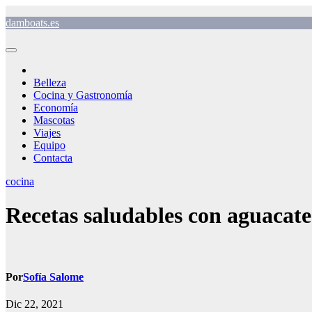
Saltar
damboats.es
al
contenido
Belleza
Cocina y Gastronomía
Economía
Mascotas
Viajes
Equipo
Contacta
cocina
Recetas saludables con aguacate
Por
Sofía Salome
Dic 22, 2021