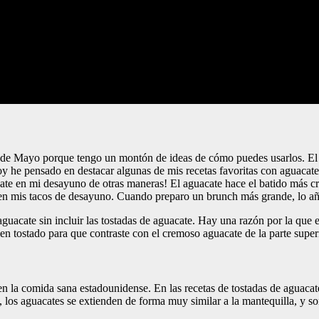
 de Mayo porque tengo un montón de ideas de cómo puedes usarlos. El 
y he pensado en destacar algunas de mis recetas favoritas con aguacat
acate en mi desayuno de otras maneras! El aguacate hace el batido más
l en mis tacos de desayuno. Cuando preparo un brunch más grande, lo a
uacate sin incluir las tostadas de aguacate. Hay una razón por la que es
n tostado para que contraste con el cremoso aguacate de la parte superi
n la comida sana estadounidense. En las recetas de tostadas de aguacate
los aguacates se extienden de forma muy similar a la mantequilla, y s