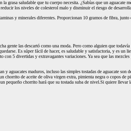
an la grasa saludable que tu cuerpo necesita. ¿Sabías que un aguacat
educir los niveles de colesterol malo y disminuir el riesgo de desarrol
aminas y minerales diferentes. Proporcionan 10 gramos de fibra, junto c
cha gente las descartó como una moda. Pero como alguien que todavía 
quedarse. Es súper fácil de hacer, es saludable y satisfactoria, y es un 
to con 5 divertidas y extravagantes variaciones. Ya sea que las mezcles 
an y aguacates maduros, incluso las simples tostadas de aguacate son de
 un chorrito de aceite de oliva virgen extra, pimienta negra o copos de p
o un pequeño chorrito hará que su tostada suba de nivel.Si quiere llevar 