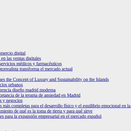
mercio digital
en las ventas digitales
e servicios médicos y farmacéuticos
torrealista transforma el mercado actual
es the Concept of Luxury and Sustainability on the Islands
icios urbanos
 agencia diseño madrid moderna
ortancia de la terapia de ansiedad en Madrid
s y negocios
s más completas para el desarrollo físico y el equilibrio emocional en 
miento de qué es la toma de tierra y para qué sirve
bles para la expansión empresarial en el mercado español