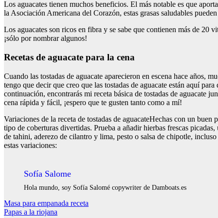
Los aguacates tienen muchos beneficios. El más notable es que aport
la Asociación Americana del Corazón, estas grasas saludables pueden r
Los aguacates son ricos en fibra y se sabe que contienen más de 20 vit
¡sólo por nombrar algunos!
Recetas de aguacate para la cena
Cuando las tostadas de aguacate aparecieron en escena hace años, mu
tengo que decir que creo que las tostadas de aguacate están aquí para 
continuación, encontrarás mi receta básica de tostadas de aguacate jun
cena rápida y fácil, ¡espero que te gusten tanto como a mí!
Variaciones de la receta de tostadas de aguacateHechas con un buen p
tipo de coberturas divertidas. Prueba a añadir hierbas frescas picadas,
de tahini, aderezo de cilantro y lima, pesto o salsa de chipotle, inclus
estas variaciones:
Sofía Salome
Hola mundo, soy Sofía Salomé copywriter de Damboats.es
Navegación
Masa para empanada receta
Papas a la riojana
de