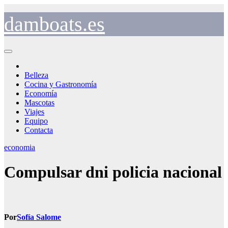
Saltar
al
damboats.es
contenido
Belleza
Cocina y Gastronomía
Economía
Mascotas
Viajes
Equipo
Contacta
economia
Compulsar dni policia nacional
Por
Sofía Salome