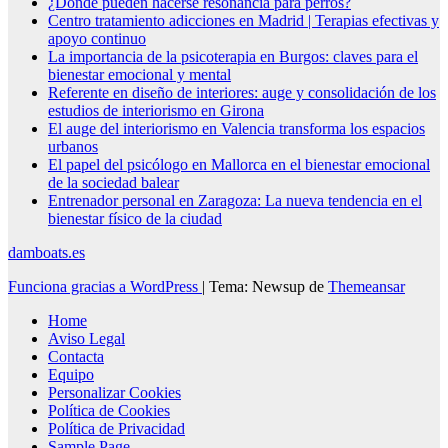
¿Dónde pueden hacerse resonancia para perros?
Centro tratamiento adicciones en Madrid | Terapias efectivas y
apoyo continuo
La importancia de la psicoterapia en Burgos: claves para el
bienestar emocional y mental
Referente en diseño de interiores: auge y consolidación de los
estudios de interiorismo en Girona
El auge del interiorismo en Valencia transforma los espacios
urbanos
El papel del psicólogo en Mallorca en el bienestar emocional
de la sociedad balear
Entrenador personal en Zaragoza: La nueva tendencia en el
bienestar físico de la ciudad
damboats.es
Funciona gracias a WordPress
|
Tema: Newsup de
Themeansar
Home
Aviso Legal
Contacta
Equipo
Personalizar Cookies
Política de Cookies
Política de Privacidad
Sample Page