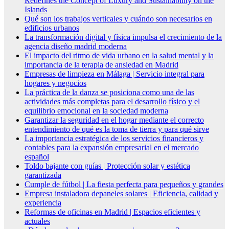
Redefines the Concept of Luxury and Sustainability on the
Islands
Qué son los trabajos verticales y cuándo son necesarios en
edificios urbanos
La transformación digital y física impulsa el crecimiento de la
agencia diseño madrid moderna
El impacto del ritmo de vida urbano en la salud mental y la
importancia de la terapia de ansiedad en Madrid
Empresas de limpieza en Málaga | Servicio integral para
hogares y negocios
La práctica de la danza se posiciona como una de las
actividades más completas para el desarrollo físico y el
equilibrio emocional en la sociedad moderna
Garantizar la seguridad en el hogar mediante el correcto
entendimiento de qué es la toma de tierra y para qué sirve
La importancia estratégica de los servicios financieros y
contables para la expansión empresarial en el mercado
español
Toldo bajante con guías | Protección solar y estética
garantizada
Cumple de fútbol | La fiesta perfecta para pequeños y grandes
Empresa instaladora depaneles solares | Eficiencia, calidad y
experiencia
Reformas de oficinas en Madrid | Espacios eficientes y
actuales