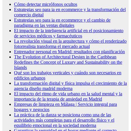
Cómo detectar micrófonos ocultos
Estrategias seo para ia en ecommerce y la transformación del
comercio digital
Estrategias seo para ia en ecommerce y el cambio de
paradigma en las ventas digitales
El impacto de la inteligencia artificial en el posicionamiento
de servicios médicos y farmacéuticos
La revolución visual en la arquitectura y cómo el renderizado
fotorrealista transforma el mercado actual
Entrenador personal en Madrid: resultados con planificación
The Evolution of Architectural Design in the Caribbean
Redefines the Concept of Luxury and Sustainability on the
Islands
Qué son los trabajos verticales y cuándo son necesarios en
edificios urbanos
La transformación digital y física impulsa el crecimiento de la
agencia diseño madrid moderna
El impacto del ritmo de vida urbano en la salud mental y la
importancia de la terapia de ansiedad en Madrid
Empresas de limpieza en Málaga | Servicio integral para
hogares y negocios
La práctica de la danza se posiciona como una de las
actividades más completas para el desarrollo físico y el
equilibrio emocional en la sociedad moderna
Garantizar la seguridad en el hogar mediante el correcto