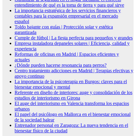
entendimiento de qué es la toma de tierra y para qué sirve
La importancia estratégica de los servicios financieros y
contables para la expansión empresarial en el mercado
español
Toldo bajante con guías | Protección solar y estética
garantizada
Cumple de fútbol | La fiesta perfecta para pequeños y grandes
Empresa instaladora depaneles solares | Eficiencia, calidad y
experiencia
Reformas de oficinas en Madrid | Espacios eficientes y
actuales
¿Dónde pueden hacerse resonancia para perros?
Centro tratamiento adicciones en Madrid | Terapias efectivas y
apoyo continuo
La importancia de la psicoterapia en Burgos: claves para el
bienestar emocional y mental
Referente en diseño de interiores: auge y consolidación de los
estudios de interiorismo en Girona
El auge del interiorismo en Valencia transforma los espacios
urbanos
El papel del psicólogo en Mallorca en el bienestar emocional
de la sociedad balear
Entrenador personal en Zaragoza: La nueva tendencia en el
bienestar físico de la ciudad