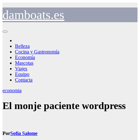
Saltar
al
damboats.es
contenido
Belleza
Cocina y Gastronomía
Economía
Mascotas
Viajes
Equipo
Contacta
economia
El monje paciente wordpress
Por
Sofía Salome