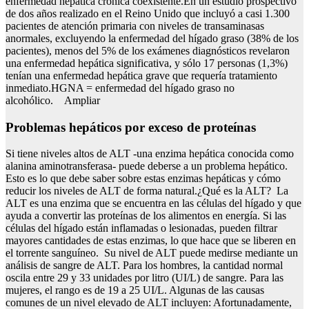
enfermedad hepática crónica coexistente.En un estudio prospectivo
de dos años realizado en el Reino Unido que incluyó a casi 1.300
pacientes de atención primaria con niveles de transaminasas
anormales, excluyendo la enfermedad del hígado graso (38% de los
pacientes), menos del 5% de los exámenes diagnósticos revelaron
una enfermedad hepática significativa, y sólo 17 personas (1,3%)
tenían una enfermedad hepática grave que requería tratamiento
inmediato.HGNA = enfermedad del hígado graso no
alcohólico. Ampliar
Problemas hepáticos por exceso de proteínas
Si tiene niveles altos de ALT -una enzima hepática conocida como
alanina aminotransferasa- puede deberse a un problema hepático.
Esto es lo que debe saber sobre estas enzimas hepáticas y cómo
reducir los niveles de ALT de forma natural.¿Qué es la ALT? La
ALT es una enzima que se encuentra en las células del hígado y que
ayuda a convertir las proteínas de los alimentos en energía. Si las
células del hígado están inflamadas o lesionadas, pueden filtrar
mayores cantidades de estas enzimas, lo que hace que se liberen en
el torrente sanguíneo. Su nivel de ALT puede medirse mediante un
análisis de sangre de ALT. Para los hombres, la cantidad normal
oscila entre 29 y 33 unidades por litro (UI/L) de sangre. Para las
mujeres, el rango es de 19 a 25 UI/L. Algunas de las causas
comunes de un nivel elevado de ALT incluyen: Afortunadamente,