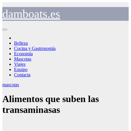
Saltar
al
damboats.es
contenido
Belleza
Cocina y Gastronomía
Economía
Mascotas
Viajes
Equipo
Contacta
mascotas
Alimentos que suben las
transaminasas