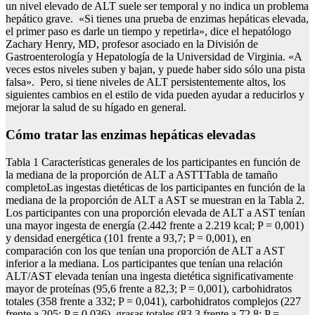
un nivel elevado de ALT suele ser temporal y no indica un problema
hepático grave. «Si tienes una prueba de enzimas hepáticas elevada,
el primer paso es darle un tiempo y repetirla», dice el hepatólogo
Zachary Henry, MD, profesor asociado en la División de
Gastroenterología y Hepatología de la Universidad de Virginia. «A
veces estos niveles suben y bajan, y puede haber sido sólo una pista
falsa». Pero, si tiene niveles de ALT persistentemente altos, los
siguientes cambios en el estilo de vida pueden ayudar a reducirlos y
mejorar la salud de su hígado en general.
Cómo tratar las enzimas hepáticas elevadas
Tabla 1 Características generales de los participantes en función de
la mediana de la proporción de ALT a ASTTTabla de tamaño
completoLas ingestas dietéticas de los participantes en función de la
mediana de la proporción de ALT a AST se muestran en la Tabla 2.
Los participantes con una proporción elevada de ALT a AST tenían
una mayor ingesta de energía (2.442 frente a 2.219 kcal; P = 0,001)
y densidad energética (101 frente a 93,7; P = 0,001), en
comparación con los que tenían una proporción de ALT a AST
inferior a la mediana. Los participantes que tenían una relación
ALT/AST elevada tenían una ingesta dietética significativamente
mayor de proteínas (95,6 frente a 82,3; P = 0,001), carbohidratos
totales (358 frente a 332; P = 0,041), carbohidratos complejos (227
frente a 205; P = 0,036), grasas totales (83,3 frente a 72,8; P =