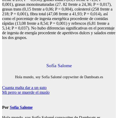
0,001), grasas monoinsaturadas (27. 82 frente a 24,36; P = 0,017),
grasas trans (0,15 frente a 0,06; P = 0,004), colesterol (258 frente a
218; P = 0,001), fibra total (47,08 frente a 41,93; P = 0,014), así
como el porcentaje de ingesta energética procedente de comidas
rápidas (13,08 frente a 8,54; P = 0,001) y refrescos (6,81 frente a
5,14; P = 0,037). No hubo diferencias significativas en el porcentaje
de ingesta de energía procedente de aperitivos dulces y salados entre
los dos grupos.
Sofía Salome
Hola mundo, soy Sofía Salomé copywriter de Damboats.es
Navegación
Cuanta malta dar a un gato
Mi perro se muerde el muslo
de
entradas
Por
Sofía Salome
Hola mundo, soy Sofía Salomé copywriter de Damboats.es