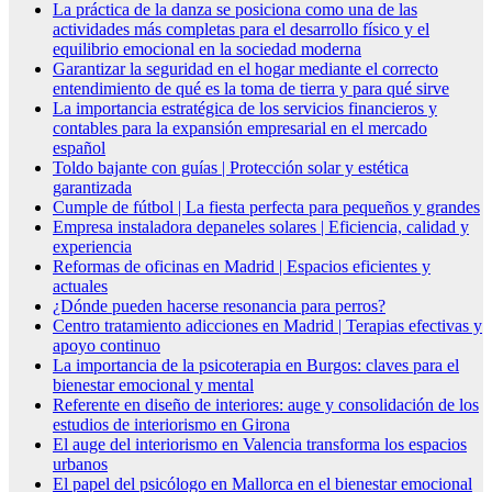
La práctica de la danza se posiciona como una de las
actividades más completas para el desarrollo físico y el
equilibrio emocional en la sociedad moderna
Garantizar la seguridad en el hogar mediante el correcto
entendimiento de qué es la toma de tierra y para qué sirve
La importancia estratégica de los servicios financieros y
contables para la expansión empresarial en el mercado
español
Toldo bajante con guías | Protección solar y estética
garantizada
Cumple de fútbol | La fiesta perfecta para pequeños y grandes
Empresa instaladora depaneles solares | Eficiencia, calidad y
experiencia
Reformas de oficinas en Madrid | Espacios eficientes y
actuales
¿Dónde pueden hacerse resonancia para perros?
Centro tratamiento adicciones en Madrid | Terapias efectivas y
apoyo continuo
La importancia de la psicoterapia en Burgos: claves para el
bienestar emocional y mental
Referente en diseño de interiores: auge y consolidación de los
estudios de interiorismo en Girona
El auge del interiorismo en Valencia transforma los espacios
urbanos
El papel del psicólogo en Mallorca en el bienestar emocional