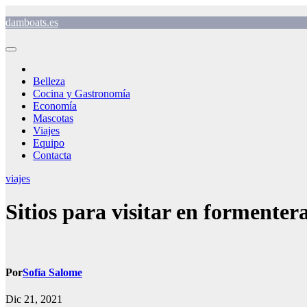
Saltar
damboats.es
al
contenido
Belleza
Cocina y Gastronomía
Economía
Mascotas
Viajes
Equipo
Contacta
viajes
Sitios para visitar en formenter
Por
Sofía Salome
Dic 21, 2021