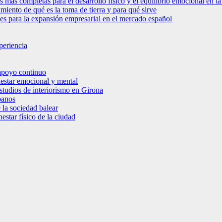
s más completas para el desarrollo físico y el equilibrio emocional en 
miento de qué es la toma de tierra y para qué sirve
bles para la expansión empresarial en el mercado español
periencia
 apoyo continuo
nestar emocional y mental
estudios de interiorismo en Girona
banos
 la sociedad balear
star físico de la ciudad