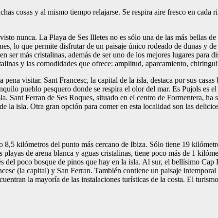
as cosas y al mismo tiempo relajarse. Se respira aire fresco en cada ri
to nunca. La Playa de Ses Illetes no es sólo una de las más bellas de la
s, lo que permite disfrutar de un paisaje único rodeado de dunas y de f
ser más cristalinas, además de ser uno de los mejores lugares para disf
ristalinas y las comodidades que ofrece: amplitud, aparcamiento, chirin
 pena visitar. Sant Francesc, la capital de la isla, destaca por sus cas
anquilo pueblo pesquero donde se respira el olor del mar. Es Pujols es 
la isla. Sant Ferran de Ses Roques, situado en el centro de Formentera, 
e la isla. Otra gran opción para comer en esta localidad son las delici
 8,5 kilómetros del punto más cercano de Ibiza. Sólo tiene 19 kilómetro
s playas de arena blanca y aguas cristalinas, tiene poco más de 1 kilóme
vés del poco bosque de pinos que hay en la isla. Al sur, el bellísimo Cap
ancesc (la capital) y San Ferran. También contiene un paisaje intempora
tran la mayoría de las instalaciones turísticas de la costa. El turismo e