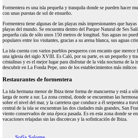
Formentera es una isla pequeña y tranquila donde se pueden hacer much
con unas puestas de sol de ensueño.
Formentera tiene algunas de las playas más impresionantes que hayas vis
playas del mundo. Se encuentra dentro del Parque Natural de Ses Saline
pequeña cala de sólo unos 150 metros de longitud. Sus aguas no pueden 
populares entre los visitantes, gracias a su arena blanca, sus aguas c
La isla cuenta con varios pueblos pesqueros con encanto que merece la
una iglesia del siglo XVIII. Es Caló, por su parte, es un pequeño y tr
cristalinas y es el mejor lugar para disfrutar de la vida nocturna de 
descubrir en La Fonda Pepe, uno de los establecimientos más míticos d
Restaurantes de formentera
La isla hermana menor de Ibiza tiene forma de mancuerna y está a sólo
larga de norte a sur. La zona central, donde se encuentran las hermosa
sobre el nivel del mar, y la carretera que conduce a él serpentea a tra
central de la isla se encuentran las dos ciudades más grandes, San Fr
viento conservados de una época pasada. Es en esta zona donde se encuen
vacaciones relajadas sin las discotecas y la sofisticación de Ibiza.
Sofía Salome