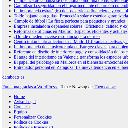
La práctica de la danza se posiciona como una de las actividade
Garantizar la seguridad en el hogar mediante el correcto entendi
La importancia estratégica de los servicios financieros y conta
Toldo bajante con guías | Protección solar y estética garantizada
Cumple de fútbol | La fiesta perfecta para pequeños y grandes
Empresa instaladora depaneles solares | Eficiencia, calidad y ex
Reformas de oficinas en Madrid | Espacios eficientes y actuales
¿Dónde pueden hacerse resonancia para perros?
Centro tratamiento adicciones en Madrid | Terapias efectivas y
La importancia de la psicoterapia en Burgos: claves para el bie
Referente en diseño de interiores: auge y consolidación de los 
El auge del interiorismo en Valencia transforma los espacios ur
El papel del psicólogo en Mallorca en el bienestar emocional de
Entrenador personal en Zaragoza: La nueva tendencia en el biene
damboats.es
Funciona gracias a WordPress
|
Tema: Newsup de
Themeansar
Home
Aviso Legal
Contacta
Equipo
Personalizar Cookies
Política de Cookies
Política de Privacidad