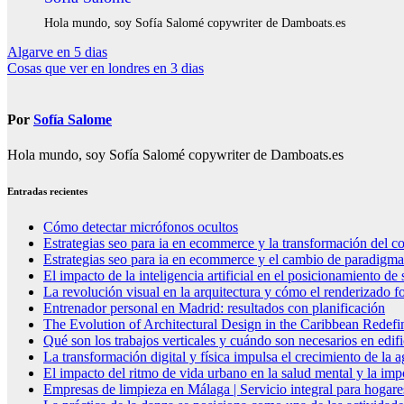
Hola mundo, soy Sofía Salomé copywriter de Damboats.es
Navegación
Algarve en 5 dias
Cosas que ver en londres en 3 dias
de
entradas
Por
Sofía Salome
Hola mundo, soy Sofía Salomé copywriter de Damboats.es
Entradas recientes
Cómo detectar micrófonos ocultos
Estrategias seo para ia en ecommerce y la transformación del co
Estrategias seo para ia en ecommerce y el cambio de paradigma 
El impacto de la inteligencia artificial en el posicionamiento d
La revolución visual en la arquitectura y cómo el renderizado fo
Entrenador personal en Madrid: resultados con planificación
The Evolution of Architectural Design in the Caribbean Redefin
Qué son los trabajos verticales y cuándo son necesarios en edif
La transformación digital y física impulsa el crecimiento de la
El impacto del ritmo de vida urbano en la salud mental y la imp
Empresas de limpieza en Málaga | Servicio integral para hogare