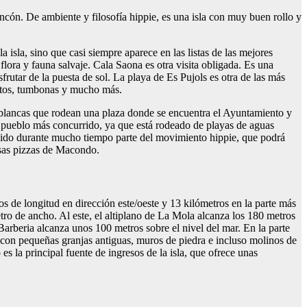
ncón. De ambiente y filosofía hippie, es una isla con muy buen rollo y
 isla, sino que casi siempre aparece en las listas de las mejores
lora y fauna salvaje. Cala Saona es otra visita obligada. Es una
rutar de la puesta de sol. La playa de Es Pujols es otra de las más
guitos, tumbonas y mucho más.
as blancas que rodean una plaza donde se encuentra el Ayuntamiento y
el pueblo más concurrido, ya que está rodeado de playas de aguas
ha sido durante mucho tiempo parte del movimiento hippie, que podrá
osas pizzas de Macondo.
s de longitud en dirección este/oeste y 13 kilómetros en la parte más
tro de ancho. Al este, el altiplano de La Mola alcanza los 180 metros
 Barberia alcanza unos 100 metros sobre el nivel del mar. En la parte
l con pequeñas granjas antiguas, muros de piedra e incluso molinos de
s la principal fuente de ingresos de la isla, que ofrece unas