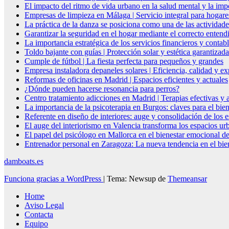
El impacto del ritmo de vida urbano en la salud mental y la imp
Empresas de limpieza en Málaga | Servicio integral para hogare
La práctica de la danza se posiciona como una de las actividade
Garantizar la seguridad en el hogar mediante el correcto entendi
La importancia estratégica de los servicios financieros y conta
Toldo bajante con guías | Protección solar y estética garantizada
Cumple de fútbol | La fiesta perfecta para pequeños y grandes
Empresa instaladora depaneles solares | Eficiencia, calidad y ex
Reformas de oficinas en Madrid | Espacios eficientes y actuales
¿Dónde pueden hacerse resonancia para perros?
Centro tratamiento adicciones en Madrid | Terapias efectivas y
La importancia de la psicoterapia en Burgos: claves para el bie
Referente en diseño de interiores: auge y consolidación de los 
El auge del interiorismo en Valencia transforma los espacios ur
El papel del psicólogo en Mallorca en el bienestar emocional de
Entrenador personal en Zaragoza: La nueva tendencia en el biene
damboats.es
Funciona gracias a WordPress
|
Tema: Newsup de
Themeansar
Home
Aviso Legal
Contacta
Equipo