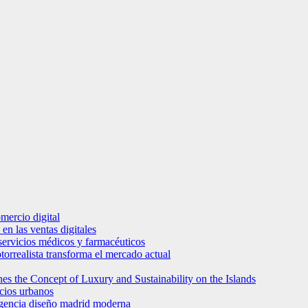
mercio digital
en las ventas digitales
e servicios médicos y farmacéuticos
torrealista transforma el mercado actual
es the Concept of Luxury and Sustainability on the Islands
icios urbanos
 agencia diseño madrid moderna