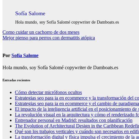
Sofía Salome
Hola mundo, soy Sofía Salomé copywriter de Damboats.es
Navegación
Como cuidar un cachorro de dos meses
Mejor pienso para perros con dermatitis atópica
de
entradas
Por
Sofía Salome
Hola mundo, soy Sofía Salomé copywriter de Damboats.es
Entradas recientes
Cómo detectar micrófonos ocultos
Estrategias seo para ia en ecommerce y la transformación del co
Estrategias seo para ia en ecommerce y el cambio de paradigma 
El impacto de la inteligencia artificial en el posicionamiento d
La revolución visual en la arquitectura y cómo el renderizado fo
Entrenador personal en Madrid: resultados con planificación
The Evolution of Architectural Design in the Caribbean Redefin
Qué son los trabajos verticales y cuándo son necesarios en edif
La transformación digital y física impulsa el crecimiento de la