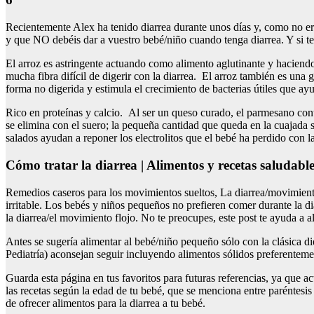
Recientemente Alex ha tenido diarrea durante unos días y, como no era 
y que NO debéis dar a vuestro bebé/niño cuando tenga diarrea. Y si te
El arroz es astringente actuando como alimento aglutinante y haciendo 
mucha fibra difícil de digerir con la diarrea. El arroz también es una
forma no digerida y estimula el crecimiento de bacterias útiles que ay
Rico en proteínas y calcio. Al ser un queso curado, el parmesano conti
se elimina con el suero; la pequeña cantidad que queda en la cuajada
salados ayudan a reponer los electrolitos que el bebé ha perdido con l
Cómo tratar la diarrea | Alimentos y recetas saludable
Remedios caseros para los movimientos sueltos, La diarrea/movimient
irritable. Los bebés y niños pequeños no prefieren comer durante la d
la diarrea/el movimiento flojo. No te preocupes, este post te ayuda a a
Antes se sugería alimentar al bebé/niño pequeño sólo con la clásica 
Pediatría) aconsejan seguir incluyendo alimentos sólidos preferentement
Guarda esta página en tus favoritos para futuras referencias, ya que a
las recetas según la edad de tu bebé, que se menciona entre paréntesis 
de ofrecer alimentos para la diarrea a tu bebé.