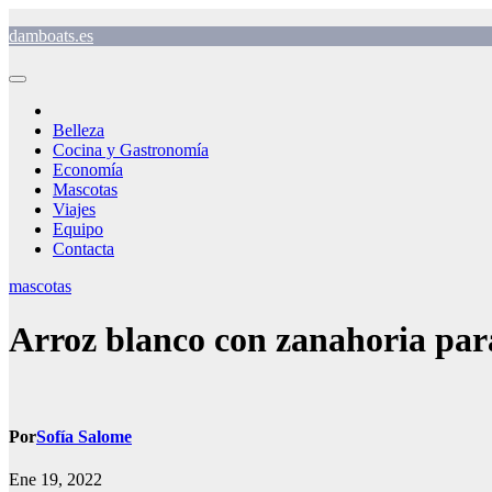
Saltar
damboats.es
al
contenido
Belleza
Cocina y Gastronomía
Economía
Mascotas
Viajes
Equipo
Contacta
mascotas
Arroz blanco con zanahoria par
Por
Sofía Salome
Ene 19, 2022