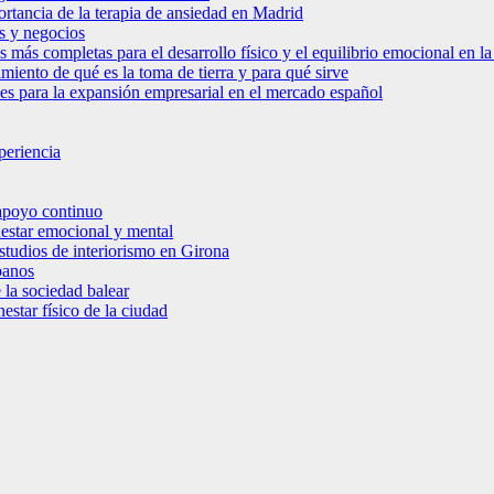
ortancia de la terapia de ansiedad en Madrid
s y negocios
s más completas para el desarrollo físico y el equilibrio emocional en 
miento de qué es la toma de tierra y para qué sirve
bles para la expansión empresarial en el mercado español
periencia
 apoyo continuo
nestar emocional y mental
estudios de interiorismo en Girona
banos
 la sociedad balear
star físico de la ciudad