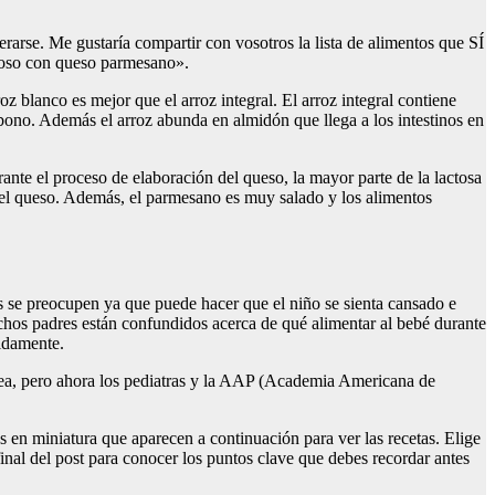
rarse. Me gustaría compartir con vosotros la lista de alimentos que SÍ
emoso con queso parmesano».
z blanco es mejor que el arroz integral. El arroz integral contiene
arbono. Además el arroz abunda en almidón que llega a los intestinos en
rante el proceso de elaboración del queso, la mayor parte de la lactosa
 del queso. Además, el parmesano es muy salado y los alimentos
 se preocupen ya que puede hacer que el niño se sienta cansado e
uchos padres están confundidos acerca de qué alimentar al bebé durante
pidamente.
rrea, pero ahora los pediatras y la AAP (Academia Americana de
es en miniatura que aparecen a continuación para ver las recetas. Elige
 final del post para conocer los puntos clave que debes recordar antes