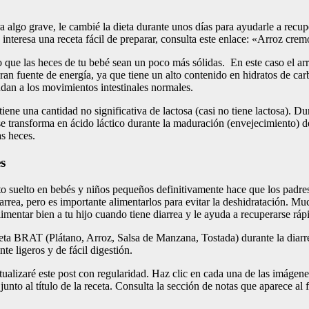
algo grave, le cambié la dieta durante unos días para ayudarle a recupe
 interesa una receta fácil de preparar, consulta este enlace: «Arroz cr
que las heces de tu bebé sean un poco más sólidas. En este caso el arro
 gran fuente de energía, ya que tiene un alto contenido en hidratos de c
udan a los movimientos intestinales normales.
ene una cantidad no significativa de lactosa (casi no tiene lactosa). Du
 se transforma en ácido láctico durante la maduración (envejecimiento)
as heces.
s
o suelto en bebés y niños pequeños definitivamente hace que los padres
iarrea, pero es importante alimentarlos para evitar la deshidratación. M
limentar bien a tu hijo cuando tiene diarrea y le ayuda a recuperarse rá
dieta BRAT (Plátano, Arroz, Salsa de Manzana, Tostada) durante la dia
e ligeros y de fácil digestión.
ctualizaré este post con regularidad. Haz clic en cada una de las imágen
junto al título de la receta. Consulta la sección de notas que aparece al