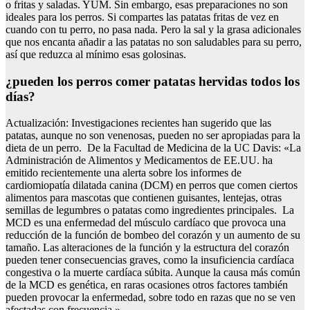
o fritas y saladas. YUM. Sin embargo, esas preparaciones no son
ideales para los perros. Si compartes las patatas fritas de vez en
cuando con tu perro, no pasa nada. Pero la sal y la grasa adicionales
que nos encanta añadir a las patatas no son saludables para su perro,
así que reduzca al mínimo esas golosinas.
¿pueden los perros comer patatas hervidas todos los
días?
Actualización: Investigaciones recientes han sugerido que las
patatas, aunque no son venenosas, pueden no ser apropiadas para la
dieta de un perro. De la Facultad de Medicina de la UC Davis: «La
Administración de Alimentos y Medicamentos de EE.UU. ha
emitido recientemente una alerta sobre los informes de
cardiomiopatía dilatada canina (DCM) en perros que comen ciertos
alimentos para mascotas que contienen guisantes, lentejas, otras
semillas de legumbres o patatas como ingredientes principales. La
MCD es una enfermedad del músculo cardíaco que provoca una
reducción de la función de bombeo del corazón y un aumento de su
tamaño. Las alteraciones de la función y la estructura del corazón
pueden tener consecuencias graves, como la insuficiencia cardíaca
congestiva o la muerte cardíaca súbita. Aunque la causa más común
de la MCD es genética, en raras ocasiones otros factores también
pueden provocar la enfermedad, sobre todo en razas que no se ven
afectadas con frecuencia.»