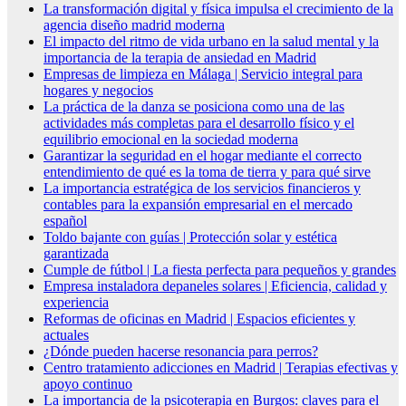
La transformación digital y física impulsa el crecimiento de la
agencia diseño madrid moderna
El impacto del ritmo de vida urbano en la salud mental y la
importancia de la terapia de ansiedad en Madrid
Empresas de limpieza en Málaga | Servicio integral para
hogares y negocios
La práctica de la danza se posiciona como una de las
actividades más completas para el desarrollo físico y el
equilibrio emocional en la sociedad moderna
Garantizar la seguridad en el hogar mediante el correcto
entendimiento de qué es la toma de tierra y para qué sirve
La importancia estratégica de los servicios financieros y
contables para la expansión empresarial en el mercado
español
Toldo bajante con guías | Protección solar y estética
garantizada
Cumple de fútbol | La fiesta perfecta para pequeños y grandes
Empresa instaladora depaneles solares | Eficiencia, calidad y
experiencia
Reformas de oficinas en Madrid | Espacios eficientes y
actuales
¿Dónde pueden hacerse resonancia para perros?
Centro tratamiento adicciones en Madrid | Terapias efectivas y
apoyo continuo
La importancia de la psicoterapia en Burgos: claves para el