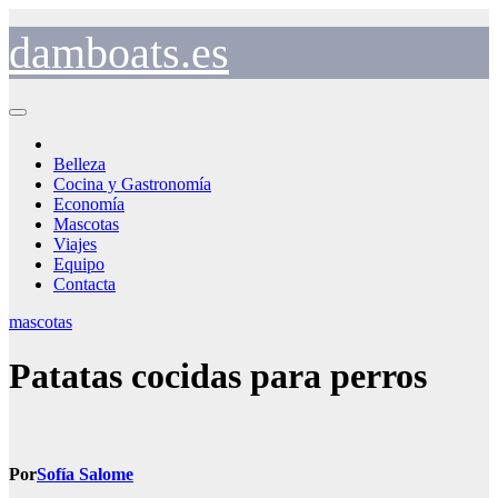
Saltar
al
damboats.es
contenido
Belleza
Cocina y Gastronomía
Economía
Mascotas
Viajes
Equipo
Contacta
mascotas
Patatas cocidas para perros
Por
Sofía Salome