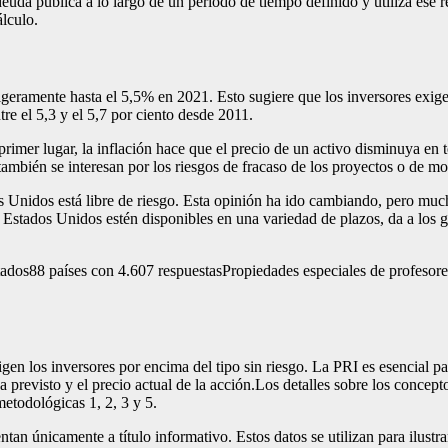
euda pública a lo largo de un periodo de tiempo definido y utiliza ese r
lculo.
ramente hasta el 5,5% en 2021. Esto sugiere que los inversores exigen 
re el 5,3 y el 5,7 por ciento desde 2011.
 primer lugar, la inflación hace que el precio de un activo disminuya en
 también se interesan por los riesgos de fracaso de los proyectos o de m
 Unidos está libre de riesgo. Esta opinión ha ido cambiando, pero much
e Estados Unidos estén disponibles en una variedad de plazos, da a los 
os88 países con 4.607 respuestasPropiedades especiales de profesores
igen los inversores por encima del tipo sin riesgo. La PRI es esencial p
ja previsto y el precio actual de la acción.Los detalles sobre los concep
metodológicas 1, 2, 3 y 5.
tan únicamente a título informativo. Estos datos se utilizan para ilustr