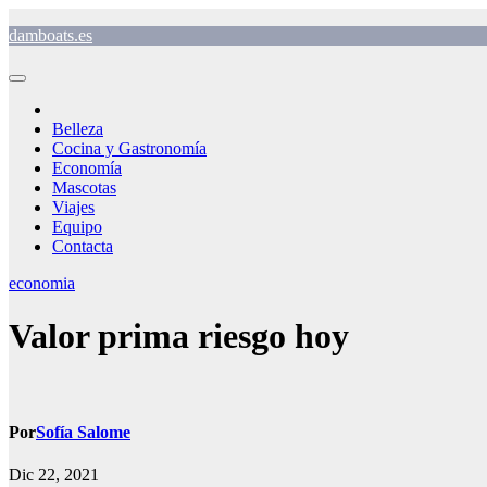
Saltar
damboats.es
al
contenido
Belleza
Cocina y Gastronomía
Economía
Mascotas
Viajes
Equipo
Contacta
economia
Valor prima riesgo hoy
Por
Sofía Salome
Dic 22, 2021