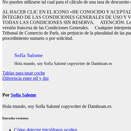
No pueden utilizarse tal cual para el cálculo de una tasa de descuento
AL HACER CLIC EN EL ICONO «HE CONOCIDO Y ACEPTA
ÍNTEGRO DE LAS CONDICIONES GENERALES DE USO Y 
TODAS LAS CONDICIONES SIN RESERVA. ATENCIÓN: Ley aplicable y Ju
versión francesa de las Condiciones Generales. Cualquier interpretació
Tribunal de Comercio de París, sin perjuicio de la pluralidad de las p
procedimiento sumario o por solicitud.
Sofía Salome
Hola mundo, soy Sofía Salomé copywriter de Damboats.es
Navegación
Tablas para tasar coche
Diferencia entre nif y dni
de
entradas
Por
Sofía Salome
Hola mundo, soy Sofía Salomé copywriter de Damboats.es
Entradas recientes
Cómo detectar micrófonos ocultos