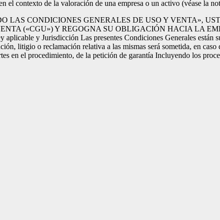
 en el contexto de la valoración de una empresa o un activo (véase la no
DO LAS CONDICIONES GENERALES DE USO Y VENTA», U
VENTA («CGU») Y REGOGNA SU OBLIGACIÓN HACIA LA E
risdicción Las presentes Condiciones Generales están sujetas a la
n, litigio o reclamación relativa a las mismas será sometida, en caso d
artes en el procedimiento, de la petición de garantía Incluyendo los pro