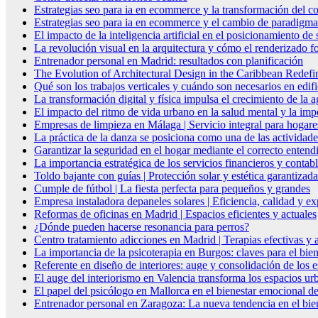
Estrategias seo para ia en ecommerce y la transformación del co
Estrategias seo para ia en ecommerce y el cambio de paradigma 
El impacto de la inteligencia artificial en el posicionamiento d
La revolución visual en la arquitectura y cómo el renderizado fo
Entrenador personal en Madrid: resultados con planificación
The Evolution of Architectural Design in the Caribbean Redefin
Qué son los trabajos verticales y cuándo son necesarios en edif
La transformación digital y física impulsa el crecimiento de la
El impacto del ritmo de vida urbano en la salud mental y la imp
Empresas de limpieza en Málaga | Servicio integral para hogare
La práctica de la danza se posiciona como una de las actividade
Garantizar la seguridad en el hogar mediante el correcto entendi
La importancia estratégica de los servicios financieros y conta
Toldo bajante con guías | Protección solar y estética garantizada
Cumple de fútbol | La fiesta perfecta para pequeños y grandes
Empresa instaladora depaneles solares | Eficiencia, calidad y ex
Reformas de oficinas en Madrid | Espacios eficientes y actuales
¿Dónde pueden hacerse resonancia para perros?
Centro tratamiento adicciones en Madrid | Terapias efectivas y
La importancia de la psicoterapia en Burgos: claves para el bie
Referente en diseño de interiores: auge y consolidación de los 
El auge del interiorismo en Valencia transforma los espacios ur
El papel del psicólogo en Mallorca en el bienestar emocional de
Entrenador personal en Zaragoza: La nueva tendencia en el biene