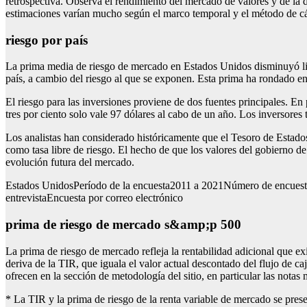
retrospectiva. Observa el rendimiento del mercado de valores y de la d
estimaciones varían mucho según el marco temporal y el método de cá
riesgo por país
La prima media de riesgo de mercado en Estados Unidos disminuyó lige
país, a cambio del riesgo al que se exponen. Esta prima ha rondado ent
El riesgo para las inversiones proviene de dos fuentes principales. En
tres por ciento solo vale 97 dólares al cabo de un año. Los inversores
Los analistas han considerado históricamente que el Tesoro de Estados
como tasa libre de riesgo. El hecho de que los valores del gobierno d
evolución futura del mercado.
Estados UnidosPeríodo de la encuesta2011 a 2021Número de encuestad
entrevistaEncuesta por correo electrónico
prima de riesgo de mercado s&amp;p 500
La prima de riesgo de mercado refleja la rentabilidad adicional que ex
deriva de la TIR, que iguala el valor actual descontado del flujo de ca
ofrecen en la sección de metodología del sitio, en particular las notas 
* La TIR y la prima de riesgo de la renta variable de mercado se presen