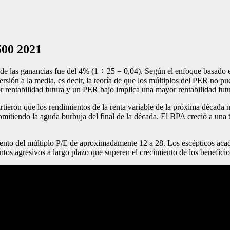
500 2021
e las ganancias fue del 4% (1 ÷ 25 = 0,04). Según el enfoque basado en
reversión a la media, es decir, la teoría de que los múltiplos del PER no
 rentabilidad futura y un PER bajo implica una mayor rentabilidad futu
ron que los rendimientos de la renta variable de la próxima década no 
tiendo la aguda burbuja del final de la década. El BPA creció a una tas
ento del múltiplo P/E de aproximadamente 12 a 28. Los escépticos acadé
ntos agresivos a largo plazo que superen el crecimiento de los benefic