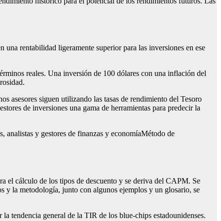
endimiento histórico para el potencial de los rendimientos futuros. Las
una rentabilidad ligeramente superior para las inversiones en ese
 términos reales. Una inversión de 100 dólares con una inflación del
orosidad.
os asesores siguen utilizando las tasas de rendimiento del Tesoro
gestores de inversiones una gama de herramientas para predecir la
, analistas y gestores de finanzas y economíaMétodo de
ara el cálculo de los tipos de descuento y se deriva del CAPM. Se
tos y la metodología, junto con algunos ejemplos y un glosario, se
ar la tendencia general de la TIR de los blue-chips estadounidenses.