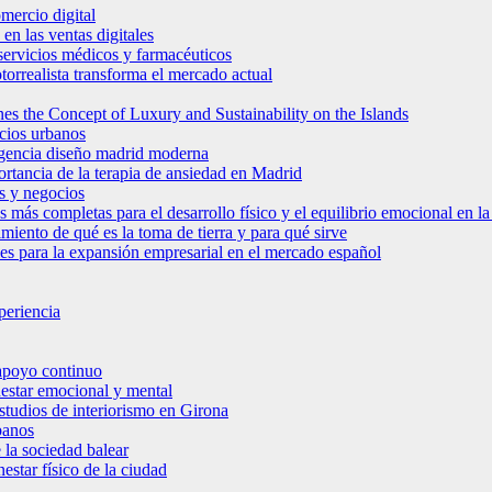
mercio digital
en las ventas digitales
e servicios médicos y farmacéuticos
torrealista transforma el mercado actual
es the Concept of Luxury and Sustainability on the Islands
icios urbanos
 agencia diseño madrid moderna
ortancia de la terapia de ansiedad en Madrid
s y negocios
s más completas para el desarrollo físico y el equilibrio emocional en 
miento de qué es la toma de tierra y para qué sirve
bles para la expansión empresarial en el mercado español
periencia
 apoyo continuo
nestar emocional y mental
estudios de interiorismo en Girona
banos
 la sociedad balear
star físico de la ciudad