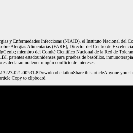
rgias y Enfermedades Infecciosas (NIAID), el Instituto Nacional del C
sobre Alergias Alimentarias (FARE), Director del Centro de Excelenci
Genix; miembro del Comité Científico Nacional de la Red de Tolerancia
I, patentes estadounidenses para pruebas de basófilos, inmunoterapia 
res declaran no tener ningún conflicto de intereses.
13223-021-00531-8Download citationShare this articleAnyone you share 
 article.Copy to clipboard