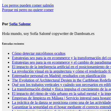
Navegación
Los perros pueden comer salmón
Porque mi perro no quiere comer
de
entradas
Por
Sofía Salome
Hola mundo, soy Sofía Salomé copywriter de Damboats.es
Entradas recientes
Cómo detectar micrófonos ocultos
Estrategias seo para ia en ecommerce y la transformación del co
Estrategias seo para ia en ecommerce y el cambio de paradigma 
El impacto de la inteligencia artificial en el posicionamiento d
La revolución visual en la arquitectura y cómo el renderizado fo
Entrenador personal en Madrid: resultados con planificación
The Evolution of Architectural Design in the Caribbean Redefin
Qué son los trabajos verticales y cuándo son necesarios en edif
La transformación digital y física impulsa el crecimiento de la
El impacto del ritmo de vida urbano en la salud mental y la imp
Empresas de limpieza en Málaga | Servicio integral para hogare
La práctica de la danza se posiciona como una de las actividade
Garantizar la seguridad en el hogar mediante el correcto entendi