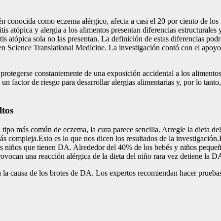
 conocida como eczema alérgico, afecta a casi el 20 por ciento de los n
tis atópica y alergia a los alimentos presentan diferencias estructurales
is atópica sola no las presentan. La definición de estas diferencias podr
 en Science Translational Medicine. La investigación contó con el apoy
n protegerse constantemente de una exposición accidental a los alimento
n factor de riesgo para desarrollar alergias alimentarias y, por lo tanto
ltos
 tipo más común de eczema, la cura parece sencilla. Arregle la dieta del
compleja.Esto es lo que nos dicen los resultados de la investigación.E
os niños que tienen DA. Alrededor del 40% de los bebés y niños peque
rovocan una reacción alérgica de la dieta del niño rara vez detiene la D
a la causa de los brotes de DA. Los expertos recomiendan hacer pruebas 