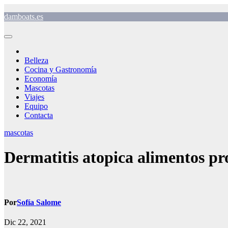
Saltar
damboats.es
al
contenido
Belleza
Cocina y Gastronomía
Economía
Mascotas
Viajes
Equipo
Contacta
mascotas
Dermatitis atopica alimentos pr
Por
Sofía Salome
Dic 22, 2021