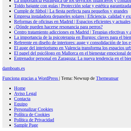
La importancia estratégica de los servicios financieros y conta
Toldo bajante con guías | Protección solar y estética garantizada
Cumple de fútbol | La fiesta perfecta para pequeños y grandes
Empresa instaladora depaneles solares | Eficiencia, calidad y ex
Reformas de oficinas en Madrid | Espacios eficientes y actuales
¿Dónde pueden hacerse resonancia para perros?
Centro tratamiento adicciones en Madrid | Terapias efectivas y
La importancia de la psicoterapia en Burgos: claves para el bie
Referente en diseño de interiores: auge y consolidación de los 
El auge del interiorismo en Valencia transforma los espacios ur
El papel del psicólogo en Mallorca en el bienestar emocional de
Entrenador personal en Zaragoza: La nueva tendencia en el biene
damboats.es
Funciona gracias a WordPress
|
Tema: Newsup de
Themeansar
Home
Aviso Legal
Contacta
Equipo
Personalizar Cookies
Política de Cookies
Política de Privacidad
Sample Page