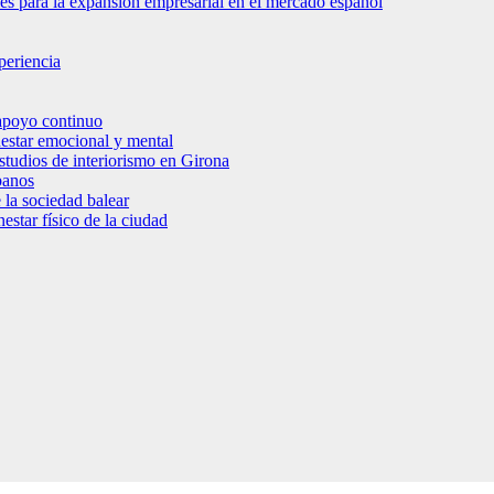
bles para la expansión empresarial en el mercado español
periencia
 apoyo continuo
nestar emocional y mental
estudios de interiorismo en Girona
banos
 la sociedad balear
star físico de la ciudad