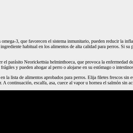
s omega-3, que favorecen el sistema inmunitario, pueden reducir la infl
grediente habitual en los alimentos de alta calidad para perros. Si su 
 el parásito Neorickettsia helminthoeca, que provoca la enfermedad de
ágiles y pueden ahogar al perro o alojarse en su estómago o intestinos
en la lista de alimentos aprobados para perros. Elija filetes frescos si
A continuación, escalfa, asa, cuece al vapor u hornea el salmón sin ace