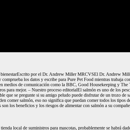
 bienestarEscrito por el Dr. Andrew Miller MRCVSEl Dr. Andrew Mille
dy comprueba los datos y escribe para Pure Pet Food mientras trabaja c
n en medios de comunicación como la BBC, Good Housekeeping y The Tel
rros para mejor. – Nuestro proceso editorialEl salmón es uno de los pesc
ible que se pregunte si su amigo peludo puede disfrutar de un trozo de 
ueden comer salmón, eso no significa que puedan comer todos los tipos
son los beneficios y los riesgos de alimentar con salmón a su compañe
su tienda local de suministros para mascotas, probablemente se habrá d