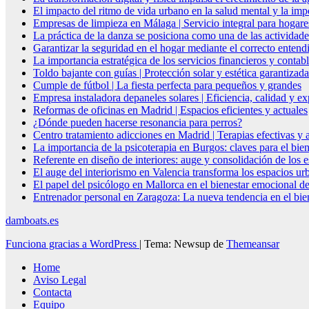
El impacto del ritmo de vida urbano en la salud mental y la imp
Empresas de limpieza en Málaga | Servicio integral para hogare
La práctica de la danza se posiciona como una de las actividade
Garantizar la seguridad en el hogar mediante el correcto entendi
La importancia estratégica de los servicios financieros y conta
Toldo bajante con guías | Protección solar y estética garantizada
Cumple de fútbol | La fiesta perfecta para pequeños y grandes
Empresa instaladora depaneles solares | Eficiencia, calidad y ex
Reformas de oficinas en Madrid | Espacios eficientes y actuales
¿Dónde pueden hacerse resonancia para perros?
Centro tratamiento adicciones en Madrid | Terapias efectivas y
La importancia de la psicoterapia en Burgos: claves para el bie
Referente en diseño de interiores: auge y consolidación de los 
El auge del interiorismo en Valencia transforma los espacios ur
El papel del psicólogo en Mallorca en el bienestar emocional de
Entrenador personal en Zaragoza: La nueva tendencia en el biene
damboats.es
Funciona gracias a WordPress
|
Tema: Newsup de
Themeansar
Home
Aviso Legal
Contacta
Equipo