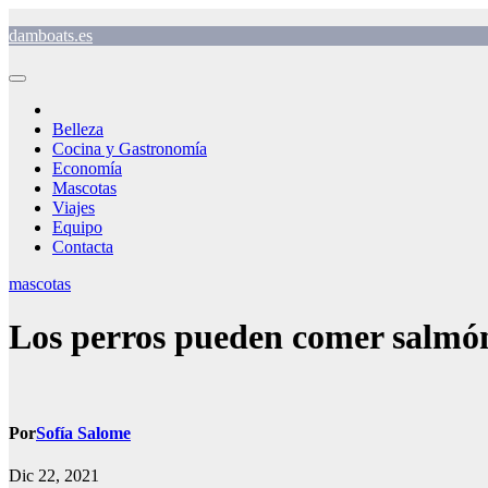
Saltar
damboats.es
al
contenido
Belleza
Cocina y Gastronomía
Economía
Mascotas
Viajes
Equipo
Contacta
mascotas
Los perros pueden comer salmó
Por
Sofía Salome
Dic 22, 2021