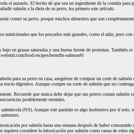
a el anzuelo. El hecho de que sea un ingrediente de la comida para p
adir salmón a la dieta de su perro, lea primero este artículo.
puede comer su perro, porque muchos alimentos que son completamente 
s nutricionales que los pescados más grandes, como el atún, pero con u
y bajo en grasas saturadas y una buena fuente de proteínas. También es
www.webmd.com/food-recipes/benefits-salmon#1
salmón para su perro en casa, asegúrese de comprar un corte de salmón 
n su tracto digestivo. Aunque compre un corte de salmón que no conteng
ctamente. Recuerde que nunca debe dejar que sus perros coman salmón c
secuencias posiblemente mortales.
almincola (NS). Aunque este parásito es algo inofensivo por sí solo, se
r salmones.
 intoxicación por salmón hasta una semana después de haber consumido 
o ni siquiera considere la intoxicación por salmón como causa de estos sig