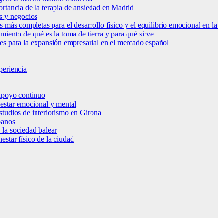
ortancia de la terapia de ansiedad en Madrid
s y negocios
s más completas para el desarrollo físico y el equilibrio emocional en 
miento de qué es la toma de tierra y para qué sirve
bles para la expansión empresarial en el mercado español
periencia
 apoyo continuo
nestar emocional y mental
estudios de interiorismo en Girona
banos
 la sociedad balear
star físico de la ciudad