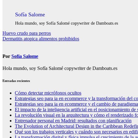
Sofía Salome
Hola mundo, soy Sofía Salomé copywriter de Damboats.es
Navegación
Huevo crudo para perros
Dermatitis atopica alimentos prohibidos
de
entradas
Por
Sofía Salome
Hola mundo, soy Sofía Salomé copywriter de Damboats.es
Entradas recientes
Cómo detectar micrófonos ocultos
Estrategias seo para ia en ecommerce y la transformación del co
Estrategias seo para ia en ecommerce y el cambio de paradigma 
El impacto de la inteligencia artificial en el posicionamiento d
La revolución visual en la arquitectura y cómo el renderizado fo
Entrenador personal en Madrid: resultados con planificación
The Evolution of Architectural Design in the Caribbean Redefin
Qué son los trabajos verticales y cuándo son necesarios en edif
La transformación digital y física impulsa el crecimiento de la