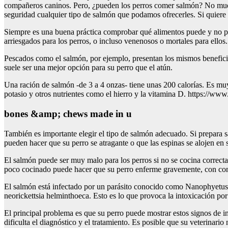
compañeros caninos. Pero, ¿pueden los perros comer salmón? No muerd
seguridad cualquier tipo de salmón que podamos ofrecerles. Si quiere añ
Siempre es una buena práctica comprobar qué alimentos puede y no 
arriesgados para los perros, o incluso venenosos o mortales para ellos.
Pescados como el salmón, por ejemplo, presentan los mismos beneficio
suele ser una mejor opción para su perro que el atún.
Una ración de salmón -de 3 a 4 onzas- tiene unas 200 calorías. Es mu
potasio y otros nutrientes como el hierro y la vitamina D. https://
bones &amp; chews made in u
También es importante elegir el tipo de salmón adecuado. Si prepara 
pueden hacer que su perro se atragante o que las espinas se alojen e
El salmón puede ser muy malo para los perros si no se cocina corre
poco cocinado puede hacer que su perro enferme gravemente, con con
El salmón está infectado por un parásito conocido como Nanophyetus s
neorickettsia helminthoeca. Esto es lo que provoca la intoxicación po
El principal problema es que su perro puede mostrar estos signos de
dificulta el diagnóstico y el tratamiento. Es posible que su veterinari