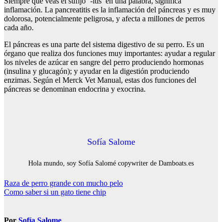
Siempre que veas el sufijo ‘-itis’ en una palabra, significa
inflamación. La pancreatitis es la inflamación del páncreas y es muy
dolorosa, potencialmente peligrosa, y afecta a millones de perros
cada año.
El páncreas es una parte del sistema digestivo de su perro. Es un
órgano que realiza dos funciones muy importantes: ayudar a regular
los niveles de azúcar en sangre del perro produciendo hormonas
(insulina y glucagón); y ayudar en la digestión produciendo
enzimas. Según el Merck Vet Manual, estas dos funciones del
páncreas se denominan endocrina y exocrina.
Sofía Salome
Hola mundo, soy Sofía Salomé copywriter de Damboats.es
Navegación
Raza de perro grande con mucho pelo
Como saber si un gato tiene chip
de
entradas
Por
Sofía Salome