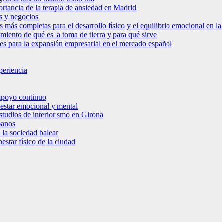
ortancia de la terapia de ansiedad en Madrid
s y negocios
s más completas para el desarrollo físico y el equilibrio emocional en 
miento de qué es la toma de tierra y para qué sirve
bles para la expansión empresarial en el mercado español
periencia
 apoyo continuo
nestar emocional y mental
estudios de interiorismo en Girona
banos
 la sociedad balear
star físico de la ciudad