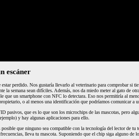
un escáner
star perdido. Nos gustaría llevarlo al veterinario para comprobar si tien
ante la semana sean difíciles. Además, nos da miedo meter al gato de ot
e que un smartphone con NFC lo detectara. Eso nos permitiría al menos s
propietario, o al menos una identificación que podríamos comunicar a un
ID pasivos, que es lo que son los microchips de las mascotas, pero al
emplo) y hay algunas aplicaciones para ello.
 posible que ninguno sea compatible con la tecnología del lector de tu t
 frecuencias, lleva tu mascota. Suponiendo que el chip siga alguno de 