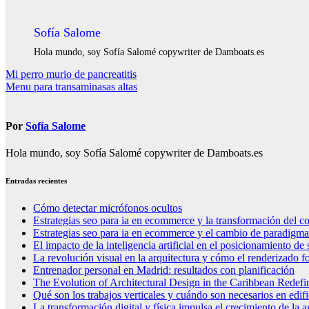
Sofía Salome
Hola mundo, soy Sofía Salomé copywriter de Damboats.es
Navegación
Mi perro murio de pancreatitis
Menu para transaminasas altas
de
entradas
Por
Sofía Salome
Hola mundo, soy Sofía Salomé copywriter de Damboats.es
Entradas recientes
Cómo detectar micrófonos ocultos
Estrategias seo para ia en ecommerce y la transformación del co
Estrategias seo para ia en ecommerce y el cambio de paradigma 
El impacto de la inteligencia artificial en el posicionamiento d
La revolución visual en la arquitectura y cómo el renderizado fo
Entrenador personal en Madrid: resultados con planificación
The Evolution of Architectural Design in the Caribbean Redefin
Qué son los trabajos verticales y cuándo son necesarios en edif
La transformación digital y física impulsa el crecimiento de la