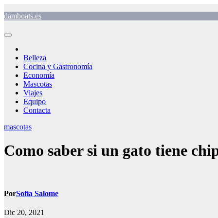
Saltar
damboats.es
al
contenido
Belleza
Cocina y Gastronomía
Economía
Mascotas
Viajes
Equipo
Contacta
mascotas
Como saber si un gato tiene chi
Por
Sofía Salome
Dic 20, 2021