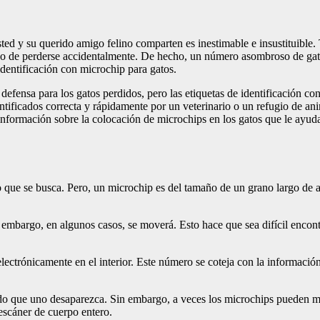
ted y su querido amigo felino comparten es inestimable e insustituible.
asa o de perderse accidentalmente. De hecho, un número asombroso de gat
identificación con microchip para gatos.
e defensa para los gatos perdidos, pero las etiquetas de identificación c
ntificados correcta y rápidamente por un veterinario o un refugio de an
 información sobre la colocación de microchips en los gatos que le ayu
lo que se busca. Pero, un microchip es del tamaño de un grano largo de a
Sin embargo, en algunos casos, se moverá. Esto hace que sea difícil enco
lectrónicamente en el interior. Este número se coteja con la informaci
do que uno desaparezca. Sin embargo, a veces los microchips pueden mov
 escáner de cuerpo entero.