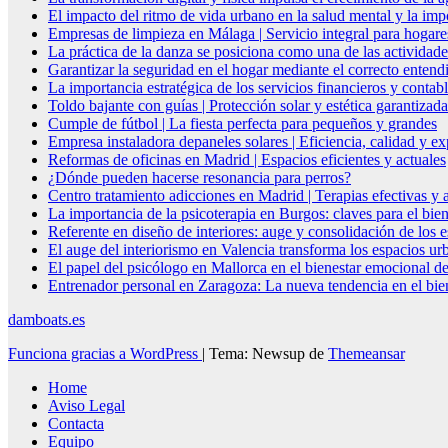
El impacto del ritmo de vida urbano en la salud mental y la imp
Empresas de limpieza en Málaga | Servicio integral para hogare
La práctica de la danza se posiciona como una de las actividade
Garantizar la seguridad en el hogar mediante el correcto entendi
La importancia estratégica de los servicios financieros y conta
Toldo bajante con guías | Protección solar y estética garantizada
Cumple de fútbol | La fiesta perfecta para pequeños y grandes
Empresa instaladora depaneles solares | Eficiencia, calidad y ex
Reformas de oficinas en Madrid | Espacios eficientes y actuales
¿Dónde pueden hacerse resonancia para perros?
Centro tratamiento adicciones en Madrid | Terapias efectivas y
La importancia de la psicoterapia en Burgos: claves para el bie
Referente en diseño de interiores: auge y consolidación de los 
El auge del interiorismo en Valencia transforma los espacios ur
El papel del psicólogo en Mallorca en el bienestar emocional de
Entrenador personal en Zaragoza: La nueva tendencia en el biene
damboats.es
Funciona gracias a WordPress
|
Tema: Newsup de
Themeansar
Home
Aviso Legal
Contacta
Equipo