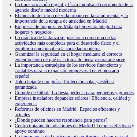
La transformación digital y física impulsa el crecimiento de la
agencia diseño madrid moderna
El impacto del ritmo de vida urbano en la salud mental y la
importancia de la terapia de ansiedad en Madrid
Empresas de limpieza en Málaga | Servicio integral para
hogares y negocios
La práctica de la danza se posiciona como una de las
actividades más completas para el desarrollo físico y el
equilibrio emocional en la sociedad moderna
Garantizar la seguridad en el hogar mediante el correcto
entendimiento de qué es la toma de tierra y para qué sirve
La importancia estratégica de los servicios financieros y
contables para la expansión empresarial en el mercado
español
Toldo bajante con guías | Protección solar y estética
garantizada
Cumple de fútbol | La fiesta perfecta para pequeños y grandes
Empresa instaladora depaneles solares | Eficiencia, calidad y
experiencia
Reformas de oficinas en Madrid | Espacios eficientes y
actuales
¿Dónde pueden hacerse resonancia para perros?
Centro tratamiento adicciones en Madrid | Terapias efectivas y
apoyo continuo
La importancia de la psicoterapia en Burgos: claves para el