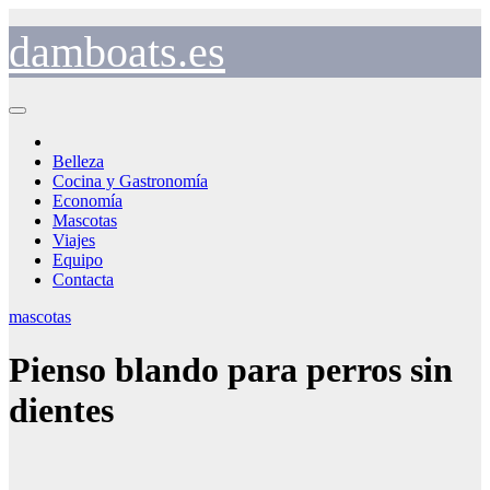
Saltar
al
damboats.es
contenido
Belleza
Cocina y Gastronomía
Economía
Mascotas
Viajes
Equipo
Contacta
mascotas
Pienso blando para perros sin
dientes