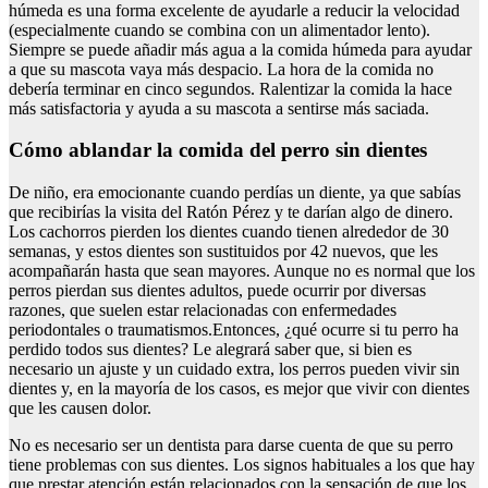
húmeda es una forma excelente de ayudarle a reducir la velocidad
(especialmente cuando se combina con un alimentador lento).
Siempre se puede añadir más agua a la comida húmeda para ayudar
a que su mascota vaya más despacio. La hora de la comida no
debería terminar en cinco segundos. Ralentizar la comida la hace
más satisfactoria y ayuda a su mascota a sentirse más saciada.
Cómo ablandar la comida del perro sin dientes
De niño, era emocionante cuando perdías un diente, ya que sabías
que recibirías la visita del Ratón Pérez y te darían algo de dinero.
Los cachorros pierden los dientes cuando tienen alrededor de 30
semanas, y estos dientes son sustituidos por 42 nuevos, que les
acompañarán hasta que sean mayores. Aunque no es normal que los
perros pierdan sus dientes adultos, puede ocurrir por diversas
razones, que suelen estar relacionadas con enfermedades
periodontales o traumatismos.Entonces, ¿qué ocurre si tu perro ha
perdido todos sus dientes? Le alegrará saber que, si bien es
necesario un ajuste y un cuidado extra, los perros pueden vivir sin
dientes y, en la mayoría de los casos, es mejor que vivir con dientes
que les causen dolor.
No es necesario ser un dentista para darse cuenta de que su perro
tiene problemas con sus dientes. Los signos habituales a los que hay
que prestar atención están relacionados con la sensación de que los