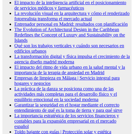
El impacto de la inteligencia artificial en el posicionamiento
de servicios médicos y farmacéuticos
La revolución visual en la arquitectura y cómo el renderizado
fotorrealista transforma el mercado actual
Entrenador personal en Madrid: resultados con planificación
The Evolution of Architectural Design in the Caribbean
Redefines the Concept of Luxury and Sustainability on the
Islands
Qué son los trabajos verticales y cuándo son necesarios en
edificios urbanos
La transformación digital y física impulsa el crecimiento de la
agencia diseño madrid moderna
El impacto del ritmo de vida urbano en la salud mental y la
importancia de la terapia de ansiedad en Madrid
Empresas de limpieza en Málaga | Servicio integral para
hogares y negocios
La práctica de la danza se posiciona como una de las
actividades más completas para el desarrollo físico y el
equilibrio emocional en la sociedad moderna
Garantizar la seguridad en el hogar mediante el correcto
entendimiento de qué es la toma de tierra y para qué sirve
La importancia estratégica de los servicios financieros y
contables para la expansión empresarial en el mercado
español
Toldo bajante con guías | Protección solar y estética