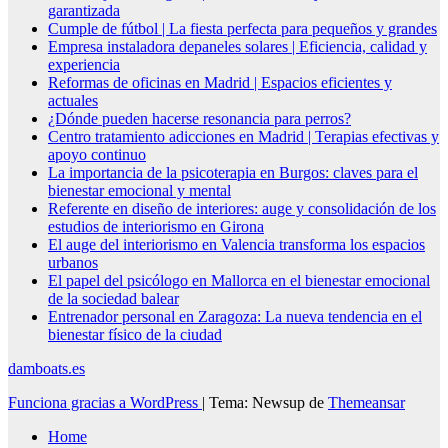
garantizada
Cumple de fútbol | La fiesta perfecta para pequeños y grandes
Empresa instaladora depaneles solares | Eficiencia, calidad y
experiencia
Reformas de oficinas en Madrid | Espacios eficientes y
actuales
¿Dónde pueden hacerse resonancia para perros?
Centro tratamiento adicciones en Madrid | Terapias efectivas y
apoyo continuo
La importancia de la psicoterapia en Burgos: claves para el
bienestar emocional y mental
Referente en diseño de interiores: auge y consolidación de los
estudios de interiorismo en Girona
El auge del interiorismo en Valencia transforma los espacios
urbanos
El papel del psicólogo en Mallorca en el bienestar emocional
de la sociedad balear
Entrenador personal en Zaragoza: La nueva tendencia en el
bienestar físico de la ciudad
damboats.es
Funciona gracias a WordPress
|
Tema: Newsup de
Themeansar
Home