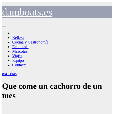
Saltar
al
damboats.es
contenido
Belleza
Cocina y Gastronomía
Economía
Mascotas
Viajes
Equipo
Contacta
mascotas
Que come un cachorro de un
mes