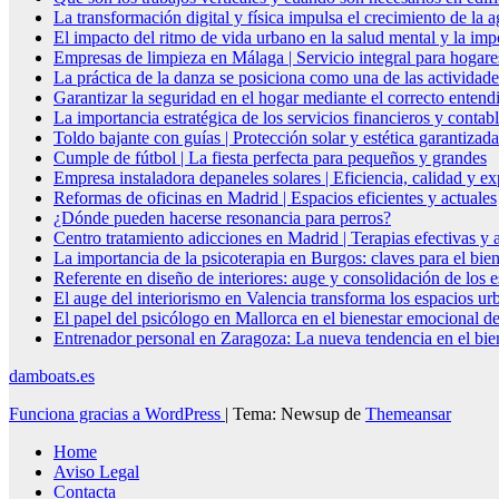
La transformación digital y física impulsa el crecimiento de la
El impacto del ritmo de vida urbano en la salud mental y la imp
Empresas de limpieza en Málaga | Servicio integral para hogare
La práctica de la danza se posiciona como una de las actividade
Garantizar la seguridad en el hogar mediante el correcto entendi
La importancia estratégica de los servicios financieros y conta
Toldo bajante con guías | Protección solar y estética garantizada
Cumple de fútbol | La fiesta perfecta para pequeños y grandes
Empresa instaladora depaneles solares | Eficiencia, calidad y ex
Reformas de oficinas en Madrid | Espacios eficientes y actuales
¿Dónde pueden hacerse resonancia para perros?
Centro tratamiento adicciones en Madrid | Terapias efectivas y
La importancia de la psicoterapia en Burgos: claves para el bie
Referente en diseño de interiores: auge y consolidación de los 
El auge del interiorismo en Valencia transforma los espacios ur
El papel del psicólogo en Mallorca en el bienestar emocional de
Entrenador personal en Zaragoza: La nueva tendencia en el biene
damboats.es
Funciona gracias a WordPress
|
Tema: Newsup de
Themeansar
Home
Aviso Legal
Contacta