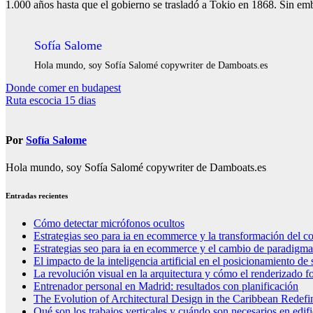
1.000 años hasta que el gobierno se trasladó a Tokio en 1868. Sin em
Sofía Salome
Hola mundo, soy Sofía Salomé copywriter de Damboats.es
Navegación
Donde comer en budapest
Ruta escocia 15 dias
de
entradas
Por
Sofía Salome
Hola mundo, soy Sofía Salomé copywriter de Damboats.es
Entradas recientes
Cómo detectar micrófonos ocultos
Estrategias seo para ia en ecommerce y la transformación del co
Estrategias seo para ia en ecommerce y el cambio de paradigma 
El impacto de la inteligencia artificial en el posicionamiento d
La revolución visual en la arquitectura y cómo el renderizado fo
Entrenador personal en Madrid: resultados con planificación
The Evolution of Architectural Design in the Caribbean Redefin
Qué son los trabajos verticales y cuándo son necesarios en edif