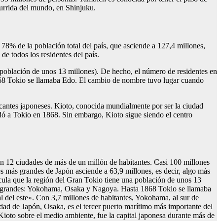
urrida del mundo, en Shinjuku.
78% de la población total del país, que asciende a 127,4 millones,
de todos los residentes del país.
a población de unos 13 millones). De hecho, el número de residentes en
868 Tokio se llamaba Edo. El cambio de nombre tuvo lugar cuando
icantes japoneses. Kioto, conocida mundialmente por ser la ciudad
adó a Tokio en 1868. Sin embargo, Kioto sigue siendo el centro
n 12 ciudades de más de un millón de habitantes. Casi 100 millones
es más grandes de Japón asciende a 63,9 millones, es decir, algo más
alcula que la región del Gran Tokio tiene una población de unos 13
más grandes: Yokohama, Osaka y Nagoya. Hasta 1868 Tokio se llamaba
l del este». Con 3,7 millones de habitantes, Yokohama, al sur de
dad de Japón, Osaka, es el tercer puerto marítimo más importante del
Kioto sobre el medio ambiente, fue la capital japonesa durante más de