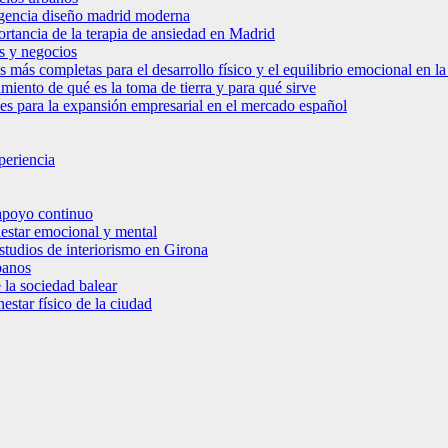
 agencia diseño madrid moderna
ortancia de la terapia de ansiedad en Madrid
s y negocios
s más completas para el desarrollo físico y el equilibrio emocional en 
miento de qué es la toma de tierra y para qué sirve
bles para la expansión empresarial en el mercado español
periencia
 apoyo continuo
nestar emocional y mental
estudios de interiorismo en Girona
banos
 la sociedad balear
star físico de la ciudad