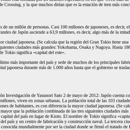
Crossing, y la que muchos dirían que es la estación de tren más conc
e un millón de personas. Casi 100 millones de japoneses, es decir, el 
ndes de Japón asciende a 63,9 millones, es decir, algo más de la mitad 
yor ciudad japonesa. (Se calcula que la región del Gran Tokio tiene un
s siguientes ciudades más grandes: Yokohama, Osaka y Nagoya. Hasta 1
e Tokio significa «capital del este».
ítimo más importante del país y sede de muchos de los principales fabr
pital japonesa durante más de 1.000 años hasta que el gobierno se trasl
ón Investigación de Yasunori Sato 2 de mayo de 2012: Japón cuenta co
4 millones, viven en zonas urbanas. La población total de las 103 ciudad
llones de habitantes, es con diferencia la mayor ciudad japonesa. (Se c
 es mayor que la población combinada de las tres siguientes ciudades 
apital del país en lugar de Kioto. El nombre de Tokio significa «capita
el país y un centro de fabricación y construcción naval. La tercera ciu
, conocida mundialmente por ser la ciudad donde se firmó el tratado de 