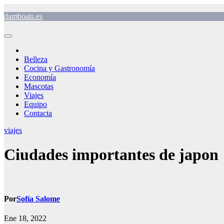
Saltar
damboats.es
al
contenido
Belleza
Cocina y Gastronomía
Economía
Mascotas
Viajes
Equipo
Contacta
viajes
Ciudades importantes de japon
Por
Sofía Salome
Ene 18, 2022