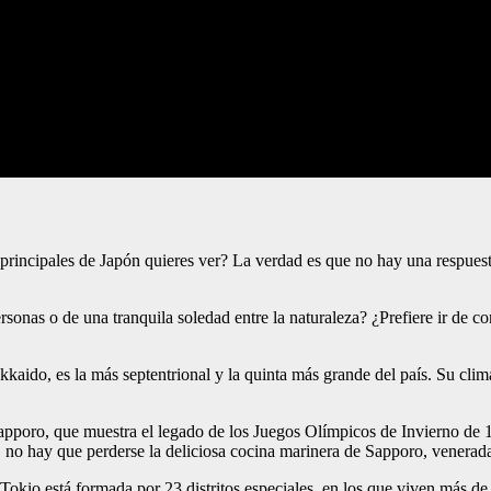
rincipales de Japón quieres ver? La verdad es que no hay una respuest
sonas o de una tranquila soledad entre la naturaleza? ¿Prefiere ir de co
aido, es la más septentrional y la quinta más grande del país. Su clima 
apporo, que muestra el legado de los Juegos Olímpicos de Invierno de 
, no hay que perderse la deliciosa cocina marinera de Sapporo, venerad
Tokio está formada por 23 distritos especiales, en los que viven más de