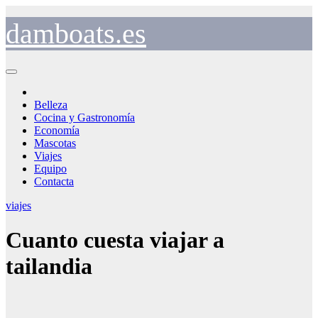
Saltar
al
damboats.es
contenido
Belleza
Cocina y Gastronomía
Economía
Mascotas
Viajes
Equipo
Contacta
viajes
Cuanto cuesta viajar a
tailandia