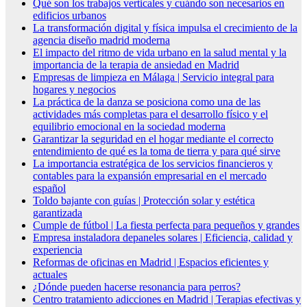
Qué son los trabajos verticales y cuándo son necesarios en
edificios urbanos
La transformación digital y física impulsa el crecimiento de la
agencia diseño madrid moderna
El impacto del ritmo de vida urbano en la salud mental y la
importancia de la terapia de ansiedad en Madrid
Empresas de limpieza en Málaga | Servicio integral para
hogares y negocios
La práctica de la danza se posiciona como una de las
actividades más completas para el desarrollo físico y el
equilibrio emocional en la sociedad moderna
Garantizar la seguridad en el hogar mediante el correcto
entendimiento de qué es la toma de tierra y para qué sirve
La importancia estratégica de los servicios financieros y
contables para la expansión empresarial en el mercado
español
Toldo bajante con guías | Protección solar y estética
garantizada
Cumple de fútbol | La fiesta perfecta para pequeños y grandes
Empresa instaladora depaneles solares | Eficiencia, calidad y
experiencia
Reformas de oficinas en Madrid | Espacios eficientes y
actuales
¿Dónde pueden hacerse resonancia para perros?
Centro tratamiento adicciones en Madrid | Terapias efectivas y