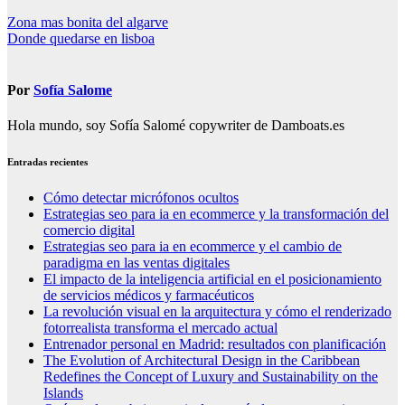
Navegación
Zona mas bonita del algarve
Donde quedarse en lisboa
de
entradas
Por
Sofía Salome
Hola mundo, soy Sofía Salomé copywriter de Damboats.es
Entradas recientes
Cómo detectar micrófonos ocultos
Estrategias seo para ia en ecommerce y la transformación del
comercio digital
Estrategias seo para ia en ecommerce y el cambio de
paradigma en las ventas digitales
El impacto de la inteligencia artificial en el posicionamiento
de servicios médicos y farmacéuticos
La revolución visual en la arquitectura y cómo el renderizado
fotorrealista transforma el mercado actual
Entrenador personal en Madrid: resultados con planificación
The Evolution of Architectural Design in the Caribbean
Redefines the Concept of Luxury and Sustainability on the
Islands