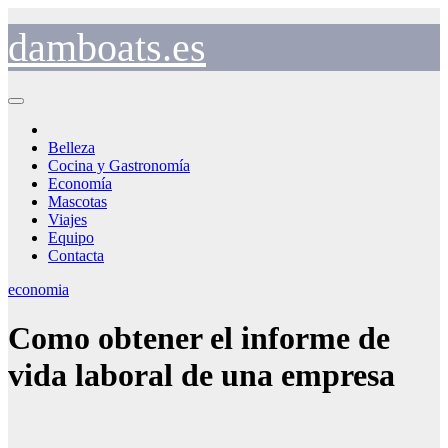
Saltar
al
damboats.es
contenido
Belleza
Cocina y Gastronomía
Economía
Mascotas
Viajes
Equipo
Contacta
economia
Como obtener el informe de
vida laboral de una empresa