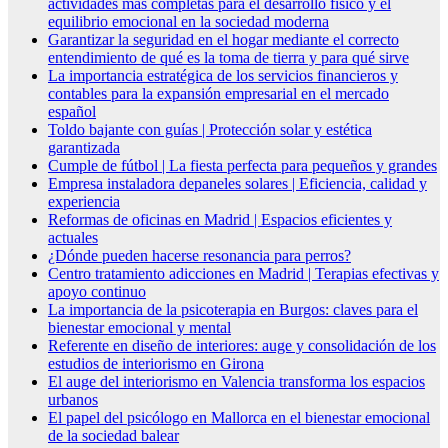
actividades más completas para el desarrollo físico y el
equilibrio emocional en la sociedad moderna
Garantizar la seguridad en el hogar mediante el correcto
entendimiento de qué es la toma de tierra y para qué sirve
La importancia estratégica de los servicios financieros y
contables para la expansión empresarial en el mercado
español
Toldo bajante con guías | Protección solar y estética
garantizada
Cumple de fútbol | La fiesta perfecta para pequeños y grandes
Empresa instaladora depaneles solares | Eficiencia, calidad y
experiencia
Reformas de oficinas en Madrid | Espacios eficientes y
actuales
¿Dónde pueden hacerse resonancia para perros?
Centro tratamiento adicciones en Madrid | Terapias efectivas y
apoyo continuo
La importancia de la psicoterapia en Burgos: claves para el
bienestar emocional y mental
Referente en diseño de interiores: auge y consolidación de los
estudios de interiorismo en Girona
El auge del interiorismo en Valencia transforma los espacios
urbanos
El papel del psicólogo en Mallorca en el bienestar emocional
de la sociedad balear