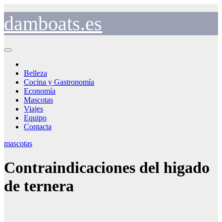
Saltar
al
damboats.es
contenido
Belleza
Cocina y Gastronomía
Economía
Mascotas
Viajes
Equipo
Contacta
mascotas
Contraindicaciones del higado
de ternera