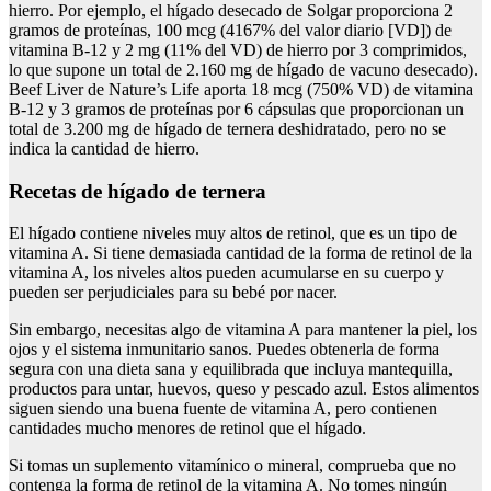
hierro. Por ejemplo, el hígado desecado de Solgar proporciona 2
gramos de proteínas, 100 mcg (4167% del valor diario [VD]) de
vitamina B-12 y 2 mg (11% del VD) de hierro por 3 comprimidos,
lo que supone un total de 2.160 mg de hígado de vacuno desecado).
Beef Liver de Nature’s Life aporta 18 mcg (750% VD) de vitamina
B-12 y 3 gramos de proteínas por 6 cápsulas que proporcionan un
total de 3.200 mg de hígado de ternera deshidratado, pero no se
indica la cantidad de hierro.
Recetas de hígado de ternera
El hígado contiene niveles muy altos de retinol, que es un tipo de
vitamina A. Si tiene demasiada cantidad de la forma de retinol de la
vitamina A, los niveles altos pueden acumularse en su cuerpo y
pueden ser perjudiciales para su bebé por nacer.
Sin embargo, necesitas algo de vitamina A para mantener la piel, los
ojos y el sistema inmunitario sanos. Puedes obtenerla de forma
segura con una dieta sana y equilibrada que incluya mantequilla,
productos para untar, huevos, queso y pescado azul. Estos alimentos
siguen siendo una buena fuente de vitamina A, pero contienen
cantidades mucho menores de retinol que el hígado.
Si tomas un suplemento vitamínico o mineral, comprueba que no
contenga la forma de retinol de la vitamina A. No tomes ningún