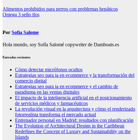
Navegación
Alimentos prohibidos para perros con problemas hepáticos
Omega 3 sello ifos
de
entradas
Por
Sofía Salome
Hola mundo, soy Sofía Salomé copywriter de Damboats.es
Entradas recientes
Cómo detectar micrófonos ocultos
Estrategias seo para ia en ecommerce y la transformación del
comercio digital
Estrategias seo para ia en ecommerce y el cambio de
paradigma en las ventas digitales
El impacto de la inteligencia artificial en el posicionamiento
de servicios médicos y farmacéuticos
La revolución visual en la arquitectura y cómo el renderizado
fotorrealista transforma el mercado actual
Entrenador personal en Madrid: resultados con planificación
The Evolution of Architectural Design in the Caribbean
Redefines the Concept of Luxury and Sustainability on the
Islands