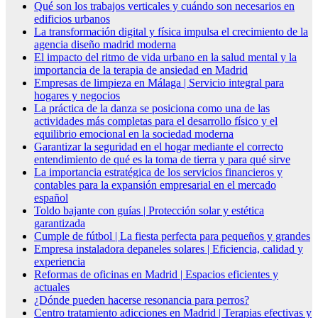
Qué son los trabajos verticales y cuándo son necesarios en
edificios urbanos
La transformación digital y física impulsa el crecimiento de la
agencia diseño madrid moderna
El impacto del ritmo de vida urbano en la salud mental y la
importancia de la terapia de ansiedad en Madrid
Empresas de limpieza en Málaga | Servicio integral para
hogares y negocios
La práctica de la danza se posiciona como una de las
actividades más completas para el desarrollo físico y el
equilibrio emocional en la sociedad moderna
Garantizar la seguridad en el hogar mediante el correcto
entendimiento de qué es la toma de tierra y para qué sirve
La importancia estratégica de los servicios financieros y
contables para la expansión empresarial en el mercado
español
Toldo bajante con guías | Protección solar y estética
garantizada
Cumple de fútbol | La fiesta perfecta para pequeños y grandes
Empresa instaladora depaneles solares | Eficiencia, calidad y
experiencia
Reformas de oficinas en Madrid | Espacios eficientes y
actuales
¿Dónde pueden hacerse resonancia para perros?
Centro tratamiento adicciones en Madrid | Terapias efectivas y