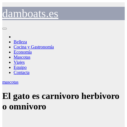
Saltar
al
damboats.es
contenido
Belleza
Cocina y Gastronomía
Economía
Mascotas
Viajes
Equipo
Contacta
mascotas
El gato es carnivoro herbivoro
o omnivoro