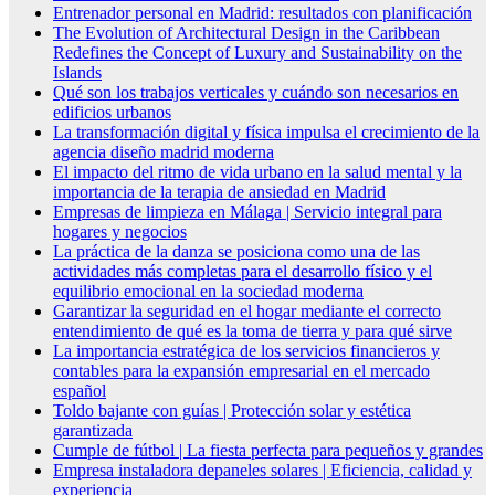
Entrenador personal en Madrid: resultados con planificación
The Evolution of Architectural Design in the Caribbean
Redefines the Concept of Luxury and Sustainability on the
Islands
Qué son los trabajos verticales y cuándo son necesarios en
edificios urbanos
La transformación digital y física impulsa el crecimiento de la
agencia diseño madrid moderna
El impacto del ritmo de vida urbano en la salud mental y la
importancia de la terapia de ansiedad en Madrid
Empresas de limpieza en Málaga | Servicio integral para
hogares y negocios
La práctica de la danza se posiciona como una de las
actividades más completas para el desarrollo físico y el
equilibrio emocional en la sociedad moderna
Garantizar la seguridad en el hogar mediante el correcto
entendimiento de qué es la toma de tierra y para qué sirve
La importancia estratégica de los servicios financieros y
contables para la expansión empresarial en el mercado
español
Toldo bajante con guías | Protección solar y estética
garantizada
Cumple de fútbol | La fiesta perfecta para pequeños y grandes
Empresa instaladora depaneles solares | Eficiencia, calidad y
experiencia