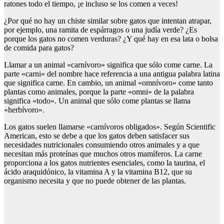
ratones todo el tiempo, ¡e incluso se los comen a veces!
¿Por qué no hay un chiste similar sobre gatos que intentan atrapar,
por ejemplo, una ramita de espárragos o una judía verde? ¿Es
porque los gatos no comen verduras? ¿Y qué hay en esa lata o bolsa
de comida para gatos?
Llamar a un animal «carnívoro» significa que sólo come carne. La
parte «carni» del nombre hace referencia a una antigua palabra latina
que significa carne. En cambio, un animal «omnívoro» come tanto
plantas como animales, porque la parte «omni» de la palabra
significa «todo». Un animal que sólo come plantas se llama
«herbívoro».
Los gatos suelen llamarse «carnívoros obligados». Según Scientific
American, esto se debe a que los gatos deben satisfacer sus
necesidades nutricionales consumiendo otros animales y a que
necesitan más proteínas que muchos otros mamíferos. La carne
proporciona a los gatos nutrientes esenciales, como la taurina, el
ácido araquidónico, la vitamina A y la vitamina B12, que su
organismo necesita y que no puede obtener de las plantas.