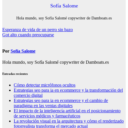
Sofía Salome
Hola mundo, soy Sofía Salomé copywriter de Damboats.es
Navegación
Esperanza de vida de un perro sin bazo
Got alto cuando preocuparse
de
entradas
Por
Sofía Salome
Hola mundo, soy Sofía Salomé copywriter de Damboats.es
Entradas recientes
Cómo detectar micrófonos ocultos
Estrategias seo para ia en ecommerce y la transformación del
comercio digital
Estrategias seo para ia en ecommerce y el cambio de
paradigma en las ventas digitales
El impacto de la inteligencia artificial en el posicionamiento
de servicios médicos y farmacéuticos
La revolución visual en la arquitectura y cómo el renderizado
fotorrealista transforma el mercado actual