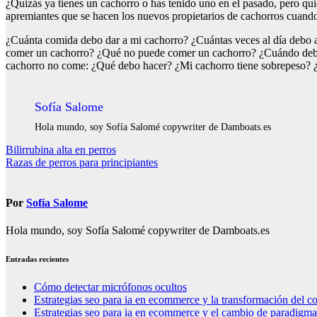
¿Quizás ya tienes un cachorro o has tenido uno en el pasado, pero qu
apremiantes que se hacen los nuevos propietarios de cachorros cuando 
¿Cuánta comida debo dar a mi cachorro? ¿Cuántas veces al día debo 
comer un cachorro? ¿Qué no puede comer un cachorro? ¿Cuándo debo c
cachorro no come: ¿Qué debo hacer? ¿Mi cachorro tiene sobrepeso? ¿M
Sofía Salome
Hola mundo, soy Sofía Salomé copywriter de Damboats.es
Navegación
Bilirrubina alta en perros
Razas de perros para principiantes
de
entradas
Por
Sofía Salome
Hola mundo, soy Sofía Salomé copywriter de Damboats.es
Entradas recientes
Cómo detectar micrófonos ocultos
Estrategias seo para ia en ecommerce y la transformación del co
Estrategias seo para ia en ecommerce y el cambio de paradigma 