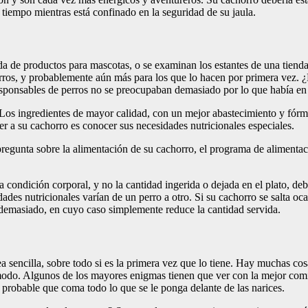
tiempo mientras está confinado en la seguridad de su jaula.
ienda de productos para mascotas, o se examinan los estantes de una tien
horros, y probablemente aún más para los que lo hacen por primera vez.
sponsables de perros no se preocupaban demasiado por lo que había en e
os ingredientes de mayor calidad, con un mejor abastecimiento y fórmu
r a su cachorro es conocer sus necesidades nutricionales especiales.
regunta sobre la alimentación de su cachorro, el programa de alimentació
a condición corporal, y no la cantidad ingerida o dejada en el plato, de
dades nutricionales varían de un perro a otro. Si su cachorro se salta 
 demasiado, en cuyo caso simplemente reduce la cantidad servida.
sencilla, sobre todo si es la primera vez que lo tiene. Hay muchas cos
modo. Algunos de los mayores enigmas tienen que ver con la mejor comi
 probable que coma todo lo que se le ponga delante de las narices.