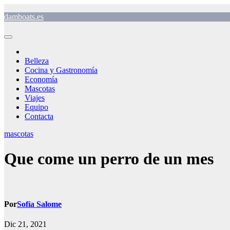
Saltar
damboats.es
al
contenido
Belleza
Cocina y Gastronomía
Economía
Mascotas
Viajes
Equipo
Contacta
mascotas
Que come un perro de un mes
Por
Sofía Salome
Dic 21, 2021