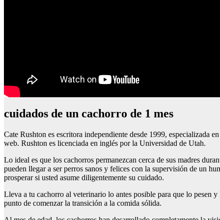
cuidados de un cachorro de 1 mes
Cate Rushton es escritora independiente desde 1999, especializada en la 
web. Rushton es licenciada en inglés por la Universidad de Utah.
Lo ideal es que los cachorros permanezcan cerca de sus madres durant
pueden llegar a ser perros sanos y felices con la supervisión de un h
prosperar si usted asume diligentemente su cuidado.
Lleva a tu cachorro al veterinario lo antes posible para que lo pesen
punto de comenzar la transición a la comida sólida.
Al mes de edad, los cachorros han desarrollado completamente la visió