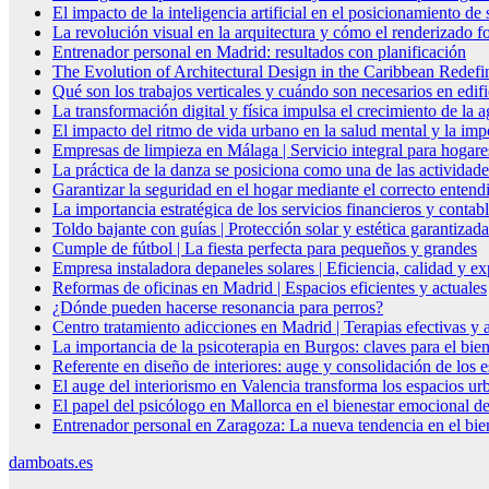
El impacto de la inteligencia artificial en el posicionamiento d
La revolución visual en la arquitectura y cómo el renderizado fo
Entrenador personal en Madrid: resultados con planificación
The Evolution of Architectural Design in the Caribbean Redefin
Qué son los trabajos verticales y cuándo son necesarios en edif
La transformación digital y física impulsa el crecimiento de la
El impacto del ritmo de vida urbano en la salud mental y la imp
Empresas de limpieza en Málaga | Servicio integral para hogare
La práctica de la danza se posiciona como una de las actividade
Garantizar la seguridad en el hogar mediante el correcto entendi
La importancia estratégica de los servicios financieros y conta
Toldo bajante con guías | Protección solar y estética garantizada
Cumple de fútbol | La fiesta perfecta para pequeños y grandes
Empresa instaladora depaneles solares | Eficiencia, calidad y ex
Reformas de oficinas en Madrid | Espacios eficientes y actuales
¿Dónde pueden hacerse resonancia para perros?
Centro tratamiento adicciones en Madrid | Terapias efectivas y
La importancia de la psicoterapia en Burgos: claves para el bie
Referente en diseño de interiores: auge y consolidación de los 
El auge del interiorismo en Valencia transforma los espacios ur
El papel del psicólogo en Mallorca en el bienestar emocional de
Entrenador personal en Zaragoza: La nueva tendencia en el biene
damboats.es