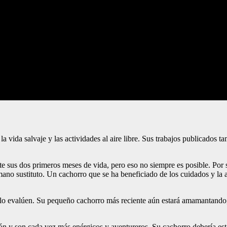
vida salvaje y las actividades al aire libre. Sus trabajos publicados tamb
e sus dos primeros meses de vida, pero eso no siempre es posible. Por 
umano sustituto. Un cachorro que se ha beneficiado de los cuidados y la
 y lo evalúen. Su pequeño cachorro más reciente aún estará amamantando
n y son cada vez más enérgicos y aventureros. Su cachorro debería estar