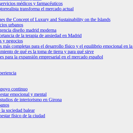
e servicios médicos y farmacéuticos
torrealista transforma el mercado actual
es the Concept of Luxury and Sustainability on the Islands
icios urbanos
 agencia diseño madrid moderna
ortancia de la terapia de ansiedad en Madrid
s y negocios
s más completas para el desarrollo físico y el equilibrio emocional en 
miento de qué es la toma de tierra y para qué sirve
bles para la expansión empresarial en el mercado español
periencia
 apoyo continuo
nestar emocional y mental
estudios de interiorismo en Girona
banos
 la sociedad balear
star físico de la ciudad