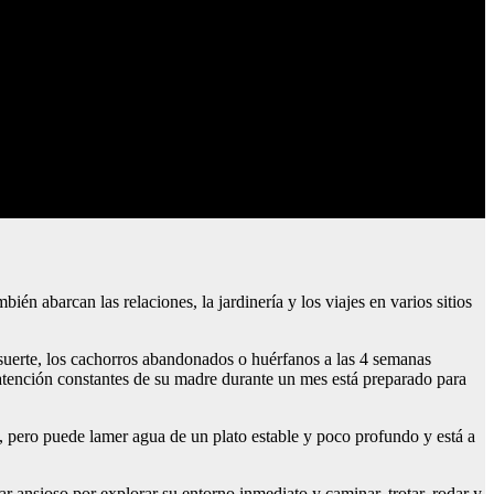
ién abarcan las relaciones, la jardinería y los viajes en varios sitios
suerte, los cachorros abandonados o huérfanos a las 4 semanas
 atención constantes de su madre durante un mes está preparado para
, pero puede lamer agua de un plato estable y poco profundo y está a
 ansioso por explorar su entorno inmediato y caminar, trotar, rodar y