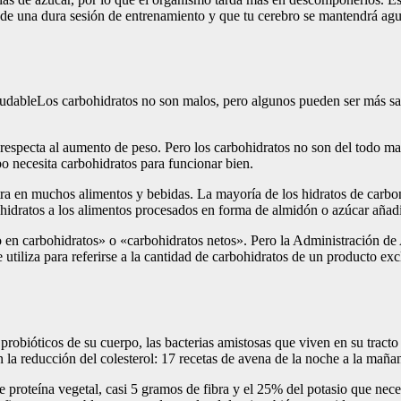
do de una dura sesión de entrenamiento y que tu cerebro se mantendrá 
udableLos carbohidratos no son malos, pero algunos pueden ser más sal
respecta al aumento de peso. Pero los carbohidratos no son del todo ma
po necesita carbohidratos para funcionar bien.
ra en muchos alimentos y bebidas. La mayoría de los hidratos de carbon
hidratos a los alimentos procesados en forma de almidón o azúcar añad
o en carbohidratos» o «carbohidratos netos». Pero la Administración d
e utiliza para referirse a la cantidad de carbohidratos de un producto ex
probióticos de su cuerpo, las bacterias amistosas que viven en su tracto
n la reducción del colesterol: 17 recetas de avena de la noche a la mañ
proteína vegetal, casi 5 gramos de fibra y el 25% del potasio que necesi