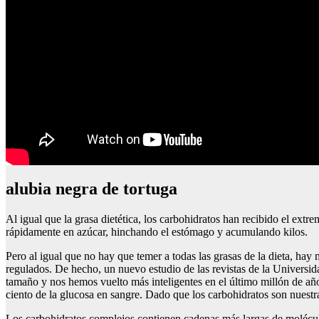
alubia negra de tortuga
Al igual que la grasa dietética, los carbohidratos han recibido el extr
rápidamente en azúcar, hinchando el estómago y acumulando kilos.
Pero al igual que no hay que temer a todas las grasas de la dieta, h
regulados. De hecho, un nuevo estudio de las revistas de la Universi
tamaño y nos hemos vuelto más inteligentes en el último millón de año
ciento de la glucosa en sangre. Dado que los carbohidratos son nuestra 
Los carbohidratos complejos contienen cadenas más largas de molécula