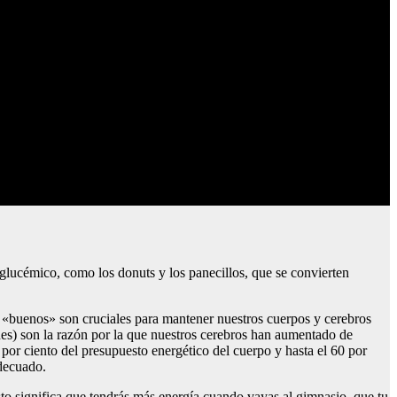
e glucémico, como los donuts y los panecillos, que se convierten
s «buenos» son cruciales para mantener nuestros cuerpos y cerebros
nes) son la razón por la que nuestros cerebros han aumentado de
por ciento del presupuesto energético del cuerpo y hasta el 60 por
adecuado.
o significa que tendrás más energía cuando vayas al gimnasio, que tu