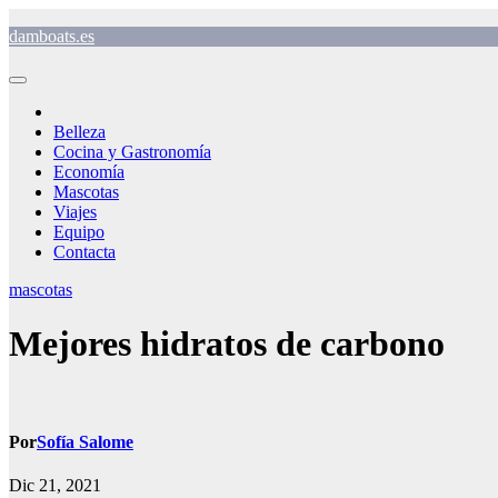
Saltar
damboats.es
al
contenido
Belleza
Cocina y Gastronomía
Economía
Mascotas
Viajes
Equipo
Contacta
mascotas
Mejores hidratos de carbono
Por
Sofía Salome
Dic 21, 2021