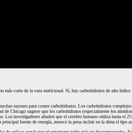
emo más corto de la vara nutricional. Sí, hay carbohidratos de alto índic
ay muchas razones para comer carbohidratos. Los carbohidratos complejo
dad de Chicago sugiere que los carbohidratos (especialmente los almido
s. Los investigadores añaden que el cerebro humano utiliza hasta el 25 
principal fuente de energía, merece la pena incluir en la dieta el tipo 
s de azúcar, por lo que el organismo tarda más en descomponerlos. Est