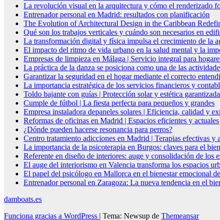
La revolución visual en la arquitectura y cómo el renderizado fo
Entrenador personal en Madrid: resultados con planificación
The Evolution of Architectural Design in the Caribbean Redefin
Qué son los trabajos verticales y cuándo son necesarios en edif
La transformación digital y física impulsa el crecimiento de la
El impacto del ritmo de vida urbano en la salud mental y la imp
Empresas de limpieza en Málaga | Servicio integral para hogare
La práctica de la danza se posiciona como una de las actividade
Garantizar la seguridad en el hogar mediante el correcto entendi
La importancia estratégica de los servicios financieros y conta
Toldo bajante con guías | Protección solar y estética garantizada
Cumple de fútbol | La fiesta perfecta para pequeños y grandes
Empresa instaladora depaneles solares | Eficiencia, calidad y ex
Reformas de oficinas en Madrid | Espacios eficientes y actuales
¿Dónde pueden hacerse resonancia para perros?
Centro tratamiento adicciones en Madrid | Terapias efectivas y
La importancia de la psicoterapia en Burgos: claves para el bie
Referente en diseño de interiores: auge y consolidación de los 
El auge del interiorismo en Valencia transforma los espacios ur
El papel del psicólogo en Mallorca en el bienestar emocional de
Entrenador personal en Zaragoza: La nueva tendencia en el biene
damboats.es
Funciona gracias a WordPress
|
Tema: Newsup de
Themeansar