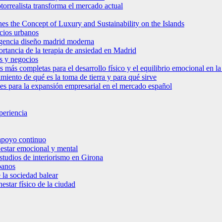
torrealista transforma el mercado actual
es the Concept of Luxury and Sustainability on the Islands
icios urbanos
 agencia diseño madrid moderna
ortancia de la terapia de ansiedad en Madrid
s y negocios
s más completas para el desarrollo físico y el equilibrio emocional en 
miento de qué es la toma de tierra y para qué sirve
bles para la expansión empresarial en el mercado español
periencia
 apoyo continuo
nestar emocional y mental
estudios de interiorismo en Girona
banos
 la sociedad balear
star físico de la ciudad