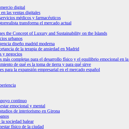
mercio digital
en las ventas digitales
e servicios médicos y farmacéuticos
torrealista transforma el mercado actual
es the Concept of Luxury and Sustainability on the Islands
icios urbanos
 agencia diseño madrid moderna
ortancia de la terapia de ansiedad en Madrid
s y negocios
s más completas para el desarrollo físico y el equilibrio emocional en 
miento de qué es la toma de tierra y para qué sirve
bles para la expansión empresarial en el mercado español
periencia
 apoyo continuo
nestar emocional y mental
estudios de interiorismo en Girona
banos
 la sociedad balear
star físico de la ciudad