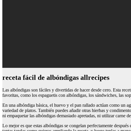
receta fácil de albóndigas allrecipes
Las albóndigas son fáciles y divertidas de hacer desde cero. Esta recet
favoritas, como los espaguetis con albóndigas, los sándwiches, las sopa
En una albóndiga básica, el huevo y el pan rallado actúan como un aglu
variedad de platos. También puedes añadir otras hierbas y condimentos
ni empaquetar las albóndigas demasiado apretadas, ni utilizar carne 
Lo mejor es que estas albóndigas se congelan perfectamente después de
tantas tandas como quieras ampliando la receta, y luego tenlas a man