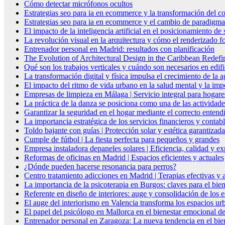
Cómo detectar micrófonos ocultos
Estrategias seo para ia en ecommerce y la transformación del co
Estrategias seo para ia en ecommerce y el cambio de paradigma 
El impacto de la inteligencia artificial en el posicionamiento d
La revolución visual en la arquitectura y cómo el renderizado fo
Entrenador personal en Madrid: resultados con planificación
The Evolution of Architectural Design in the Caribbean Redefin
Qué son los trabajos verticales y cuándo son necesarios en edif
La transformación digital y física impulsa el crecimiento de la
El impacto del ritmo de vida urbano en la salud mental y la imp
Empresas de limpieza en Málaga | Servicio integral para hogare
La práctica de la danza se posiciona como una de las actividade
Garantizar la seguridad en el hogar mediante el correcto entendi
La importancia estratégica de los servicios financieros y conta
Toldo bajante con guías | Protección solar y estética garantizada
Cumple de fútbol | La fiesta perfecta para pequeños y grandes
Empresa instaladora depaneles solares | Eficiencia, calidad y ex
Reformas de oficinas en Madrid | Espacios eficientes y actuales
¿Dónde pueden hacerse resonancia para perros?
Centro tratamiento adicciones en Madrid | Terapias efectivas y
La importancia de la psicoterapia en Burgos: claves para el bie
Referente en diseño de interiores: auge y consolidación de los 
El auge del interiorismo en Valencia transforma los espacios ur
El papel del psicólogo en Mallorca en el bienestar emocional de
Entrenador personal en Zaragoza: La nueva tendencia en el biene