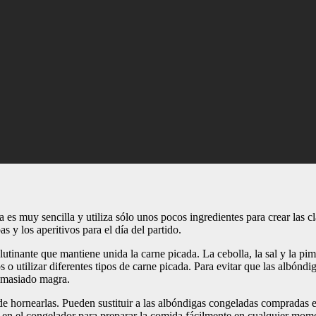
a es muy sencilla y utiliza sólo unos pocos ingredientes para crear las c
s y los aperitivos para el día del partido.
tinante que mantiene unida la carne picada. La cebolla, la sal y la pim
 o utilizar diferentes tipos de carne picada. Para evitar que las albónd
demasiado magra.
 hornearlas. Pueden sustituir a las albóndigas congeladas compradas en 
o en el congelador para preparar la comida fácilmente en cualquier mom