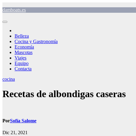
Saltar
damboats.es
al
contenido
Belleza
Cocina y Gastronomía
Economía
Mascotas
Viajes
Equipo
Contacta
cocina
Recetas de albondigas caseras
Por
Sofía Salome
Dic 21, 2021