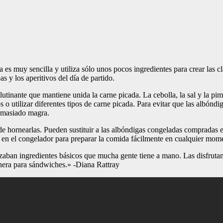
a es muy sencilla y utiliza sólo unos pocos ingredientes para crear las c
s y los aperitivos del día de partido.
tinante que mantiene unida la carne picada. La cebolla, la sal y la pim
 o utilizar diferentes tipos de carne picada. Para evitar que las albónd
demasiado magra.
 hornearlas. Pueden sustituir a las albóndigas congeladas compradas en 
o en el congelador para preparar la comida fácilmente en cualquier mom
lizaban ingredientes básicos que mucha gente tiene a mano. Las disfruta
inera para sándwiches.» -Diana Rattray