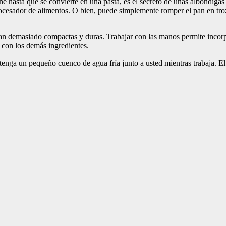
e hasta que se convierte en una pasta, es el secreto de unas albóndigas
procesador de alimentos. O bien, puede simplemente romper el pan en t
ean demasiado compactas y duras. Trabajar con las manos permite inco
 con los demás ingredientes.
enga un pequeño cuenco de agua fría junto a usted mientras trabaja. El a