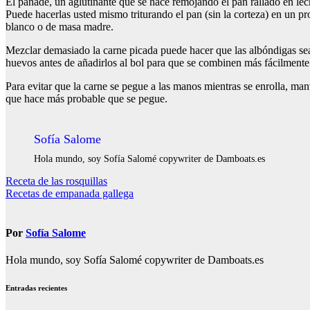
El panade, un aglutinante que se hace remojando el pan rallado en lech
Puede hacerlas usted mismo triturando el pan (sin la corteza) en un 
blanco o de masa madre.
Mezclar demasiado la carne picada puede hacer que las albóndigas s
huevos antes de añadirlos al bol para que se combinen más fácilmente
Para evitar que la carne se pegue a las manos mientras se enrolla, mant
que hace más probable que se pegue.
Sofía Salome
Hola mundo, soy Sofía Salomé copywriter de Damboats.es
Navegación
Receta de las rosquillas
Recetas de empanada gallega
de
entradas
Por
Sofía Salome
Hola mundo, soy Sofía Salomé copywriter de Damboats.es
Entradas recientes