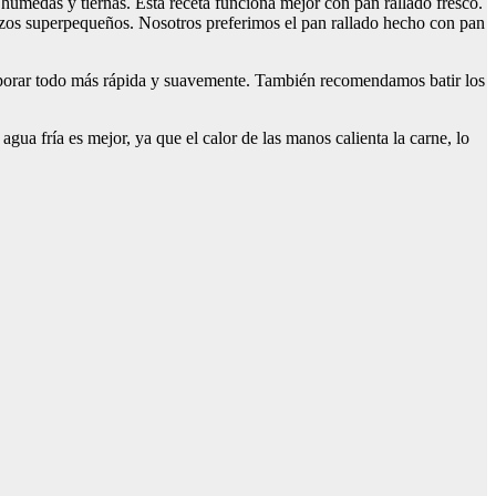
 húmedas y tiernas. Esta receta funciona mejor con pan rallado fresco.
rozos superpequeños. Nosotros preferimos el pan rallado hecho con pan
rporar todo más rápida y suavemente. También recomendamos batir los
gua fría es mejor, ya que el calor de las manos calienta la carne, lo