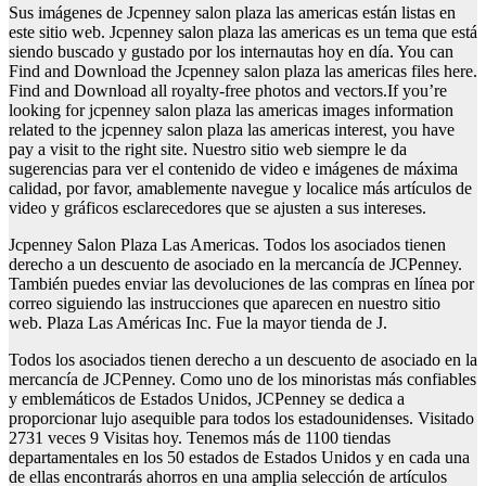
Sus imágenes de Jcpenney salon plaza las americas están listas en
este sitio web. Jcpenney salon plaza las americas es un tema que está
siendo buscado y gustado por los internautas hoy en día. You can
Find and Download the Jcpenney salon plaza las americas files here.
Find and Download all royalty-free photos and vectors.If you’re
looking for jcpenney salon plaza las americas images information
related to the jcpenney salon plaza las americas interest, you have
pay a visit to the right site. Nuestro sitio web siempre le da
sugerencias para ver el contenido de video e imágenes de máxima
calidad, por favor, amablemente navegue y localice más artículos de
video y gráficos esclarecedores que se ajusten a sus intereses.
Jcpenney Salon Plaza Las Americas. Todos los asociados tienen
derecho a un descuento de asociado en la mercancía de JCPenney.
También puedes enviar las devoluciones de las compras en línea por
correo siguiendo las instrucciones que aparecen en nuestro sitio
web. Plaza Las Américas Inc. Fue la mayor tienda de J.
Todos los asociados tienen derecho a un descuento de asociado en la
mercancía de JCPenney. Como uno de los minoristas más confiables
y emblemáticos de Estados Unidos, JCPenney se dedica a
proporcionar lujo asequible para todos los estadounidenses. Visitado
2731 veces 9 Visitas hoy. Tenemos más de 1100 tiendas
departamentales en los 50 estados de Estados Unidos y en cada una
de ellas encontrarás ahorros en una amplia selección de artículos