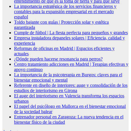
entendimiento de qué es la toma de tierra y para qué sirve
La importancia estratégica de los servicios financieros y
contables para la expansión empresarial en el mercado
español
Toldo bajante con guías | Protección solar y estética
garantizada
Cumple de fútbol | La fiesta perfecta para pequeños y grandes
Empresa instaladora depaneles solares | Eficiencia, calidad y
experiencia
Reformas de oficinas en Madrid | Espacios eficientes y
actuales
¿Dónde pueden hacerse resonancia para perros?
Centro tratamiento adicciones en Madrid | Terapias efectivas y
apoyo continuo
La importancia de la psicoterapia en Burgos: claves para el
bienestar emocional y mental
Referente en diseño de interiores: auge y consolidación de los
estudios de interiorismo en Girona
El auge del interiorismo en Valencia transforma los espacios
urbanos
El papel del psicólogo en Mallorca en el bienestar emocional
de la sociedad balear
Entrenador personal en Zaragoza: La nueva tendencia en el
bienestar físico de la ciudad