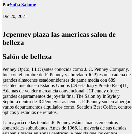
Por
Sofía Salome
Dic 20, 2021
Jcpenney plaza las americas salon de
belleza
Salón de belleza
Penney OpCo, LLC (antes conocida como J. C. Penney Company,
Inc; con el nombre de JCPenney y abreviado JCP) es una cadena de
grandes almacenes estadounidenses de gama media con 689
establecimientos en Estados Unidos (49 estados) y Puerto Rico[11].
Además de vender mercancía convencional, JCPenney ofrece
grandes departamentos de joyería fina, The Salon by InStyle y
Sephora dentro de JCPenney. Las tiendas JCPenney suelen albergar
varios departamentos alquilados como, Seattle’s Best Coffee, centros
ópticos y estudios de retratos.
La mayoría de las tiendas JCPenney están situadas en centros
comerciales suburbanos. Antes de 1966, la mayoría de sus tiendas
estaban situadas en zonas céntricas. A medida que los centros