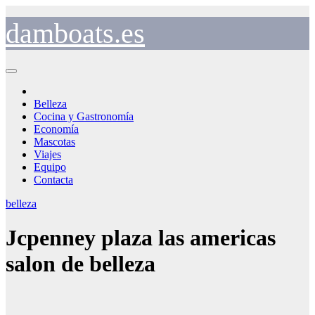
Saltar
al
damboats.es
contenido
Belleza
Cocina y Gastronomía
Economía
Mascotas
Viajes
Equipo
Contacta
belleza
Jcpenney plaza las americas
salon de belleza