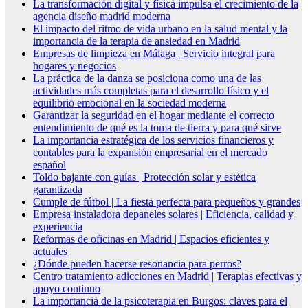
La transformación digital y física impulsa el crecimiento de la
agencia diseño madrid moderna
El impacto del ritmo de vida urbano en la salud mental y la
importancia de la terapia de ansiedad en Madrid
Empresas de limpieza en Málaga | Servicio integral para
hogares y negocios
La práctica de la danza se posiciona como una de las
actividades más completas para el desarrollo físico y el
equilibrio emocional en la sociedad moderna
Garantizar la seguridad en el hogar mediante el correcto
entendimiento de qué es la toma de tierra y para qué sirve
La importancia estratégica de los servicios financieros y
contables para la expansión empresarial en el mercado
español
Toldo bajante con guías | Protección solar y estética
garantizada
Cumple de fútbol | La fiesta perfecta para pequeños y grandes
Empresa instaladora depaneles solares | Eficiencia, calidad y
experiencia
Reformas de oficinas en Madrid | Espacios eficientes y
actuales
¿Dónde pueden hacerse resonancia para perros?
Centro tratamiento adicciones en Madrid | Terapias efectivas y
apoyo continuo
La importancia de la psicoterapia en Burgos: claves para el