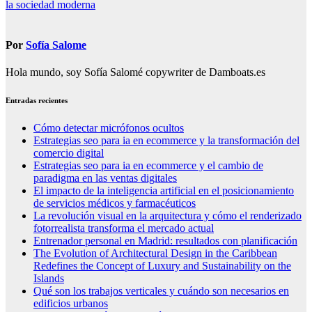
la sociedad moderna
Por
Sofía Salome
Hola mundo, soy Sofía Salomé copywriter de Damboats.es
Entradas recientes
Cómo detectar micrófonos ocultos
Estrategias seo para ia en ecommerce y la transformación del
comercio digital
Estrategias seo para ia en ecommerce y el cambio de
paradigma en las ventas digitales
El impacto de la inteligencia artificial en el posicionamiento
de servicios médicos y farmacéuticos
La revolución visual en la arquitectura y cómo el renderizado
fotorrealista transforma el mercado actual
Entrenador personal en Madrid: resultados con planificación
The Evolution of Architectural Design in the Caribbean
Redefines the Concept of Luxury and Sustainability on the
Islands
Qué son los trabajos verticales y cuándo son necesarios en
edificios urbanos