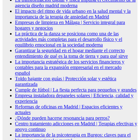
agencia diseño madrid moderna
El impacto del ritmo de vida urbano en la salud mental y la
importancia de la terapia de ansiedad en Madrid
Empresas de limpieza en Málaga | Servicio integral para
hogares y negocios
La práctica de la danza se posiciona como una de las
actividades más completas para el desarrollo físico y el
equilibrio emocional en la sociedad moderna
Garantizar la seguridad en el hogar mediante el correcto
entendimiento de qué es la toma de tierra y para qué sirve
La importancia estratégica de los servicios financieros y
contables para la expansión empresarial en el mercado
español
Toldo bajante con guías | Protección solar y estética
garantizada
Cumple de fútbol | La fiesta perfecta para pequeños y grandes
Empresa instaladora depaneles solares | Eficiencia, calidad y
experiencia
Reformas de oficinas en Madrid | Espacios eficientes y
actuales
¿Dónde pueden hacerse resonancia para perros?
Centro tratamiento adicciones en Madrid | Terapias efectivas y
apoyo continuo
La importancia de la psicoterapia en Burgos: claves para el