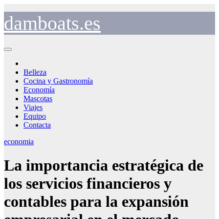
Saltar
al
damboats.es
contenido
Belleza
Cocina y Gastronomía
Economía
Mascotas
Viajes
Equipo
Contacta
economia
La importancia estratégica de
los servicios financieros y
contables para la expansión