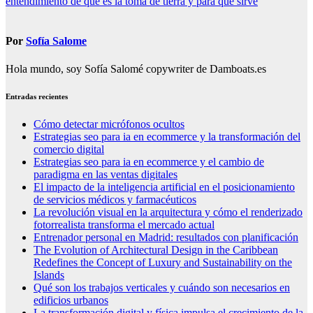
entendimiento de qué es la toma de tierra y para qué sirve
entradas
Por
Sofía Salome
Hola mundo, soy Sofía Salomé copywriter de Damboats.es
Entradas recientes
Cómo detectar micrófonos ocultos
Estrategias seo para ia en ecommerce y la transformación del
comercio digital
Estrategias seo para ia en ecommerce y el cambio de
paradigma en las ventas digitales
El impacto de la inteligencia artificial en el posicionamiento
de servicios médicos y farmacéuticos
La revolución visual en la arquitectura y cómo el renderizado
fotorrealista transforma el mercado actual
Entrenador personal en Madrid: resultados con planificación
The Evolution of Architectural Design in the Caribbean
Redefines the Concept of Luxury and Sustainability on the
Islands
Qué son los trabajos verticales y cuándo son necesarios en
edificios urbanos
La transformación digital y física impulsa el crecimiento de la