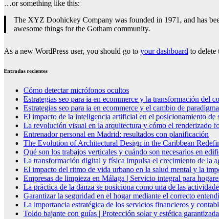
…or something like this:
The XYZ Doohickey Company was founded in 1971, and has been pr
awesome things for the Gotham community.
As a new WordPress user, you should go to
your dashboard
to delete
Entradas recientes
Cómo detectar micrófonos ocultos
Estrategias seo para ia en ecommerce y la transformación del co
Estrategias seo para ia en ecommerce y el cambio de paradigma 
El impacto de la inteligencia artificial en el posicionamiento d
La revolución visual en la arquitectura y cómo el renderizado fo
Entrenador personal en Madrid: resultados con planificación
The Evolution of Architectural Design in the Caribbean Redefin
Qué son los trabajos verticales y cuándo son necesarios en edif
La transformación digital y física impulsa el crecimiento de la
El impacto del ritmo de vida urbano en la salud mental y la imp
Empresas de limpieza en Málaga | Servicio integral para hogare
La práctica de la danza se posiciona como una de las actividade
Garantizar la seguridad en el hogar mediante el correcto entendi
La importancia estratégica de los servicios financieros y conta
Toldo bajante con guías | Protección solar y estética garantizada