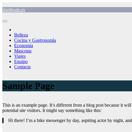
Saltar
damboats.es
al
contenido
Belleza
Cocina y Gastronomía
Economía
Mascotas
Viajes
Equipo
Contacta
Sample Page
This is an example page. It’s different from a blog post because it wi
potential site visitors. It might say something like this:
Hi there! I’m a bike messenger by day, aspiring actor by night, and 