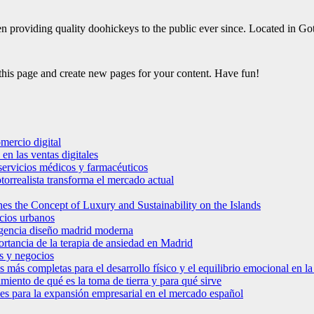
oviding quality doohickeys to the public ever since. Located in Got
 this page and create new pages for your content. Have fun!
mercio digital
en las ventas digitales
e servicios médicos y farmacéuticos
torrealista transforma el mercado actual
es the Concept of Luxury and Sustainability on the Islands
icios urbanos
 agencia diseño madrid moderna
ortancia de la terapia de ansiedad en Madrid
s y negocios
s más completas para el desarrollo físico y el equilibrio emocional en 
miento de qué es la toma de tierra y para qué sirve
bles para la expansión empresarial en el mercado español