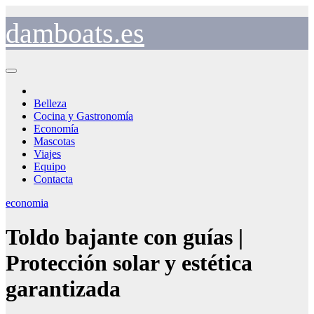
Saltar
al
damboats.es
contenido
Belleza
Cocina y Gastronomía
Economía
Mascotas
Viajes
Equipo
Contacta
economia
Toldo bajante con guías |
Protección solar y estética
garantizada