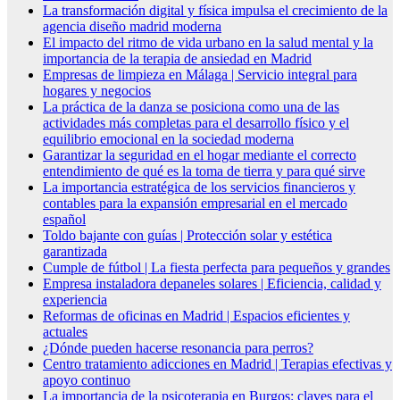
La transformación digital y física impulsa el crecimiento de la
agencia diseño madrid moderna
El impacto del ritmo de vida urbano en la salud mental y la
importancia de la terapia de ansiedad en Madrid
Empresas de limpieza en Málaga | Servicio integral para
hogares y negocios
La práctica de la danza se posiciona como una de las
actividades más completas para el desarrollo físico y el
equilibrio emocional en la sociedad moderna
Garantizar la seguridad en el hogar mediante el correcto
entendimiento de qué es la toma de tierra y para qué sirve
La importancia estratégica de los servicios financieros y
contables para la expansión empresarial en el mercado
español
Toldo bajante con guías | Protección solar y estética
garantizada
Cumple de fútbol | La fiesta perfecta para pequeños y grandes
Empresa instaladora depaneles solares | Eficiencia, calidad y
experiencia
Reformas de oficinas en Madrid | Espacios eficientes y
actuales
¿Dónde pueden hacerse resonancia para perros?
Centro tratamiento adicciones en Madrid | Terapias efectivas y
apoyo continuo
La importancia de la psicoterapia en Burgos: claves para el