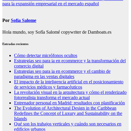
de
para la expansión empresarial en el mercado español
entradas
Por
Sofía Salome
Hola mundo, soy Sofía Salomé copywriter de Damboats.es
Entradas recientes
Cómo detectar micrófonos ocultos
Estrategias seo para ia en ecommerce y la transformación del
comercio digital
Estrategias seo para ia en ecommerce y el cambio de
paradigma en las ventas digitales
El impacto de la inteligencia artificial en el posicionamiento
de servicios médicos y farmacéuticos
La revolución visual en la arquitectura y cómo el renderizado
fotorrealista transforma el mercado actual
Entrenador personal en Madrid: resultados con planificación
The Evolution of Architectural Design in the Caribbean
Redefines the Concept of Luxury and Sustainability on the
Islands
Qué son los trabajos verticales y cuándo son necesarios en
edificios urbanos