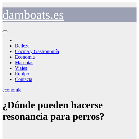
Saltar
al
damboats.es
contenido
Belleza
Cocina y Gastronomía
Economía
Mascotas
Viajes
Equipo
Contacta
economia
¿Dónde pueden hacerse
resonancia para perros?