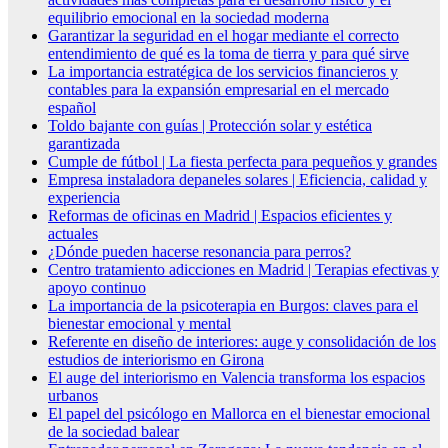
equilibrio emocional en la sociedad moderna
Garantizar la seguridad en el hogar mediante el correcto
entendimiento de qué es la toma de tierra y para qué sirve
La importancia estratégica de los servicios financieros y
contables para la expansión empresarial en el mercado
español
Toldo bajante con guías | Protección solar y estética
garantizada
Cumple de fútbol | La fiesta perfecta para pequeños y grandes
Empresa instaladora depaneles solares | Eficiencia, calidad y
experiencia
Reformas de oficinas en Madrid | Espacios eficientes y
actuales
¿Dónde pueden hacerse resonancia para perros?
Centro tratamiento adicciones en Madrid | Terapias efectivas y
apoyo continuo
La importancia de la psicoterapia en Burgos: claves para el
bienestar emocional y mental
Referente en diseño de interiores: auge y consolidación de los
estudios de interiorismo en Girona
El auge del interiorismo en Valencia transforma los espacios
urbanos
El papel del psicólogo en Mallorca en el bienestar emocional
de la sociedad balear