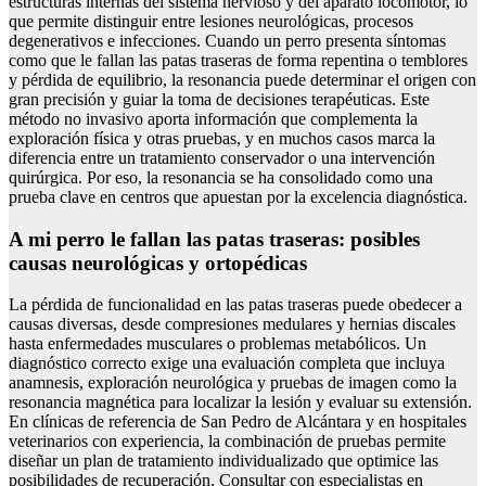
estructuras internas del sistema nervioso y del aparato locomotor, lo
que permite distinguir entre lesiones neurológicas, procesos
degenerativos e infecciones. Cuando un perro presenta síntomas
como que le fallan las patas traseras de forma repentina o temblores
y pérdida de equilibrio, la resonancia puede determinar el origen con
gran precisión y guiar la toma de decisiones terapéuticas. Este
método no invasivo aporta información que complementa la
exploración física y otras pruebas, y en muchos casos marca la
diferencia entre un tratamiento conservador o una intervención
quirúrgica. Por eso, la resonancia se ha consolidado como una
prueba clave en centros que apuestan por la excelencia diagnóstica.
A mi perro le fallan las patas traseras: posibles
causas neurológicas y ortopédicas
La pérdida de funcionalidad en las patas traseras puede obedecer a
causas diversas, desde compresiones medulares y hernias discales
hasta enfermedades musculares o problemas metabólicos. Un
diagnóstico correcto exige una evaluación completa que incluya
anamnesis, exploración neurológica y pruebas de imagen como la
resonancia magnética para localizar la lesión y evaluar su extensión.
En clínicas de referencia de San Pedro de Alcántara y en hospitales
veterinarios con experiencia, la combinación de pruebas permite
diseñar un plan de tratamiento individualizado que optimice las
posibilidades de recuperación. Consultar con especialistas en