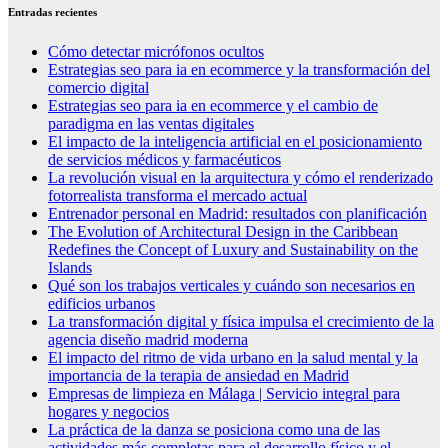
Entradas recientes
Cómo detectar micrófonos ocultos
Estrategias seo para ia en ecommerce y la transformación del
comercio digital
Estrategias seo para ia en ecommerce y el cambio de
paradigma en las ventas digitales
El impacto de la inteligencia artificial en el posicionamiento
de servicios médicos y farmacéuticos
La revolución visual en la arquitectura y cómo el renderizado
fotorrealista transforma el mercado actual
Entrenador personal en Madrid: resultados con planificación
The Evolution of Architectural Design in the Caribbean
Redefines the Concept of Luxury and Sustainability on the
Islands
Qué son los trabajos verticales y cuándo son necesarios en
edificios urbanos
La transformación digital y física impulsa el crecimiento de la
agencia diseño madrid moderna
El impacto del ritmo de vida urbano en la salud mental y la
importancia de la terapia de ansiedad en Madrid
Empresas de limpieza en Málaga | Servicio integral para
hogares y negocios
La práctica de la danza se posiciona como una de las
actividades más completas para el desarrollo físico y el