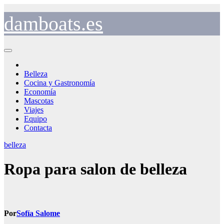
Saltar
al
damboats.es
contenido
Belleza
Cocina y Gastronomía
Economía
Mascotas
Viajes
Equipo
Contacta
belleza
Ropa para salon de belleza
Por
Sofía Salome