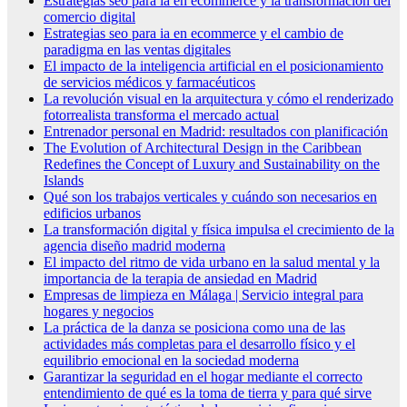
Estrategias seo para ia en ecommerce y la transformación del
comercio digital
Estrategias seo para ia en ecommerce y el cambio de
paradigma en las ventas digitales
El impacto de la inteligencia artificial en el posicionamiento
de servicios médicos y farmacéuticos
La revolución visual en la arquitectura y cómo el renderizado
fotorrealista transforma el mercado actual
Entrenador personal en Madrid: resultados con planificación
The Evolution of Architectural Design in the Caribbean
Redefines the Concept of Luxury and Sustainability on the
Islands
Qué son los trabajos verticales y cuándo son necesarios en
edificios urbanos
La transformación digital y física impulsa el crecimiento de la
agencia diseño madrid moderna
El impacto del ritmo de vida urbano en la salud mental y la
importancia de la terapia de ansiedad en Madrid
Empresas de limpieza en Málaga | Servicio integral para
hogares y negocios
La práctica de la danza se posiciona como una de las
actividades más completas para el desarrollo físico y el
equilibrio emocional en la sociedad moderna
Garantizar la seguridad en el hogar mediante el correcto
entendimiento de qué es la toma de tierra y para qué sirve