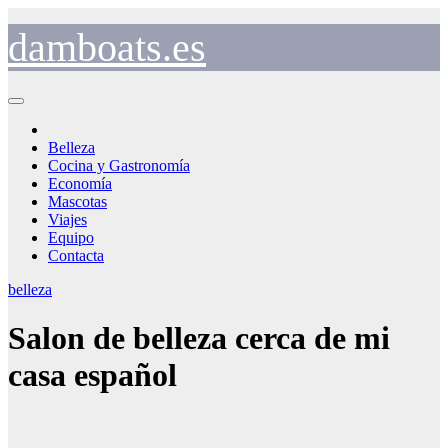
Saltar
al
damboats.es
contenido
Belleza
Cocina y Gastronomía
Economía
Mascotas
Viajes
Equipo
Contacta
belleza
Salon de belleza cerca de mi
casa español