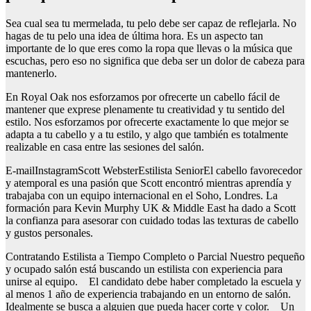
Sea cual sea tu mermelada, tu pelo debe ser capaz de reflejarla. No
hagas de tu pelo una idea de última hora. Es un aspecto tan
importante de lo que eres como la ropa que llevas o la música que
escuchas, pero eso no significa que deba ser un dolor de cabeza para
mantenerlo.
En Royal Oak nos esforzamos por ofrecerte un cabello fácil de
mantener que exprese plenamente tu creatividad y tu sentido del
estilo. Nos esforzamos por ofrecerte exactamente lo que mejor se
adapta a tu cabello y a tu estilo, y algo que también es totalmente
realizable en casa entre las sesiones del salón.
E-mailInstagramScott WebsterEstilista SeniorEl cabello favorecedor
y atemporal es una pasión que Scott encontró mientras aprendía y
trabajaba con un equipo internacional en el Soho, Londres. La
formación para Kevin Murphy UK & Middle East ha dado a Scott
la confianza para asesorar con cuidado todas las texturas de cabello
y gustos personales.
Contratando Estilista a Tiempo Completo o Parcial Nuestro pequeño
y ocupado salón está buscando un estilista con experiencia para
unirse al equipo. El candidato debe haber completado la escuela y
al menos 1 año de experiencia trabajando en un entorno de salón.
Idealmente se busca a alguien que pueda hacer corte y color. Un