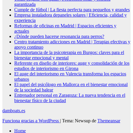
garantizada
Cumple de fútbol | La fiesta perfecta para pequeños y grandes
Empresa instaladora depaneles solares | Eficiencia, calidad y
experiencia
Reformas de oficinas en Madrid | Espacios eficientes y
actuales
¿Dónde pueden hacerse resonancia para perros?
Centro tratamiento adicciones en Madrid | Terapias efectivas y
apoyo continuo
La importancia de la psicoterapia en Burgos: claves para el
bienestar emocional y mental
Referente en diseño de interiores: auge y consolidación de los
estudios de interiorismo en Girona
El auge del interiorismo en Valencia transforma los espacios
urbanos
El papel del psicólogo en Mallorca en el bienestar emocional
de la sociedad balear
Entrenador personal en Zaragoza: La nueva tendencia en el
bienestar físico de la ciudad
damboats.es
Funciona gracias a WordPress
|
Tema: Newsup de
Themeansar
Home