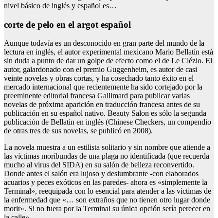
nivel básico de inglés y español es…
corte de pelo en el argot español
Aunque todavía es un desconocido en gran parte del mundo de la
lectura en inglés, el autor experimental mexicano Mario Bellatín está
sin duda a punto de dar un golpe de efecto como el de Le Clézio. El
autor, galardonado con el premio Guggenheim, es autor de casi
veinte novelas y obras cortas, y ha cosechado tanto éxito en el
mercado internacional que recientemente ha sido cortejado por la
preeminente editorial francesa Gallimard para publicar varias
novelas de próxima aparición en traducción francesa antes de su
publicación en su español nativo. Beauty Salon es sólo la segunda
publicación de Bellatín en inglés (Chinese Checkers, un compendio
de otras tres de sus novelas, se publicó en 2008).
La novela muestra a un estilista solitario y sin nombre que atiende a
las víctimas moribundas de una plaga no identificada (que recuerda
mucho al virus del SIDA) en su salón de belleza reconvertido.
Donde antes el salón era lujoso y deslumbrante -con elaborados
acuarios y peces exóticos en las paredes- ahora es «simplemente la
Terminal», reequipada con lo esencial para atender a las víctimas de
la enfermedad que «… son extraños que no tienen otro lugar donde
morir». Si no fuera por la Terminal su única opción sería perecer en
la calle».