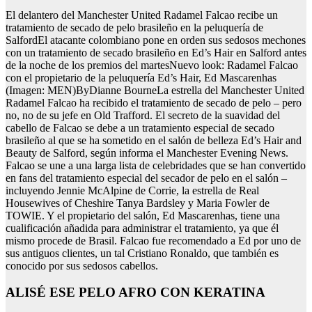
El delantero del Manchester United Radamel Falcao recibe un
tratamiento de secado de pelo brasileño en la peluquería de
SalfordEl atacante colombiano pone en orden sus sedosos mechones
con un tratamiento de secado brasileño en Ed’s Hair en Salford antes
de la noche de los premios del martesNuevo look: Radamel Falcao
con el propietario de la peluquería Ed’s Hair, Ed Mascarenhas
(Imagen: MEN)ByDianne BourneLa estrella del Manchester United
Radamel Falcao ha recibido el tratamiento de secado de pelo – pero
no, no de su jefe en Old Trafford. El secreto de la suavidad del
cabello de Falcao se debe a un tratamiento especial de secado
brasileño al que se ha sometido en el salón de belleza Ed’s Hair and
Beauty de Salford, según informa el Manchester Evening News.
Falcao se une a una larga lista de celebridades que se han convertido
en fans del tratamiento especial del secador de pelo en el salón –
incluyendo Jennie McAlpine de Corrie, la estrella de Real
Housewives of Cheshire Tanya Bardsley y Maria Fowler de
TOWIE. Y el propietario del salón, Ed Mascarenhas, tiene una
cualificación añadida para administrar el tratamiento, ya que él
mismo procede de Brasil. Falcao fue recomendado a Ed por uno de
sus antiguos clientes, un tal Cristiano Ronaldo, que también es
conocido por sus sedosos cabellos.
ALISÉ ESE PELO AFRO CON KERATINA