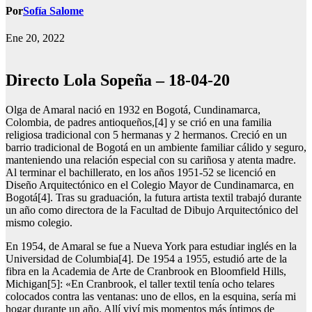
Por
Sofía Salome
Ene 20, 2022
Directo Lola Sopeña – 18-04-20
Olga de Amaral nació en 1932 en Bogotá, Cundinamarca,
Colombia, de padres antioqueños,[4] y se crió en una familia
religiosa tradicional con 5 hermanas y 2 hermanos. Creció en un
barrio tradicional de Bogotá en un ambiente familiar cálido y seguro,
manteniendo una relación especial con su cariñosa y atenta madre.
Al terminar el bachillerato, en los años 1951-52 se licenció en
Diseño Arquitectónico en el Colegio Mayor de Cundinamarca, en
Bogotá[4]. Tras su graduación, la futura artista textil trabajó durante
un año como directora de la Facultad de Dibujo Arquitectónico del
mismo colegio.
En 1954, de Amaral se fue a Nueva York para estudiar inglés en la
Universidad de Columbia[4]. De 1954 a 1955, estudió arte de la
fibra en la Academia de Arte de Cranbrook en Bloomfield Hills,
Michigan[5]: «En Cranbrook, el taller textil tenía ocho telares
colocados contra las ventanas: uno de ellos, en la esquina, sería mi
hogar durante un año. Allí viví mis momentos más íntimos de