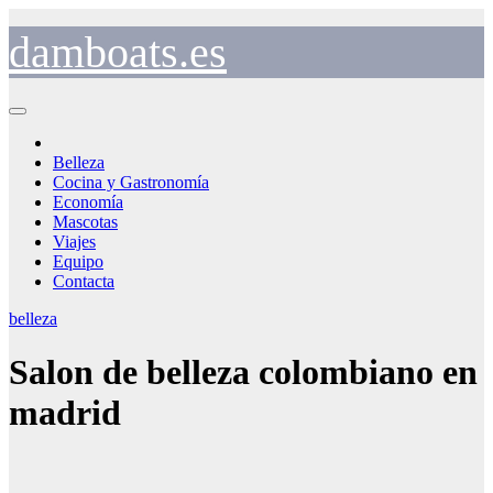
Saltar
al
damboats.es
contenido
Belleza
Cocina y Gastronomía
Economía
Mascotas
Viajes
Equipo
Contacta
belleza
Salon de belleza colombiano en
madrid