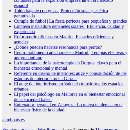
contables para la expansión empresarial en el mercado
español
Toldo bajante con guías | Protección solar y estética
garantizada
Cumple de fútbol | La fiesta perfecta para pequeños y grandes
Empresa instaladora depaneles solares | Eficiencia, calidad y
experiencia
Reformas de oficinas en Madrid | Espacios eficientes y
actuales
¿Dónde pueden hacerse resonancia para perros?
Centro tratamiento adicciones en Madrid | Terapias efectivas y
apoyo continuo
La importancia de la psicoterapia en Burgos: claves para el
bienestar emocional y mental
Referente en diseño de interiores: auge y consolidación de los
estudios de interiorismo en Girona
El auge del interiorismo en Valencia transforma los espacios
urbanos
El papel del psicólogo en Mallorca en el bienestar emocional
de la sociedad balear
Entrenador personal en Zaragoza: La nueva tendencia en el
bienestar físico de la ciudad
damboats.es
Funciona gracias a WordPress
|
Tema: Newsup de
Themeansar