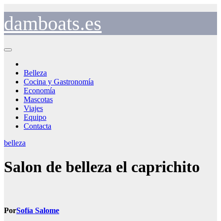
Saltar
al
damboats.es
contenido
Belleza
Cocina y Gastronomía
Economía
Mascotas
Viajes
Equipo
Contacta
belleza
Salon de belleza el caprichito
Por
Sofía Salome