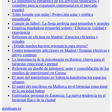
La importancia estratégica de los servicios financieros y
contables para la expansión empresarial en el mercado
español
Toldo bajante con guías | Protección solar y estética
garantizada
Cumple de fútbol | La fiesta perfecta para pequeños y grandes
Empresa instaladora depaneles solares | Eficiencia, calidad y
experiencia
Reformas de oficinas en Madrid | Espacios eficientes y
actuales
¿Dónde pueden hacerse resonancia para perros?
Centro tratamiento adicciones en Madrid | Terapias efectivas y
apoyo continuo
La importancia de la psicoterapia en Burgos: claves para el
bienestar emocional y mental
Referente en diseño de interiores: auge y consolidación de los
estudios de interiorismo en Girona
El auge del interiorismo en Valencia transforma los espacios
urbanos
El papel del psicólogo en Mallorca en el bienestar emocional
de la sociedad balear
Entrenador personal en Zaragoza: La nueva tendencia en el
bienestar físico de la ciudad
damboats.es