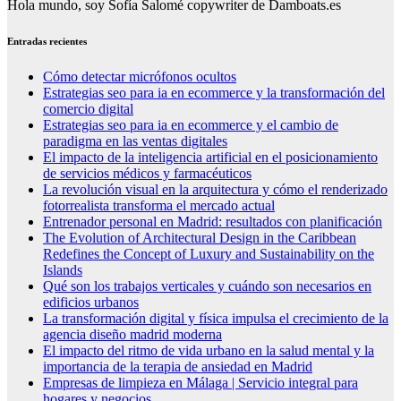
Hola mundo, soy Sofía Salomé copywriter de Damboats.es
Entradas recientes
Cómo detectar micrófonos ocultos
Estrategias seo para ia en ecommerce y la transformación del
comercio digital
Estrategias seo para ia en ecommerce y el cambio de
paradigma en las ventas digitales
El impacto de la inteligencia artificial en el posicionamiento
de servicios médicos y farmacéuticos
La revolución visual en la arquitectura y cómo el renderizado
fotorrealista transforma el mercado actual
Entrenador personal en Madrid: resultados con planificación
The Evolution of Architectural Design in the Caribbean
Redefines the Concept of Luxury and Sustainability on the
Islands
Qué son los trabajos verticales y cuándo son necesarios en
edificios urbanos
La transformación digital y física impulsa el crecimiento de la
agencia diseño madrid moderna
El impacto del ritmo de vida urbano en la salud mental y la
importancia de la terapia de ansiedad en Madrid
Empresas de limpieza en Málaga | Servicio integral para
hogares y negocios