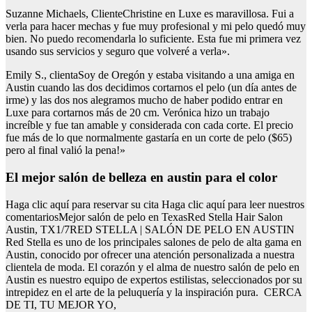
Suzanne Michaels, ClienteChristine en Luxe es maravillosa. Fui a
verla para hacer mechas y fue muy profesional y mi pelo quedó muy
bien. No puedo recomendarla lo suficiente. Esta fue mi primera vez
usando sus servicios y seguro que volveré a verla».
Emily S., clientaSoy de Oregón y estaba visitando a una amiga en
Austin cuando las dos decidimos cortarnos el pelo (un día antes de
irme) y las dos nos alegramos mucho de haber podido entrar en
Luxe para cortarnos más de 20 cm. Verónica hizo un trabajo
increíble y fue tan amable y considerada con cada corte. El precio
fue más de lo que normalmente gastaría en un corte de pelo ($65)
pero al final valió la pena!»
El mejor salón de belleza en austin para el color
Haga clic aquí para reservar su cita Haga clic aquí para leer nuestros
comentariosMejor salón de pelo en TexasRed Stella Hair Salon
Austin, TX1/7RED STELLA | SALÓN DE PELO EN AUSTIN
Red Stella es uno de los principales salones de pelo de alta gama en
Austin, conocido por ofrecer una atención personalizada a nuestra
clientela de moda. El corazón y el alma de nuestro salón de pelo en
Austin es nuestro equipo de expertos estilistas, seleccionados por su
intrepidez en el arte de la peluquería y la inspiración pura. CERCA
DE TI, TU MEJOR YO,