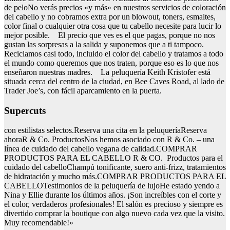
de peloNo verás precios «y más» en nuestros servicios de coloración
del cabello y no cobramos extra por un blowout, toners, esmaltes,
color final o cualquier otra cosa que tu cabello necesite para lucir lo
mejor posible. El precio que ves es el que pagas, porque no nos
gustan las sorpresas a la salida y suponemos que a ti tampoco.
Reciclamos casi todo, incluido el color del cabello y tratamos a todo
el mundo como queremos que nos traten, porque eso es lo que nos
enseñaron nuestras madres. La peluquería Keith Kristofer está
situada cerca del centro de la ciudad, en Bee Caves Road, al lado de
Trader Joe’s, con fácil aparcamiento en la puerta.
Supercuts
con estilistas selectos.Reserva una cita en la peluqueríaReserva
ahoraR & Co. ProductosNos hemos asociado con R & Co. – una
línea de cuidado del cabello vegana de calidad.COMPRAR
PRODUCTOS PARA EL CABELLO R & CO. Productos para el
cuidado del cabelloChampú tonificante, suero anti-frizz, tratamientos
de hidratación y mucho más.COMPRAR PRODUCTOS PARA EL
CABELLOTestimonios de la peluquería de lujoHe estado yendo a
Nina y Ellie durante los últimos años. ¡Son increíbles con el corte y
el color, verdaderos profesionales! El salón es precioso y siempre es
divertido comprar la boutique con algo nuevo cada vez que la visito.
Muy recomendable!»