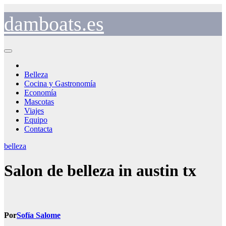
Saltar
al
damboats.es
contenido
Belleza
Cocina y Gastronomía
Economía
Mascotas
Viajes
Equipo
Contacta
belleza
Salon de belleza in austin tx
Por
Sofía Salome