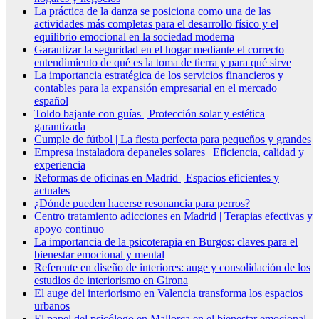
La práctica de la danza se posiciona como una de las
actividades más completas para el desarrollo físico y el
equilibrio emocional en la sociedad moderna
Garantizar la seguridad en el hogar mediante el correcto
entendimiento de qué es la toma de tierra y para qué sirve
La importancia estratégica de los servicios financieros y
contables para la expansión empresarial en el mercado
español
Toldo bajante con guías | Protección solar y estética
garantizada
Cumple de fútbol | La fiesta perfecta para pequeños y grandes
Empresa instaladora depaneles solares | Eficiencia, calidad y
experiencia
Reformas de oficinas en Madrid | Espacios eficientes y
actuales
¿Dónde pueden hacerse resonancia para perros?
Centro tratamiento adicciones en Madrid | Terapias efectivas y
apoyo continuo
La importancia de la psicoterapia en Burgos: claves para el
bienestar emocional y mental
Referente en diseño de interiores: auge y consolidación de los
estudios de interiorismo en Girona
El auge del interiorismo en Valencia transforma los espacios
urbanos
El papel del psicólogo en Mallorca en el bienestar emocional