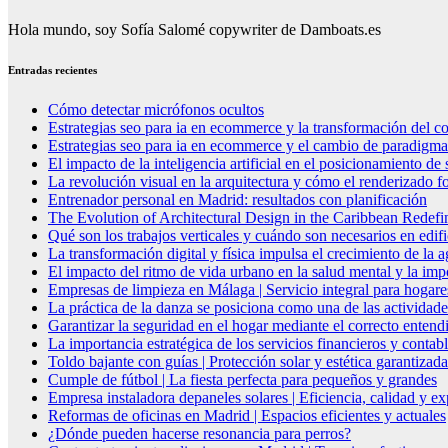
Hola mundo, soy Sofía Salomé copywriter de Damboats.es
Entradas recientes
Cómo detectar micrófonos ocultos
Estrategias seo para ia en ecommerce y la transformación del co
Estrategias seo para ia en ecommerce y el cambio de paradigma 
El impacto de la inteligencia artificial en el posicionamiento d
La revolución visual en la arquitectura y cómo el renderizado fo
Entrenador personal en Madrid: resultados con planificación
The Evolution of Architectural Design in the Caribbean Redefin
Qué son los trabajos verticales y cuándo son necesarios en edif
La transformación digital y física impulsa el crecimiento de la
El impacto del ritmo de vida urbano en la salud mental y la imp
Empresas de limpieza en Málaga | Servicio integral para hogare
La práctica de la danza se posiciona como una de las actividade
Garantizar la seguridad en el hogar mediante el correcto entendi
La importancia estratégica de los servicios financieros y conta
Toldo bajante con guías | Protección solar y estética garantizada
Cumple de fútbol | La fiesta perfecta para pequeños y grandes
Empresa instaladora depaneles solares | Eficiencia, calidad y ex
Reformas de oficinas en Madrid | Espacios eficientes y actuales
¿Dónde pueden hacerse resonancia para perros?