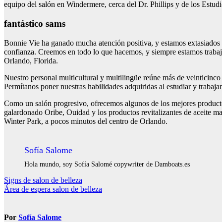
equipo del salón en Windermere, cerca del Dr. Phillips y de los Estudio
fantástico sams
Bonnie Vie ha ganado mucha atención positiva, y estamos extasiados de
confianza. Creemos en todo lo que hacemos, y siempre estamos trabaja
Orlando, Florida.
Nuestro personal multicultural y multilingüe reúne más de veinticinco 
Permítanos poner nuestras habilidades adquiridas al estudiar y trabaj
Como un salón progresivo, ofrecemos algunos de los mejores productos
galardonado Oribe, Ouidad y los productos revitalizantes de aceite ma
Winter Park, a pocos minutos del centro de Orlando.
Sofía Salome
Hola mundo, soy Sofía Salomé copywriter de Damboats.es
Navegación
Signs de salon de belleza
Área de espera salon de belleza
de
entradas
Por
Sofía Salome