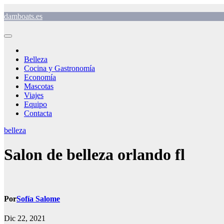
Saltar
damboats.es
al
contenido
Belleza
Cocina y Gastronomía
Economía
Mascotas
Viajes
Equipo
Contacta
belleza
Salon de belleza orlando fl
Por
Sofía Salome
Dic 22, 2021