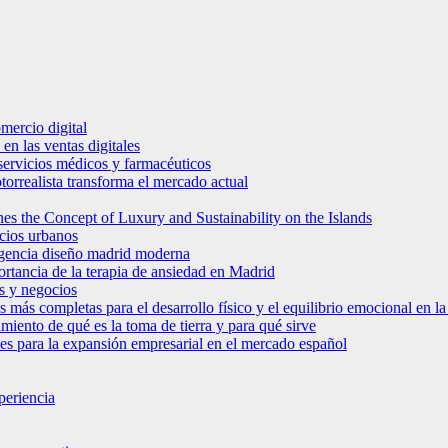
mercio digital
en las ventas digitales
e servicios médicos y farmacéuticos
torrealista transforma el mercado actual
es the Concept of Luxury and Sustainability on the Islands
icios urbanos
 agencia diseño madrid moderna
ortancia de la terapia de ansiedad en Madrid
s y negocios
s más completas para el desarrollo físico y el equilibrio emocional en 
miento de qué es la toma de tierra y para qué sirve
bles para la expansión empresarial en el mercado español
periencia