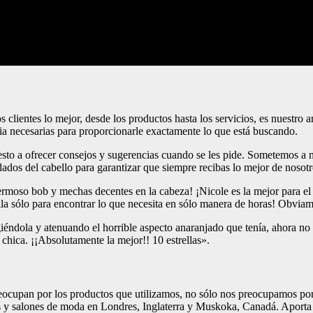
ientes lo mejor, desde los productos hasta los servicios, es nuestro am
cia necesarias para proporcionarle exactamente lo que está buscando.
esto a ofrecer consejos y sugerencias cuando se les pide. Sometemos a n
uidados del cabello para garantizar que siempre recibas lo mejor de nosotr
hermoso bob y mechas decentes en la cabeza! ¡Nicole es la mejor para e
milla sólo para encontrar lo que necesita en sólo manera de horas! Obvia
giéndola y atenuando el horrible aspecto anaranjado que tenía, ahora no
u chica. ¡¡Absolutamente la mejor!! 10 estrellas».
ocupan por los productos que utilizamos, no sólo nos preocupamos por su
os y salones de moda en Londres, Inglaterra y Muskoka, Canadá. Aporta u