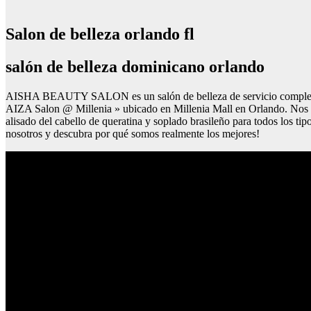
Salon de belleza orlando fl
salón de belleza dominicano orlando
AISHA BEAUTY SALON es un salón de belleza de servicio completo y s
AIZA Salon @ Millenia » ubicado en Millenia Mall en Orlando. Nos espe
alisado del cabello de queratina y soplado brasileño para todos los tip
nosotros y descubra por qué somos realmente los mejores!