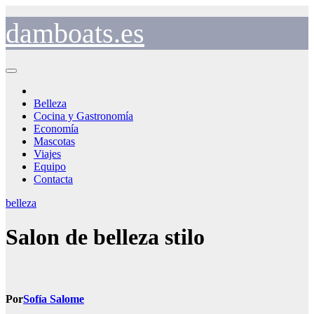
Saltar
al
damboats.es
contenido
Belleza
Cocina y Gastronomía
Economía
Mascotas
Viajes
Equipo
Contacta
belleza
Salon de belleza stilo
Por
Sofía Salome