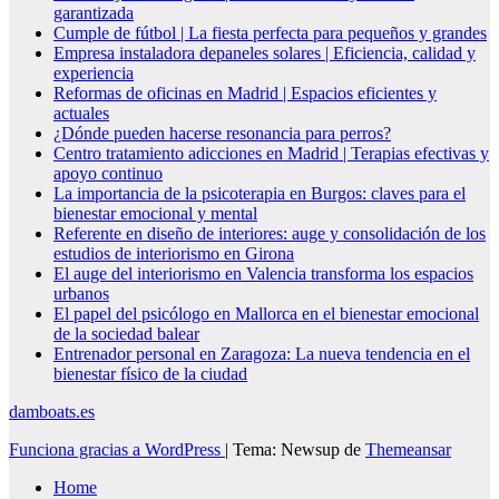
garantizada
Cumple de fútbol | La fiesta perfecta para pequeños y grandes
Empresa instaladora depaneles solares | Eficiencia, calidad y
experiencia
Reformas de oficinas en Madrid | Espacios eficientes y
actuales
¿Dónde pueden hacerse resonancia para perros?
Centro tratamiento adicciones en Madrid | Terapias efectivas y
apoyo continuo
La importancia de la psicoterapia en Burgos: claves para el
bienestar emocional y mental
Referente en diseño de interiores: auge y consolidación de los
estudios de interiorismo en Girona
El auge del interiorismo en Valencia transforma los espacios
urbanos
El papel del psicólogo en Mallorca en el bienestar emocional
de la sociedad balear
Entrenador personal en Zaragoza: La nueva tendencia en el
bienestar físico de la ciudad
damboats.es
Funciona gracias a WordPress
|
Tema: Newsup de
Themeansar
Home