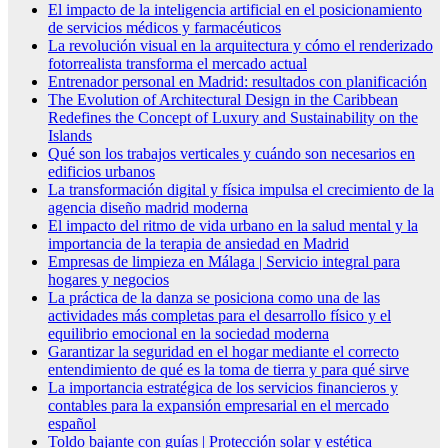
El impacto de la inteligencia artificial en el posicionamiento
de servicios médicos y farmacéuticos
La revolución visual en la arquitectura y cómo el renderizado
fotorrealista transforma el mercado actual
Entrenador personal en Madrid: resultados con planificación
The Evolution of Architectural Design in the Caribbean
Redefines the Concept of Luxury and Sustainability on the
Islands
Qué son los trabajos verticales y cuándo son necesarios en
edificios urbanos
La transformación digital y física impulsa el crecimiento de la
agencia diseño madrid moderna
El impacto del ritmo de vida urbano en la salud mental y la
importancia de la terapia de ansiedad en Madrid
Empresas de limpieza en Málaga | Servicio integral para
hogares y negocios
La práctica de la danza se posiciona como una de las
actividades más completas para el desarrollo físico y el
equilibrio emocional en la sociedad moderna
Garantizar la seguridad en el hogar mediante el correcto
entendimiento de qué es la toma de tierra y para qué sirve
La importancia estratégica de los servicios financieros y
contables para la expansión empresarial en el mercado
español
Toldo bajante con guías | Protección solar y estética