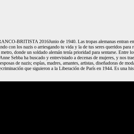
A 2016Junio de 1940. Las tropas alemanas entran en París e i
 con los nazis o arriesgando tu vida y la de tus seres queridos para res
l metro, donde un soldado alemán tenía prioridad para sentarse. Entre lo
.Anne Sebba ha buscado y entrevistado a decenas de mujeres, y nos trae 
sposas de nazis; espías, madres, amantes, artistas, diseñadoras de moda 
riminación que siguieron a la Liberación de París en 1944. Es una hist