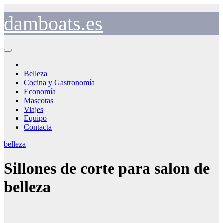
Saltar
al
damboats.es
contenido
Belleza
Cocina y Gastronomía
Economía
Mascotas
Viajes
Equipo
Contacta
belleza
Sillones de corte para salon de
belleza