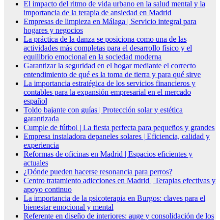
El impacto del ritmo de vida urbano en la salud mental y la
importancia de la terapia de ansiedad en Madrid
Empresas de limpieza en Málaga | Servicio integral para
hogares y negocios
La práctica de la danza se posiciona como una de las
actividades más completas para el desarrollo físico y el
equilibrio emocional en la sociedad moderna
Garantizar la seguridad en el hogar mediante el correcto
entendimiento de qué es la toma de tierra y para qué sirve
La importancia estratégica de los servicios financieros y
contables para la expansión empresarial en el mercado
español
Toldo bajante con guías | Protección solar y estética
garantizada
Cumple de fútbol | La fiesta perfecta para pequeños y grandes
Empresa instaladora depaneles solares | Eficiencia, calidad y
experiencia
Reformas de oficinas en Madrid | Espacios eficientes y
actuales
¿Dónde pueden hacerse resonancia para perros?
Centro tratamiento adicciones en Madrid | Terapias efectivas y
apoyo continuo
La importancia de la psicoterapia en Burgos: claves para el
bienestar emocional y mental
Referente en diseño de interiores: auge y consolidación de los