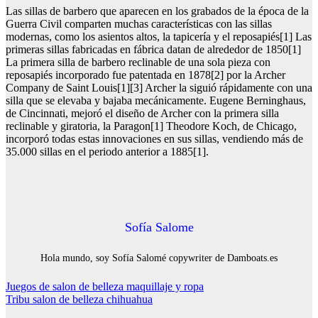
Las sillas de barbero que aparecen en los grabados de la época de la
Guerra Civil comparten muchas características con las sillas
modernas, como los asientos altos, la tapicería y el reposapiés[1] Las
primeras sillas fabricadas en fábrica datan de alrededor de 1850[1]
La primera silla de barbero reclinable de una sola pieza con
reposapiés incorporado fue patentada en 1878[2] por la Archer
Company de Saint Louis[1][3] Archer la siguió rápidamente con una
silla que se elevaba y bajaba mecánicamente. Eugene Berninghaus,
de Cincinnati, mejoró el diseño de Archer con la primera silla
reclinable y giratoria, la Paragon[1] Theodore Koch, de Chicago,
incorporó todas estas innovaciones en sus sillas, vendiendo más de
35.000 sillas en el periodo anterior a 1885[1].
Sofía Salome
Hola mundo, soy Sofía Salomé copywriter de Damboats.es
Navegación
Juegos de salon de belleza maquillaje y ropa
Tribu salon de belleza chihuahua
de