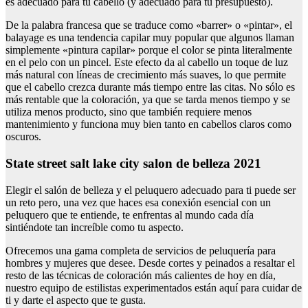
es adecuado para tu cabello (y adecuado para tu presupuesto).
De la palabra francesa que se traduce como «barrer» o «pintar», el
balayage es una tendencia capilar muy popular que algunos llaman
simplemente «pintura capilar» porque el color se pinta literalmente
en el pelo con un pincel. Este efecto da al cabello un toque de luz
más natural con líneas de crecimiento más suaves, lo que permite
que el cabello crezca durante más tiempo entre las citas. No sólo es
más rentable que la coloración, ya que se tarda menos tiempo y se
utiliza menos producto, sino que también requiere menos
mantenimiento y funciona muy bien tanto en cabellos claros como
oscuros.
State street salt lake city salon de belleza 2021
Elegir el salón de belleza y el peluquero adecuado para ti puede ser
un reto pero, una vez que haces esa conexión esencial con un
peluquero que te entiende, te enfrentas al mundo cada día
sintiéndote tan increíble como tu aspecto.
Ofrecemos una gama completa de servicios de peluquería para
hombres y mujeres que desee. Desde cortes y peinados a resaltar el
resto de las técnicas de coloración más calientes de hoy en día,
nuestro equipo de estilistas experimentados están aquí para cuidar de
ti y darte el aspecto que te gusta.