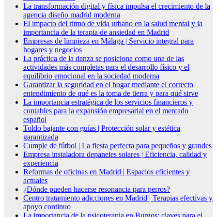
La transformación digital y física impulsa el crecimiento de la
agencia diseño madrid moderna
El impacto del ritmo de vida urbano en la salud mental y la
importancia de la terapia de ansiedad en Madrid
Empresas de limpieza en Málaga | Servicio integral para
hogares y negocios
La práctica de la danza se posiciona como una de las
actividades más completas para el desarrollo físico y el
equilibrio emocional en la sociedad moderna
Garantizar la seguridad en el hogar mediante el correcto
entendimiento de qué es la toma de tierra y para qué sirve
La importancia estratégica de los servicios financieros y
contables para la expansión empresarial en el mercado
español
Toldo bajante con guías | Protección solar y estética
garantizada
Cumple de fútbol | La fiesta perfecta para pequeños y grandes
Empresa instaladora depaneles solares | Eficiencia, calidad y
experiencia
Reformas de oficinas en Madrid | Espacios eficientes y
actuales
¿Dónde pueden hacerse resonancia para perros?
Centro tratamiento adicciones en Madrid | Terapias efectivas y
apoyo continuo
La importancia de la psicoterapia en Burgos: claves para el