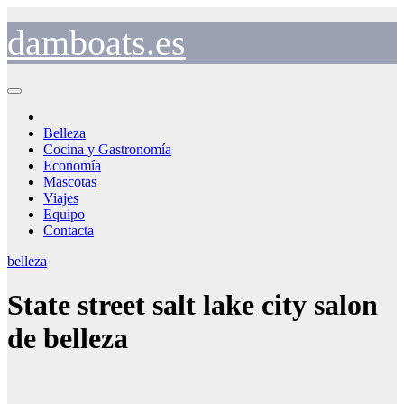
Saltar
al
damboats.es
contenido
Belleza
Cocina y Gastronomía
Economía
Mascotas
Viajes
Equipo
Contacta
belleza
State street salt lake city salon
de belleza