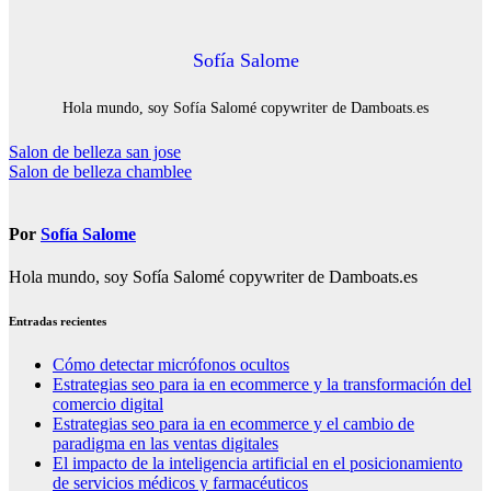
Sofía Salome
Hola mundo, soy Sofía Salomé copywriter de Damboats.es
Navegación
Salon de belleza san jose
Salon de belleza chamblee
de
entradas
Por
Sofía Salome
Hola mundo, soy Sofía Salomé copywriter de Damboats.es
Entradas recientes
Cómo detectar micrófonos ocultos
Estrategias seo para ia en ecommerce y la transformación del
comercio digital
Estrategias seo para ia en ecommerce y el cambio de
paradigma en las ventas digitales
El impacto de la inteligencia artificial en el posicionamiento
de servicios médicos y farmacéuticos