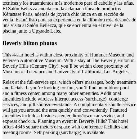
técnicas y los tratamientos más modernos para el cabello y las uñas.
El Salón Bellezza cuenta con la aclamada línea de productos
Kérastase Paris, además de joyería chic única en su sección de
venta. Estará listo para su experiencia en la alfombra roja después de
una visita al Salón Bellezza, que se encuentra en el nivel de la
piscina junto a Upgrade Labs.
Beverly hilton photos
This 4-star hotel is within close proximity of Hammer Museum and
Petersen Automotive Museum. With a stay at The Beverly Hilton in
Beverly Hills (Century City), you’ll be within close proximity of
Museum of Tolerance and University of California, Los Angeles.
Relax at the full-service spa, which offers massages, body treatments
and facials. If you’re looking for fun, you’ll find an outdoor pool
and a fitness center, among many other amenities. Additional
amenities include wireless Internet access (surcharge), concierge
services, and gift shops/newsstands. A complimentary shuttle service
will get you around the area quickly and conveniently. Featured
amenities include a business center, limo/town car service, and
express check-in. Planning an event in Beverly Hills? This hotel
offers 4645 square meters of space with conference facilities and
meeting rooms. Self-parking (surcharge) is available.