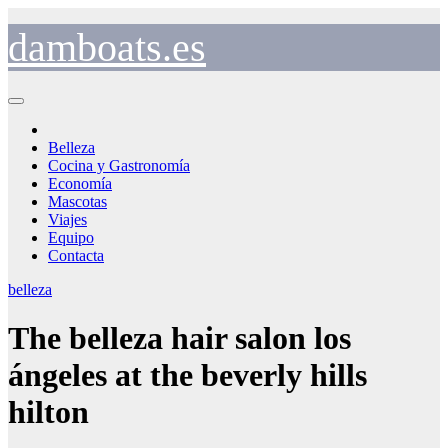
Saltar
al
damboats.es
contenido
Belleza
Cocina y Gastronomía
Economía
Mascotas
Viajes
Equipo
Contacta
belleza
The belleza hair salon los
ángeles at the beverly hills
hilton