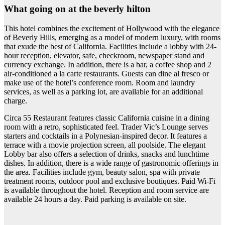
What going on at the beverly hilton
This hotel combines the excitement of Hollywood with the elegance
of Beverly Hills, emerging as a model of modern luxury, with rooms
that exude the best of California. Facilities include a lobby with 24-
hour reception, elevator, safe, checkroom, newspaper stand and
currency exchange. In addition, there is a bar, a coffee shop and 2
air-conditioned a la carte restaurants. Guests can dine al fresco or
make use of the hotel’s conference room. Room and laundry
services, as well as a parking lot, are available for an additional
charge.
Circa 55 Restaurant features classic California cuisine in a dining
room with a retro, sophisticated feel. Trader Vic’s Lounge serves
starters and cocktails in a Polynesian-inspired decor. It features a
terrace with a movie projection screen, all poolside. The elegant
Lobby bar also offers a selection of drinks, snacks and lunchtime
dishes. In addition, there is a wide range of gastronomic offerings in
the area. Facilities include gym, beauty salon, spa with private
treatment rooms, outdoor pool and exclusive boutiques. Paid Wi-Fi
is available throughout the hotel. Reception and room service are
available 24 hours a day. Paid parking is available on site.