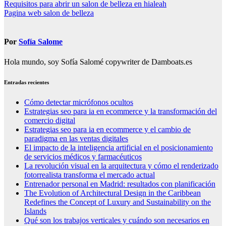
Navegación
Requisitos para abrir un salon de belleza en hialeah
Pagina web salon de belleza
de
entradas
Por
Sofía Salome
Hola mundo, soy Sofía Salomé copywriter de Damboats.es
Entradas recientes
Cómo detectar micrófonos ocultos
Estrategias seo para ia en ecommerce y la transformación del
comercio digital
Estrategias seo para ia en ecommerce y el cambio de
paradigma en las ventas digitales
El impacto de la inteligencia artificial en el posicionamiento
de servicios médicos y farmacéuticos
La revolución visual en la arquitectura y cómo el renderizado
fotorrealista transforma el mercado actual
Entrenador personal en Madrid: resultados con planificación
The Evolution of Architectural Design in the Caribbean
Redefines the Concept of Luxury and Sustainability on the
Islands
Qué son los trabajos verticales y cuándo son necesarios en