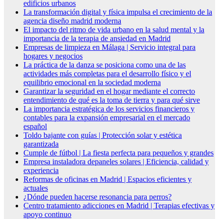
edificios urbanos
La transformación digital y física impulsa el crecimiento de la
agencia diseño madrid moderna
El impacto del ritmo de vida urbano en la salud mental y la
importancia de la terapia de ansiedad en Madrid
Empresas de limpieza en Málaga | Servicio integral para
hogares y negocios
La práctica de la danza se posiciona como una de las
actividades más completas para el desarrollo físico y el
equilibrio emocional en la sociedad moderna
Garantizar la seguridad en el hogar mediante el correcto
entendimiento de qué es la toma de tierra y para qué sirve
La importancia estratégica de los servicios financieros y
contables para la expansión empresarial en el mercado
español
Toldo bajante con guías | Protección solar y estética
garantizada
Cumple de fútbol | La fiesta perfecta para pequeños y grandes
Empresa instaladora depaneles solares | Eficiencia, calidad y
experiencia
Reformas de oficinas en Madrid | Espacios eficientes y
actuales
¿Dónde pueden hacerse resonancia para perros?
Centro tratamiento adicciones en Madrid | Terapias efectivas y
apoyo continuo