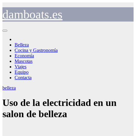
Saltar
al
damboats.es
contenido
Belleza
Cocina y Gastronomía
Economía
Mascotas
Viajes
Equipo
Contacta
belleza
Uso de la electricidad en un
salon de belleza