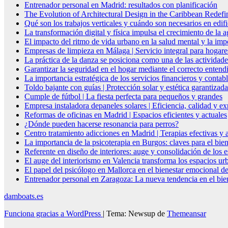
Entrenador personal en Madrid: resultados con planificación
The Evolution of Architectural Design in the Caribbean Redefin
Qué son los trabajos verticales y cuándo son necesarios en edif
La transformación digital y física impulsa el crecimiento de la
El impacto del ritmo de vida urbano en la salud mental y la imp
Empresas de limpieza en Málaga | Servicio integral para hogare
La práctica de la danza se posiciona como una de las actividade
Garantizar la seguridad en el hogar mediante el correcto entendi
La importancia estratégica de los servicios financieros y conta
Toldo bajante con guías | Protección solar y estética garantizada
Cumple de fútbol | La fiesta perfecta para pequeños y grandes
Empresa instaladora depaneles solares | Eficiencia, calidad y ex
Reformas de oficinas en Madrid | Espacios eficientes y actuales
¿Dónde pueden hacerse resonancia para perros?
Centro tratamiento adicciones en Madrid | Terapias efectivas y
La importancia de la psicoterapia en Burgos: claves para el bie
Referente en diseño de interiores: auge y consolidación de los 
El auge del interiorismo en Valencia transforma los espacios ur
El papel del psicólogo en Mallorca en el bienestar emocional de
Entrenador personal en Zaragoza: La nueva tendencia en el biene
damboats.es
Funciona gracias a WordPress
|
Tema: Newsup de
Themeansar