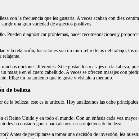
leza con la frecuencia que les gustaría. A veces acaban con diez centíme
 surgir una gran variedad de aspectos positivos.
abello. Pueden diagnosticar problemas, hacer recomendaciones y proporci
.
 y la relajación, los salones son un mini-retiro lejos del trabajo, los ni
 relajante.
en muchas opciones diferentes. Si te gustan los masajes en la cabeza, pu
 masaje en el cuero cabelludo. A veces se ofrecen masajes con piedras 
nte. Elige un tratamiento que te guste y visítalo a menudo.
ón de belleza
de la belleza, este es tu artículo. Hoy analizamos las ocho principales
.
 en el Reino Unido y en todo el mundo. Con un énfasis cada vez mayor en 
to les ha costado ganar para alcanzar sus objetivos de belleza.
or? Antes de precipitarse a tomar una decisión de inversión, lea nuestra