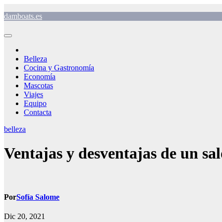
Saltar
damboats.es
al
contenido
Belleza
Cocina y Gastronomía
Economía
Mascotas
Viajes
Equipo
Contacta
belleza
Ventajas y desventajas de un sal
Por
Sofía Salome
Dic 20, 2021