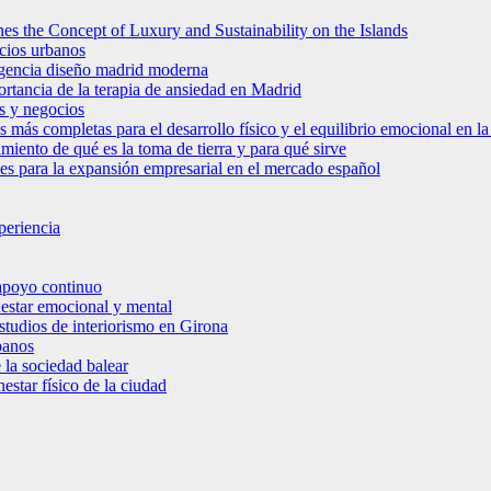
es the Concept of Luxury and Sustainability on the Islands
icios urbanos
 agencia diseño madrid moderna
ortancia de la terapia de ansiedad en Madrid
s y negocios
s más completas para el desarrollo físico y el equilibrio emocional en 
miento de qué es la toma de tierra y para qué sirve
bles para la expansión empresarial en el mercado español
periencia
 apoyo continuo
nestar emocional y mental
estudios de interiorismo en Girona
banos
 la sociedad balear
star físico de la ciudad