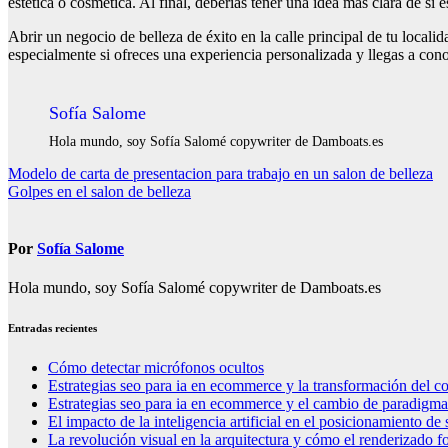
estética o cosmética. Al final, deberías tener una idea más clara de si 
Abrir un negocio de belleza de éxito en la calle principal de tu locali
especialmente si ofreces una experiencia personalizada y llegas a conoc
Sofía Salome
Hola mundo, soy Sofía Salomé copywriter de Damboats.es
Navegación
Modelo de carta de presentacion para trabajo en un salon de belleza
Golpes en el salon de belleza
de
entradas
Por
Sofía Salome
Hola mundo, soy Sofía Salomé copywriter de Damboats.es
Entradas recientes
Cómo detectar micrófonos ocultos
Estrategias seo para ia en ecommerce y la transformación del co
Estrategias seo para ia en ecommerce y el cambio de paradigma 
El impacto de la inteligencia artificial en el posicionamiento d
La revolución visual en la arquitectura y cómo el renderizado fo