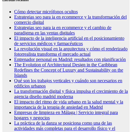
Entradas recientes
Cómo detectar micrófonos ocultos
Estrategias seo para ia en ecommerce y la transformación del
comercio digital
Estrategias seo para ia en ecommerce y el cambio de
paradigma en las ventas digitales
El impacto de la inteligencia artificial en el posicionamiento
de servicios médicos y farmacéuticos
La revolución visual en la arquitectura y cómo el renderizado
fotorrealista transforma el mercado actual
Entrenador personal en Madrid: resultados con planificación
The Evolution of Architectural Design in the Caribbean
Redefines the Concept of Luxury and Sustainability on the
Islands
Qué son los trabajos verticales y cuándo son necesarios en
edificios urbanos
La transformación digital y física impulsa el crecimiento de la
agencia diseño madrid moderna
El impacto del ritmo de vida urbano en la salud mental y la
importancia de la terapia de ansiedad en Madrid
Empresas de limpieza en Málaga | Servicio integral para
hogares y negocios
La práctica de la danza se posiciona como una de las
actividades más completas para el desarrollo físico y el