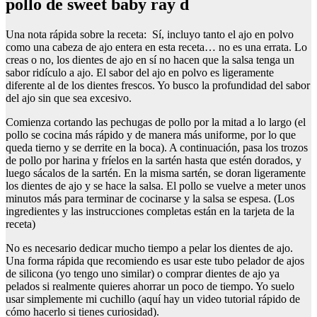
pollo de sweet baby ray d
Una nota rápida sobre la receta: Sí, incluyo tanto el ajo en polvo
como una cabeza de ajo entera en esta receta… no es una errata. Lo
creas o no, los dientes de ajo en sí no hacen que la salsa tenga un
sabor ridículo a ajo. El sabor del ajo en polvo es ligeramente
diferente al de los dientes frescos. Yo busco la profundidad del sabor
del ajo sin que sea excesivo.
Comienza cortando las pechugas de pollo por la mitad a lo largo (el
pollo se cocina más rápido y de manera más uniforme, por lo que
queda tierno y se derrite en la boca). A continuación, pasa los trozos
de pollo por harina y fríelos en la sartén hasta que estén dorados, y
luego sácalos de la sartén. En la misma sartén, se doran ligeramente
los dientes de ajo y se hace la salsa. El pollo se vuelve a meter unos
minutos más para terminar de cocinarse y la salsa se espesa. (Los
ingredientes y las instrucciones completas están en la tarjeta de la
receta)
No es necesario dedicar mucho tiempo a pelar los dientes de ajo.
Una forma rápida que recomiendo es usar este tubo pelador de ajos
de silicona (yo tengo uno similar) o comprar dientes de ajo ya
pelados si realmente quieres ahorrar un poco de tiempo. Yo suelo
usar simplemente mi cuchillo (aquí hay un video tutorial rápido de
cómo hacerlo si tienes curiosidad).