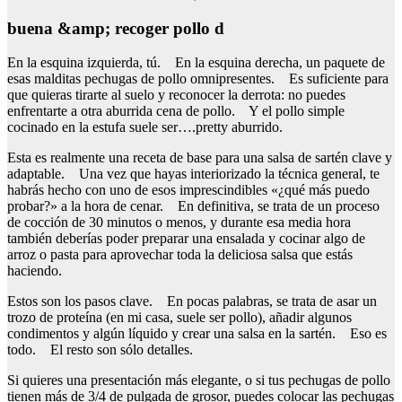
buena &amp; recoger pollo d
En la esquina izquierda, tú. En la esquina derecha, un paquete de
esas malditas pechugas de pollo omnipresentes. Es suficiente para
que quieras tirarte al suelo y reconocer la derrota: no puedes
enfrentarte a otra aburrida cena de pollo. Y el pollo simple
cocinado en la estufa suele ser….pretty aburrido.
Esta es realmente una receta de base para una salsa de sartén clave y
adaptable. Una vez que hayas interiorizado la técnica general, te
habrás hecho con uno de esos imprescindibles «¿qué más puedo
probar?» a la hora de cenar. En definitiva, se trata de un proceso
de cocción de 30 minutos o menos, y durante esa media hora
también deberías poder preparar una ensalada y cocinar algo de
arroz o pasta para aprovechar toda la deliciosa salsa que estás
haciendo.
Estos son los pasos clave. En pocas palabras, se trata de asar un
trozo de proteína (en mi casa, suele ser pollo), añadir algunos
condimentos y algún líquido y crear una salsa en la sartén. Eso es
todo. El resto son sólo detalles.
Si quieres una presentación más elegante, o si tus pechugas de pollo
tienen más de 3/4 de pulgada de grosor, puedes colocar las pechugas