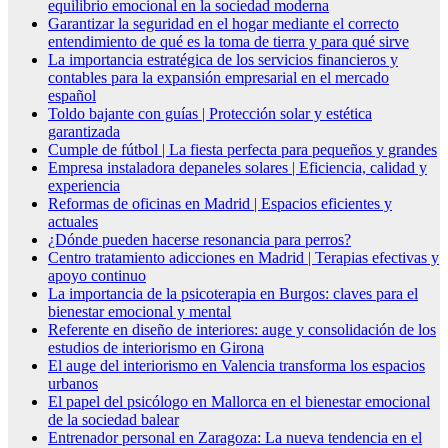
equilibrio emocional en la sociedad moderna
Garantizar la seguridad en el hogar mediante el correcto
entendimiento de qué es la toma de tierra y para qué sirve
La importancia estratégica de los servicios financieros y
contables para la expansión empresarial en el mercado
español
Toldo bajante con guías | Protección solar y estética
garantizada
Cumple de fútbol | La fiesta perfecta para pequeños y grandes
Empresa instaladora depaneles solares | Eficiencia, calidad y
experiencia
Reformas de oficinas en Madrid | Espacios eficientes y
actuales
¿Dónde pueden hacerse resonancia para perros?
Centro tratamiento adicciones en Madrid | Terapias efectivas y
apoyo continuo
La importancia de la psicoterapia en Burgos: claves para el
bienestar emocional y mental
Referente en diseño de interiores: auge y consolidación de los
estudios de interiorismo en Girona
El auge del interiorismo en Valencia transforma los espacios
urbanos
El papel del psicólogo en Mallorca en el bienestar emocional
de la sociedad balear
Entrenador personal en Zaragoza: La nueva tendencia en el