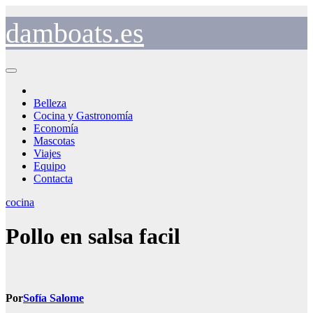
Saltar
al
damboats.es
contenido
Belleza
Cocina y Gastronomía
Economía
Mascotas
Viajes
Equipo
Contacta
cocina
Pollo en salsa facil
Por
Sofía Salome