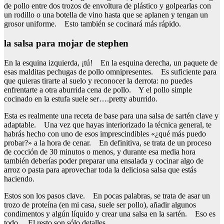
de pollo entre dos trozos de envoltura de plástico y golpearlas con
un rodillo o una botella de vino hasta que se aplanen y tengan un
grosor uniforme. Esto también se cocinará más rápido.
la salsa para mojar de stephen
En la esquina izquierda, ¡tú! En la esquina derecha, un paquete de
esas malditas pechugas de pollo omnipresentes. Es suficiente para
que quieras tirarte al suelo y reconocer la derrota: no puedes
enfrentarte a otra aburrida cena de pollo. Y el pollo simple
cocinado en la estufa suele ser….pretty aburrido.
Esta es realmente una receta de base para una salsa de sartén clave y
adaptable. Una vez que hayas interiorizado la técnica general, te
habrás hecho con uno de esos imprescindibles «¿qué más puedo
probar?» a la hora de cenar. En definitiva, se trata de un proceso
de cocción de 30 minutos o menos, y durante esa media hora
también deberías poder preparar una ensalada y cocinar algo de
arroz o pasta para aprovechar toda la deliciosa salsa que estás
haciendo.
Estos son los pasos clave. En pocas palabras, se trata de asar un
trozo de proteína (en mi casa, suele ser pollo), añadir algunos
condimentos y algún líquido y crear una salsa en la sartén. Eso es
todo. El resto son sólo detalles.