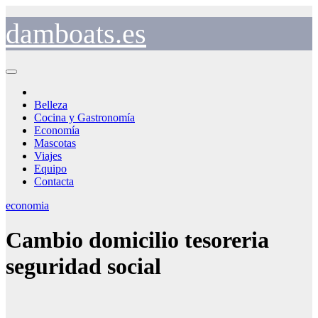
Saltar
al
damboats.es
contenido
Belleza
Cocina y Gastronomía
Economía
Mascotas
Viajes
Equipo
Contacta
economia
Cambio domicilio tesoreria
seguridad social