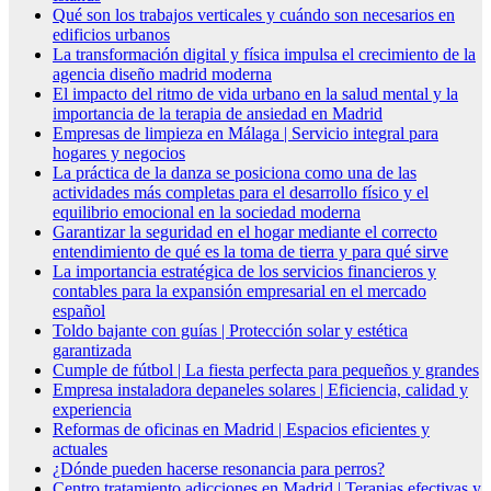
Qué son los trabajos verticales y cuándo son necesarios en
edificios urbanos
La transformación digital y física impulsa el crecimiento de la
agencia diseño madrid moderna
El impacto del ritmo de vida urbano en la salud mental y la
importancia de la terapia de ansiedad en Madrid
Empresas de limpieza en Málaga | Servicio integral para
hogares y negocios
La práctica de la danza se posiciona como una de las
actividades más completas para el desarrollo físico y el
equilibrio emocional en la sociedad moderna
Garantizar la seguridad en el hogar mediante el correcto
entendimiento de qué es la toma de tierra y para qué sirve
La importancia estratégica de los servicios financieros y
contables para la expansión empresarial en el mercado
español
Toldo bajante con guías | Protección solar y estética
garantizada
Cumple de fútbol | La fiesta perfecta para pequeños y grandes
Empresa instaladora depaneles solares | Eficiencia, calidad y
experiencia
Reformas de oficinas en Madrid | Espacios eficientes y
actuales
¿Dónde pueden hacerse resonancia para perros?
Centro tratamiento adicciones en Madrid | Terapias efectivas y