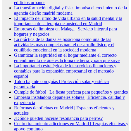
edificios urbanos
La transformación digital y física impulsa el crecimiento de la
agencia diseño madrid moderna
El impacto del ritmo de vida urbano en la salud mental y la
importancia de la terapia de ansiedad en Madrid
Empresas de limpieza en Málaga | Servicio integral para
hogares y negocios
La práctica de la danza se posiciona como una de las
actividades más completas para el desarrollo físico y el
equilibrio emocional en la sociedad moderna
Garantizar la seguridad en el hogar mediante el correcto
entendimiento de qué es la toma de tierra y para qué sirve
La importancia estratégica de los servicios financieros y
contables para la expansión empresarial en el mercado
español
Toldo bajante con guías | Protección solar y estética
garantizada
Cumple de fútbol | La fiesta perfecta para pequeños y grandes
Empresa instaladora depaneles solares | Eficiencia, calidad y
experiencia
Reformas de oficinas en Madrid | Espacios eficientes y
actuales
¿Dónde pueden hacerse resonancia para perros?
Centro tratamiento adicciones en Madrid | Terapias efectivas y
apoyo continuo