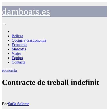
Saltar
al
damboats.es
contenido
Belleza
Cocina y Gastronomía
Economía
Mascotas
Viajes
Equipo
Contacta
economia
Contracte de treball indefinit
Por
Sofía Salome