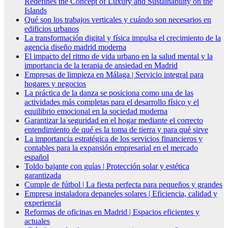
Redefines the Concept of Luxury and Sustainability on the
Islands
Qué son los trabajos verticales y cuándo son necesarios en
edificios urbanos
La transformación digital y física impulsa el crecimiento de la
agencia diseño madrid moderna
El impacto del ritmo de vida urbano en la salud mental y la
importancia de la terapia de ansiedad en Madrid
Empresas de limpieza en Málaga | Servicio integral para
hogares y negocios
La práctica de la danza se posiciona como una de las
actividades más completas para el desarrollo físico y el
equilibrio emocional en la sociedad moderna
Garantizar la seguridad en el hogar mediante el correcto
entendimiento de qué es la toma de tierra y para qué sirve
La importancia estratégica de los servicios financieros y
contables para la expansión empresarial en el mercado
español
Toldo bajante con guías | Protección solar y estética
garantizada
Cumple de fútbol | La fiesta perfecta para pequeños y grandes
Empresa instaladora depaneles solares | Eficiencia, calidad y
experiencia
Reformas de oficinas en Madrid | Espacios eficientes y
actuales