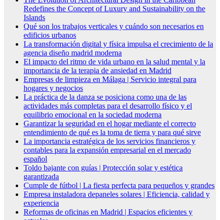
Redefines the Concept of Luxury and Sustainability on the
Islands
Qué son los trabajos verticales y cuándo son necesarios en
edificios urbanos
La transformación digital y física impulsa el crecimiento de la
agencia diseño madrid moderna
El impacto del ritmo de vida urbano en la salud mental y la
importancia de la terapia de ansiedad en Madrid
Empresas de limpieza en Málaga | Servicio integral para
hogares y negocios
La práctica de la danza se posiciona como una de las
actividades más completas para el desarrollo físico y el
equilibrio emocional en la sociedad moderna
Garantizar la seguridad en el hogar mediante el correcto
entendimiento de qué es la toma de tierra y para qué sirve
La importancia estratégica de los servicios financieros y
contables para la expansión empresarial en el mercado
español
Toldo bajante con guías | Protección solar y estética
garantizada
Cumple de fútbol | La fiesta perfecta para pequeños y grandes
Empresa instaladora depaneles solares | Eficiencia, calidad y
experiencia
Reformas de oficinas en Madrid | Espacios eficientes y