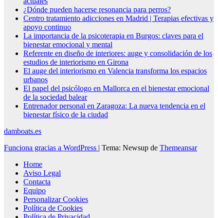
actuales
¿Dónde pueden hacerse resonancia para perros?
Centro tratamiento adicciones en Madrid | Terapias efectivas y
apoyo continuo
La importancia de la psicoterapia en Burgos: claves para el
bienestar emocional y mental
Referente en diseño de interiores: auge y consolidación de los
estudios de interiorismo en Girona
El auge del interiorismo en Valencia transforma los espacios
urbanos
El papel del psicólogo en Mallorca en el bienestar emocional
de la sociedad balear
Entrenador personal en Zaragoza: La nueva tendencia en el
bienestar físico de la ciudad
damboats.es
Funciona gracias a WordPress
|
Tema: Newsup de
Themeansar
Home
Aviso Legal
Contacta
Equipo
Personalizar Cookies
Política de Cookies
Política de Privacidad