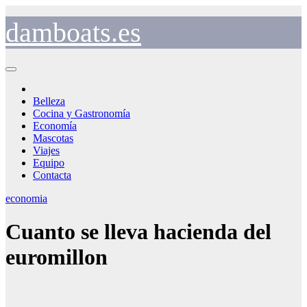
Saltar
al
damboats.es
contenido
Belleza
Cocina y Gastronomía
Economía
Mascotas
Viajes
Equipo
Contacta
economia
Cuanto se lleva hacienda del
euromillon