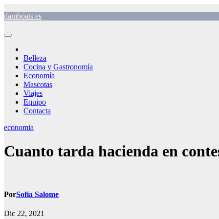
Saltar
damboats.es
al
contenido
Belleza
Cocina y Gastronomía
Economía
Mascotas
Viajes
Equipo
Contacta
economia
Cuanto tarda hacienda en conte
Por
Sofía Salome
Dic 22, 2021