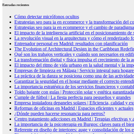
Entradas recientes
Cómo detectar micrófonos ocultos
Estrategias seo para ia en ecommerce y la transformación del co
Estrategias seo para ia en ecommerce y el cambio de paradigma 
El impacto de la inteligencia artificial en el posicionamiento d
La revolución visual en la arquitectura y cómo el renderizado fo
Entrenador personal en Madrid: resultados con planificación
The Evolution of Architectural Design in the Caribbean Redefin
Qué son los trabajos verticales y cuándo son necesarios en edif
La transformación digital y física impulsa el crecimiento de la
El impacto del ritmo de vida urbano en la salud mental y la imp
Empresas de limpieza en Málaga | Servicio integral para hogare
La práctica de la danza se posiciona como una de las actividade
Garantizar la seguridad en el hogar mediante el correcto entendi
La importancia estratégica de los servicios financieros y conta
Toldo bajante con guías | Protección solar y estética garantizada
Cumple de fútbol | La fiesta perfecta para pequeños y grandes
Empresa instaladora depaneles solares | Eficiencia, calidad y ex
Reformas de oficinas en Madrid | Espacios eficientes y actuales
¿Dónde pueden hacerse resonancia para perros?
Centro tratamiento adicciones en Madrid | Terapias efectivas y
La importancia de la psicoterapia en Burgos: claves para el bie
Referente en diseño de interiores: auge y consolidación de los 