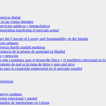
mercio digital
en las ventas digitales
e servicios médicos y farmacéuticos
torrealista transforma el mercado actual
es the Concept of Luxury and Sustainability on the Islands
icios urbanos
 agencia diseño madrid moderna
ortancia de la terapia de ansiedad en Madrid
s y negocios
s más completas para el desarrollo físico y el equilibrio emocional en 
miento de qué es la toma de tierra y para qué sirve
bles para la expansión empresarial en el mercado español
periencia
 apoyo continuo
nestar emocional y mental
estudios de interiorismo en Girona