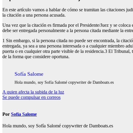
En este artículo vamos a hablar de cómo se tramitan las citaciones ju
la citación a una persona acusada.
Una vez que la citación es firmada por el Presidente/Juez y se coloca el
debe ser entregada personalmente a la persona citada mediante la entr
1 Sin embargo, si la persona citada no puede ser encontrada, la citaci
entregada, ya sea a una persona interesada o a cualquier miembro adulto 
puerta o en cualquier otra parte visible de la residencia.3 El Tribunal
de la forma que considere oportuna.
Sofía Salome
Hola mundo, soy Sofía Salomé copywriter de Damboats.es
Navegación
A quien afecta la subida de la luz
Se puede compulsar en correos
de
entradas
Por
Sofía Salome
Hola mundo, soy Sofía Salomé copywriter de Damboats.es