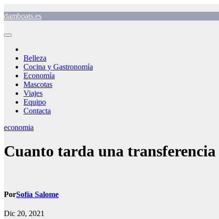
Saltar
damboats.es
al
contenido
Belleza
Cocina y Gastronomía
Economía
Mascotas
Viajes
Equipo
Contacta
economia
Cuanto tarda una transferencia 
Por
Sofía Salome
Dic 20, 2021