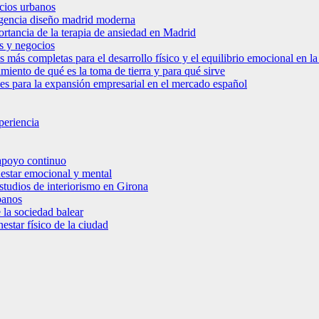
icios urbanos
 agencia diseño madrid moderna
ortancia de la terapia de ansiedad en Madrid
s y negocios
s más completas para el desarrollo físico y el equilibrio emocional en 
miento de qué es la toma de tierra y para qué sirve
bles para la expansión empresarial en el mercado español
periencia
 apoyo continuo
nestar emocional y mental
estudios de interiorismo en Girona
banos
 la sociedad balear
star físico de la ciudad