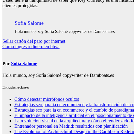
Usted tiene la tranquilidad de saber que Key Currency es una Instituc
clientes protegidas.
Sofía Salome
Hola mundo, soy Sofía Salomé copywriter de Damboats.es
Navegación
Sellar cartón del paro por internet
Como ingresar dinero en bbva
de
entradas
Por
Sofía Salome
Hola mundo, soy Sofía Salomé copywriter de Damboats.es
Entradas recientes
Cómo detectar micrófonos ocultos
Estrategias seo para ia en ecommerce y la transformación del co
Estrategias seo para ia en ecommerce y el cambio de paradigma 
El impacto de la inteligencia artificial en el posicionamiento d
La revolución visual en la arquitectura y cómo el renderizado fo
Entrenador personal en Madrid: resultados con planificación
The Evolution of Architectural Design in the Caribbean Redefin