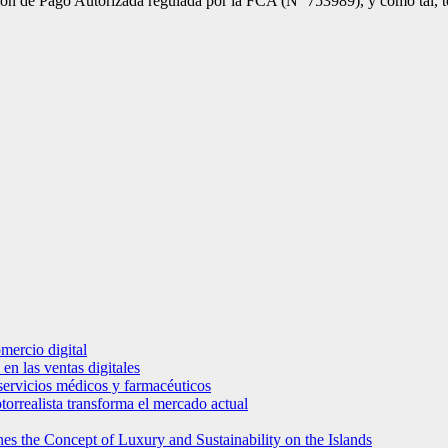
ión de Pago Autorizada regulada por la FCA (Nº 753989), y como tal, tod
mercio digital
en las ventas digitales
e servicios médicos y farmacéuticos
torrealista transforma el mercado actual
es the Concept of Luxury and Sustainability on the Islands