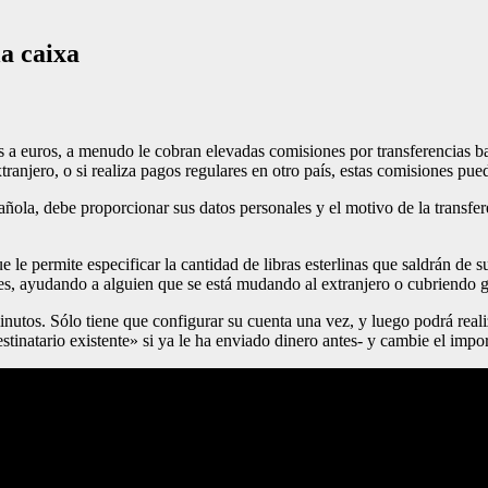
a caixa
s a euros, a menudo le cobran elevadas comisiones por transferencias ban
tranjero, o si realiza pagos regulares en otro país, estas comisiones p
ñola, debe proporcionar sus datos personales y el motivo de la transfere
e permite especificar la cantidad de libras esterlinas que saldrán de s
res, ayudando a alguien que se está mudando al extranjero o cubriendo 
utos. Sólo tiene que configurar su cuenta una vez, y luego podrá realiz
estinatario existente» si ya le ha enviado dinero antes- y cambie el impo