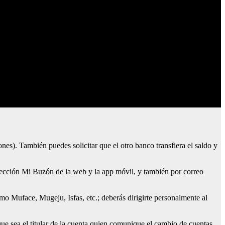
ones). También puedes solicitar que el otro banco transfiera el saldo y
sección Mi Buzón de la web y la app móvil, y también por correo
mo Muface, Mugeju, Isfas, etc.; deberás dirigirte personalmente al
e sea el titular de la cuenta quien comunique el cambio de cuentas.