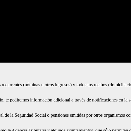
os recurrentes (nóminas u otros ingresos) y todos tus recibos (domiciliaci
, te pediremos información adicional a través de notificaciones en la 
ral de la Seguridad Social o pensiones emitidas por otros organismos co
o la Agencia Tributaria y algunos ayuntamientos, que sólo permiten qu