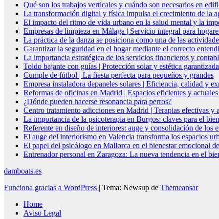
Qué son los trabajos verticales y cuándo son necesarios en edif
La transformación digital y física impulsa el crecimiento de la
El impacto del ritmo de vida urbano en la salud mental y la imp
Empresas de limpieza en Málaga | Servicio integral para hogare
La práctica de la danza se posiciona como una de las actividade
Garantizar la seguridad en el hogar mediante el correcto entendi
La importancia estratégica de los servicios financieros y conta
Toldo bajante con guías | Protección solar y estética garantizada
Cumple de fútbol | La fiesta perfecta para pequeños y grandes
Empresa instaladora depaneles solares | Eficiencia, calidad y ex
Reformas de oficinas en Madrid | Espacios eficientes y actuales
¿Dónde pueden hacerse resonancia para perros?
Centro tratamiento adicciones en Madrid | Terapias efectivas y
La importancia de la psicoterapia en Burgos: claves para el bie
Referente en diseño de interiores: auge y consolidación de los 
El auge del interiorismo en Valencia transforma los espacios ur
El papel del psicólogo en Mallorca en el bienestar emocional de
Entrenador personal en Zaragoza: La nueva tendencia en el biene
damboats.es
Funciona gracias a WordPress
|
Tema: Newsup de
Themeansar
Home
Aviso Legal