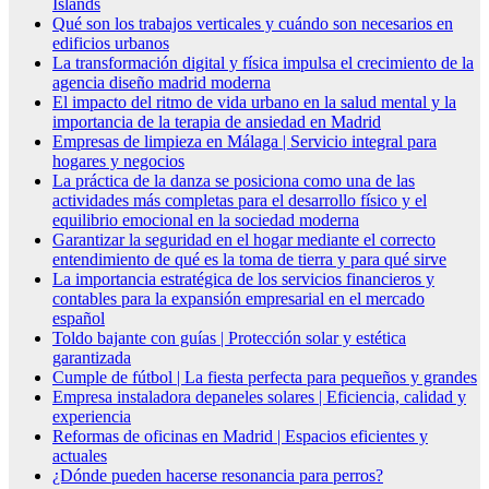
Islands
Qué son los trabajos verticales y cuándo son necesarios en
edificios urbanos
La transformación digital y física impulsa el crecimiento de la
agencia diseño madrid moderna
El impacto del ritmo de vida urbano en la salud mental y la
importancia de la terapia de ansiedad en Madrid
Empresas de limpieza en Málaga | Servicio integral para
hogares y negocios
La práctica de la danza se posiciona como una de las
actividades más completas para el desarrollo físico y el
equilibrio emocional en la sociedad moderna
Garantizar la seguridad en el hogar mediante el correcto
entendimiento de qué es la toma de tierra y para qué sirve
La importancia estratégica de los servicios financieros y
contables para la expansión empresarial en el mercado
español
Toldo bajante con guías | Protección solar y estética
garantizada
Cumple de fútbol | La fiesta perfecta para pequeños y grandes
Empresa instaladora depaneles solares | Eficiencia, calidad y
experiencia
Reformas de oficinas en Madrid | Espacios eficientes y
actuales
¿Dónde pueden hacerse resonancia para perros?