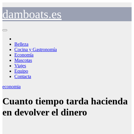
Saltar
al
damboats.es
contenido
Belleza
Cocina y Gastronomía
Economía
Mascotas
Viajes
Equipo
Contacta
economia
Cuanto tiempo tarda hacienda
en devolver el dinero